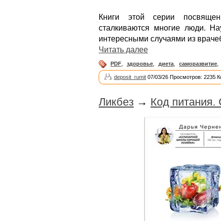
Книги этой серии посвяще
сталкиваются многие люди. Н
интересными случаями из врачеб
Читать далее
PDF
,
здоровье
,
диета
,
саморазвитие
,
deposit_rumit
07/03/26 Просмотров: 2235 
Ликбез
→
Код питания. 