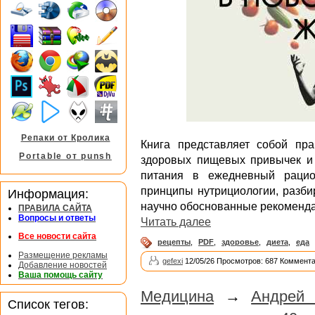
Репаки от Кролика
Книга представляет собой пр
Portable от punsh
здоровых пищевых привычек и
питания в ежедневный рацио
принципы нутрициологии, разби
Информация:
научно обоснованные рекоменда
ПРАВИЛА САЙТА
Вопросы и ответы
Читать далее
Все новости сайта
рецепты
,
PDF
,
здоровье
,
диета
,
еда
Размещение рекламы
gefexi
12/05/26 Просмотров: 687 Коммента
Добавление новостей
Ваша помощь сайту
Медицина
→
Андрей
Список тегов: