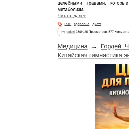
целебными травами, которы
метаболизм.
Читать далее
PDF
,
здоровье
,
диета
gefexi
28/04/26 Просмотров: 577 Коммента
Медицина
→
Гордей Ч
Китайская гимнастика э