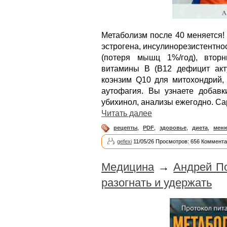
Метаболизм после 40 меняется! 
эстрогена, инсулинорезистентнос
(потеря мышц 1%/год), вторн
витамины B (B12 дефицит акту
коэнзим Q10 для митохондрий,
аутофагия. Вы узнаете добавк
убихинол, анализы ежегодно. С
Читать далее
рецепты
,
PDF
,
здоровье
,
диета
,
мен
gefexi
11/05/26 Просмотров: 656 Коммента
Медицина
→
Андрей По
разогнать и удержать