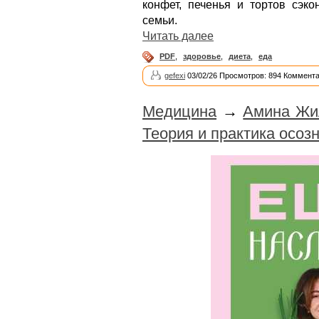
конфет, печенья и тортов сэк
семьи.
Читать далее
PDF
,
здоровье
,
диета
,
еда
gefexi
03/02/26 Просмотров: 894 Коммента
Медицина
→
Амина Жил
Теория и практика осоз