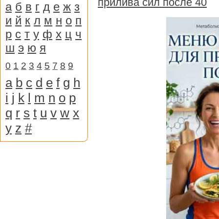
прилива сил после 40
а
б
в
г
д
е
ж
з
и
й
к
л
м
н
о
п
р
с
т
у
ф
х
ц
ч
ш
э
ю
я
0
1
2
3
4
5
7
8
9
a
b
c
d
e
f
g
h
i
j
k
l
m
n
o
p
q
r
s
t
u
v
w
x
y
z
#