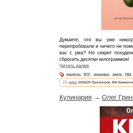
Думаете, что вы уже никог
перепробовали и ничего не пом
вас с ума? Но секрет похуден
сбросить десятки килограммов!
Читать далее
рецепты
,
RTF
,
здоровье
,
диета
,
FB2
,
gefexi
20/04/26 Просмотров: 894 Коммента
Кулинария
→
Олег Грин