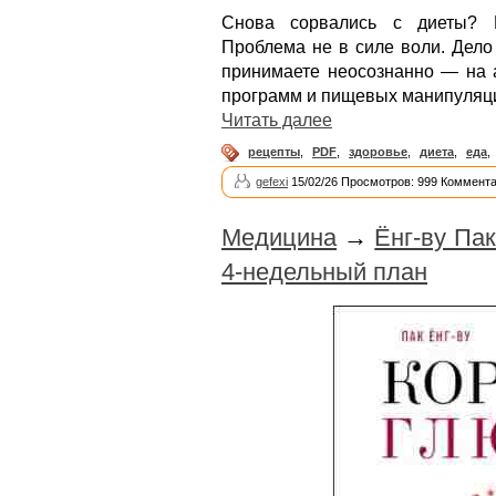
Снова сорвались с диеты? Н
Проблема не в силе воли. Дело
принимаете неосознанно — на а
программ и пищевых манипуляц
Читать далее
рецепты
,
PDF
,
здоровье
,
диета
,
еда
,
gefexi
15/02/26 Просмотров: 999 Коммента
Медицина
→
Ёнг-ву Па
4-недельный план