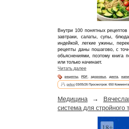
Внутри 100 понятных рецептов 
завтраки, салаты, супы, блюд
индейкой, легкие ужины, пере
рецепты даны пошагово, с то
объяснениями, поэтому книга п
или только начинает.
Читать далее
рецепты
,
PDF
,
здоровье
,
диета
,
напи
gefexi
03/05/26 Просмотров: 650 Коммента
Медицина
→
Вячесла
система для стройного 