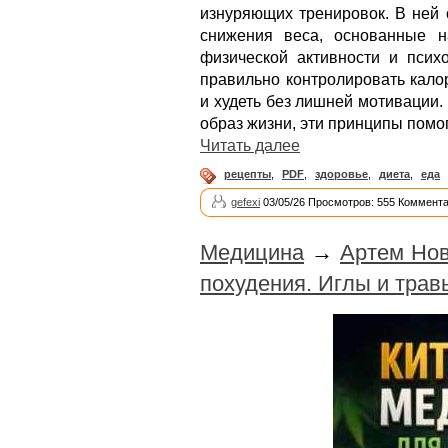
изнуряющих тренировок. В ней
снижения веса, основанные н
физической активности и психо
правильно контролировать кало
и худеть без лишней мотивации.
образ жизни, эти принципы помо
Читать далее
рецепты
,
PDF
,
здоровье
,
диета
,
еда
gefexi
03/05/26 Просмотров: 555 Коммента
Медицина
→
Артем Нов
похудения. Иглы и трав