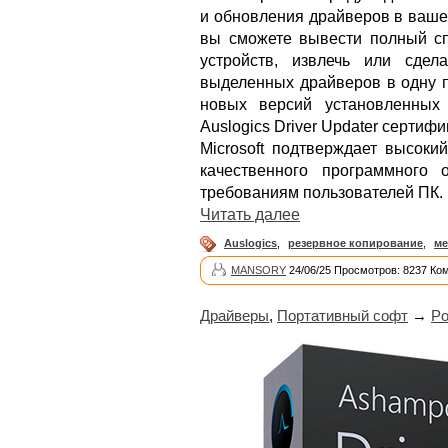
и обновления драйверов в ваше
вы сможете вывести полный сп
устройств, извлечь или сде
выделенных драйверов в одну п
новых версий установленных
Auslogics Driver Updater сертифи
Microsoft подтверждает высоки
качественного программного 
требованиям пользователей ПК.
Читать далее
Auslogics
,
резервное копирование
,
ме
MANSORY
24/06/25 Просмотров: 8237 Ко
Драйверы
,
Портативный софт
→
Po