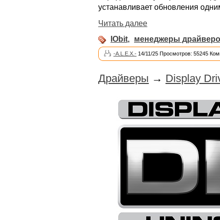
устанавливает обновления одни
Читать далее
IObit
,
менеджеры драйвер
-A.L.E.X.-
14/11/25 Просмотров: 55245 Ком
Драйверы
→
Display Dri