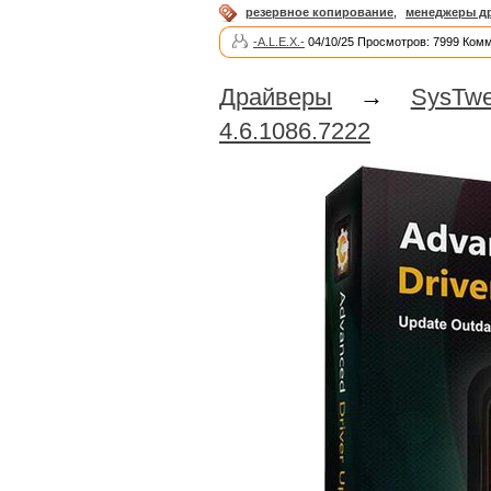
резервное копирование
,
менеджеры д
-A.L.E.X.-
04/10/25 Просмотров: 7999 Комм
Драйверы
→
SysTw
4.6.1086.7222