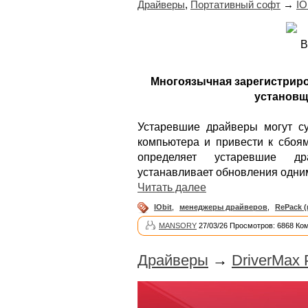
Драйверы
,
Портативный софт
→
IO
Многоязычная зарегистриро
установщи
Устаревшие драйверы могут су
компьютера и привести к сбоя
определяет устаревшие др
устанавливает обновления одни
Читать далее
IObit
,
менеджеры драйверов
,
RePack 
MANSORY
27/03/26 Просмотров: 6868 Ко
Драйверы
→
DriverMax 