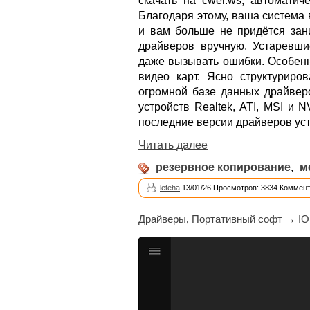
скачать на cwer.ws, автоматич
Благодаря этому, ваша система
и вам больше не придётся зан
драйверов вручную. Устаревш
даже вызывать ошибки. Особен
видео карт. Ясно структуриро
огромной базе данных драйверо
устройств Realtek, ATI, MSI и 
последние версии драйверов ус
Читать далее
резервное копирование
,
м
leteha
13/01/26 Просмотров: 3834 Коммент
Драйверы
,
Портативный софт
→
IO