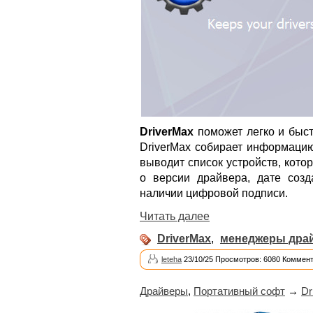
DriverMax
поможет легко и быст
DriverMax собирает информацию
выводит список устройств, кот
о версии драйвера, дате созд
наличии цифровой подписи.
Читать далее
DriverMax
,
менеджеры дра
leteha
23/10/25 Просмотров: 6080 Коммент
Драйверы
,
Портативный софт
→
Dr