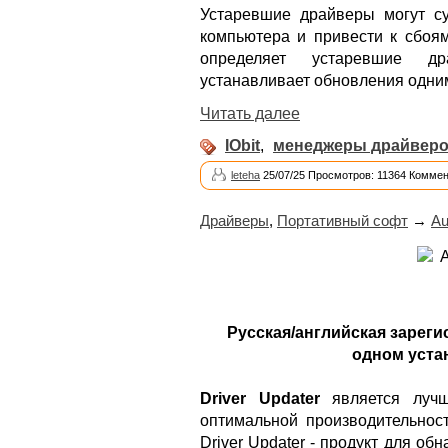
Устаревшие драйверы могут су
компьютера и привести к сбоя
определяет устаревшие др
устанавливает обновления одни
Читать далее
IObit
,
менеджеры драйвер
leteha
25/07/25 Просмотров: 11364 Коммен
Драйверы
,
Портативный софт
→
Au
Русская/английская зареги
одном уста
Driver Updater
является лучш
оптимальной производительност
Driver Updater - продукт для о