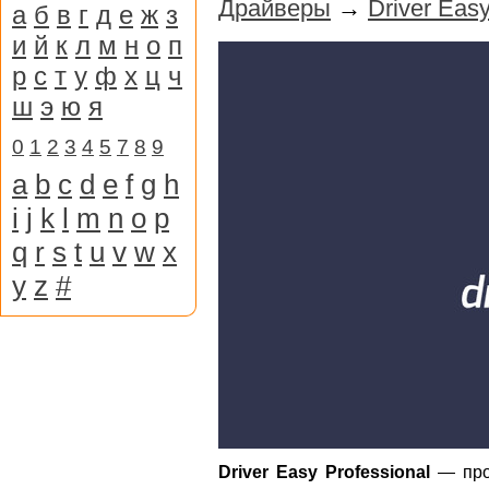
Драйверы
→
Driver Easy
а
б
в
г
д
е
ж
з
и
й
к
л
м
н
о
п
р
с
т
у
ф
х
ц
ч
ш
э
ю
я
0
1
2
3
4
5
7
8
9
a
b
c
d
e
f
g
h
i
j
k
l
m
n
o
p
q
r
s
t
u
v
w
x
y
z
#
Driver Easy Professional
— проф