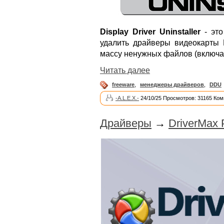
Display Driver Uninstaller
- это
удалить драйверы видеокарты 
массу ненужных файлов (включая
Читать далее
freeware
,
менеджеры драйверов
,
DDU
-A.L.E.X.-
24/10/25 Просмотров: 31165 Ком
Драйверы
→
DriverMax 