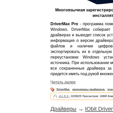
Многоязычная зарегистриро
инсталлят
DriverMax Pro
- программа пом
Windows. DriverMax собирае
драйверах и выведет список уст
информация о версии драйвера,
файлов и наличии цифрово
экспортировать их в отдельную
переустановки Windows уста
источника. При использовании 
все сохраненные драйвера за
придется иметь под рукой множе
Читать далее
DriverMax
,
менеджеры драйверов
,
пои
-A.L.E.X.-
02/08/25 Просмотров: 16865 Ком
Драйверы
→
IObit Drive