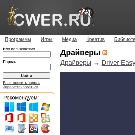
Программы
Игры
Медиа
Креатив
Библиот
Имя пользователя
Драйверы
Драйверы
→
Driver Easy
Пароль
Восстановить пароль
Зарегистрироваться
Рекомендуем: