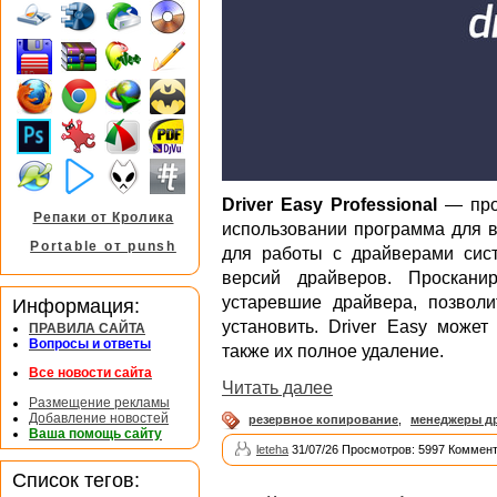
Driver Easy Professional
— проф
Репаки от Кролика
использовании программа для в
Portable от punsh
для работы с драйверами сис
версий драйверов. Проскани
устаревшие драйвера, позвол
Информация:
установить. Driver Easy может
ПРАВИЛА САЙТА
Вопросы и ответы
также их полное удаление.
Все новости сайта
Читать далее
Размещение рекламы
Добавление новостей
резервное копирование
,
менеджеры д
Ваша помощь сайту
leteha
31/07/26 Просмотров: 5997 Коммент
Список тегов: