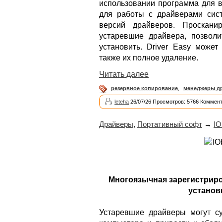
использовании программа для в
для работы с драйверами сис
версий драйверов. Проскани
устаревшие драйвера, позвол
установить. Driver Easy может
также их полное удаление.
Читать далее
резервное копирование
,
менеджеры д
leteha
26/07/26 Просмотров: 5766 Коммент
Драйверы
,
Портативный софт
→
IO
Многоязычная зарегистриро
установ
Устаревшие драйверы могут су