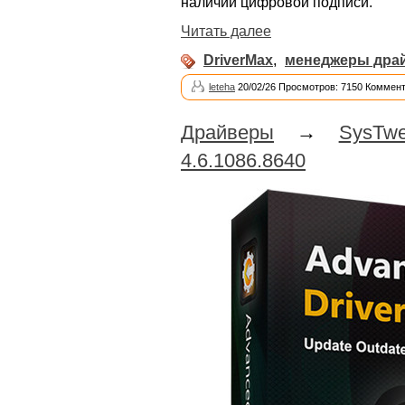
наличии цифровой подписи.
Читать далее
DriverMax
,
менеджеры дра
leteha
20/02/26 Просмотров: 7150 Коммент
Драйверы
→
SysTw
4.6.1086.8640