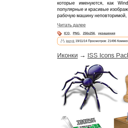
которые именуются, как Win
популярные и красивые изображе
рабочую машину неповторимой, 
Читать далее
ICO
,
PNG
,
256x256
,
украшения
igoryk
19/11/14 Просмотров: 21496 Коммен
Иконки
→
ISS Icons Pac