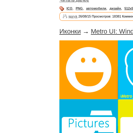
ICO
,
PNG
,
автомобили
,
дизайн
,
512х
igoryk
26/08/15 Просмотров: 18381 Коммен
Иконки
→
Metro UI: Win