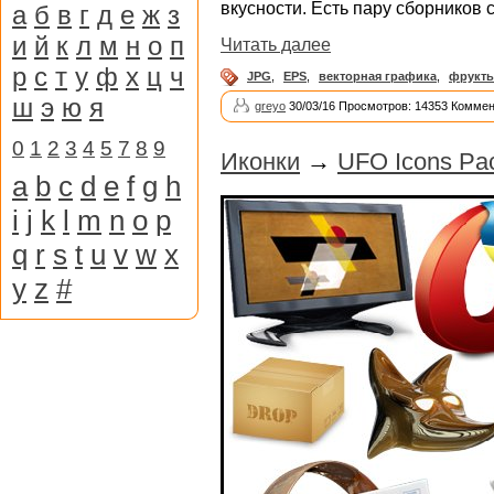
вкусности. Есть пару сборников
а
б
в
г
д
е
ж
з
и
й
к
л
м
н
о
п
Читать далее
р
с
т
у
ф
х
ц
ч
JPG
,
EPS
,
векторная графика
,
фрукт
ш
э
ю
я
greyo
30/03/16 Просмотров: 14353 Коммен
0
1
2
3
4
5
7
8
9
Иконки
→
UFO Icons Pa
a
b
c
d
e
f
g
h
i
j
k
l
m
n
o
p
q
r
s
t
u
v
w
x
y
z
#