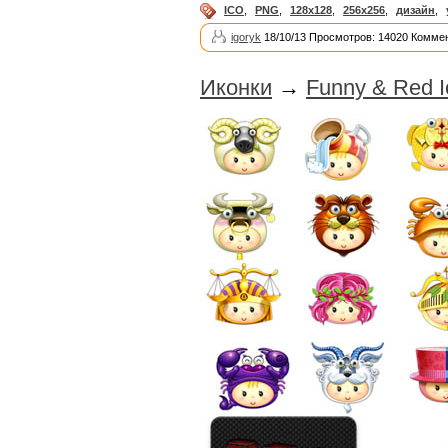
ICO
,
PNG
,
128x128
,
256x256
,
дизайн
,
igoryk
18/10/13 Просмотров: 14020 Коммен
Иконки
→
Funny & Red I