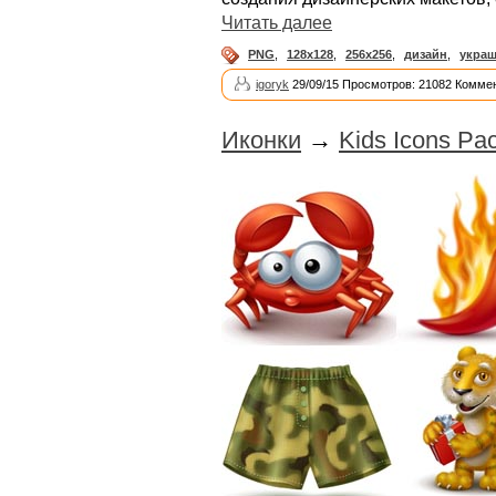
Читать далее
PNG
,
128x128
,
256x256
,
дизайн
,
укра
igoryk
29/09/15 Просмотров: 21082 Коммен
Иконки
→
Kids Icons Pa