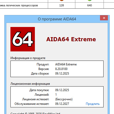
жка логических процессоров
128
640