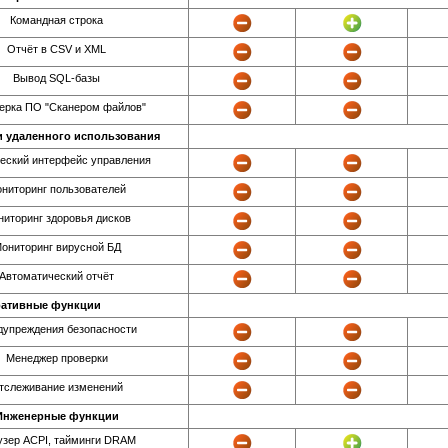
Командная строка
Отчёт в CSV и XML
Вывод SQL-базы
ерка ПО "Сканером файлов"
 удаленного использования
еский интерфейс управления
ниторинг пользователей
иторинг здоровья дисков
ониторинг вирусной БД
Автоматический отчёт
ативные функции
CWER.ws
дупреждения безопасности
Менеджер проверки
тслеживание изменений
Инженерные функции
узер ACPI, тайминги DRAM