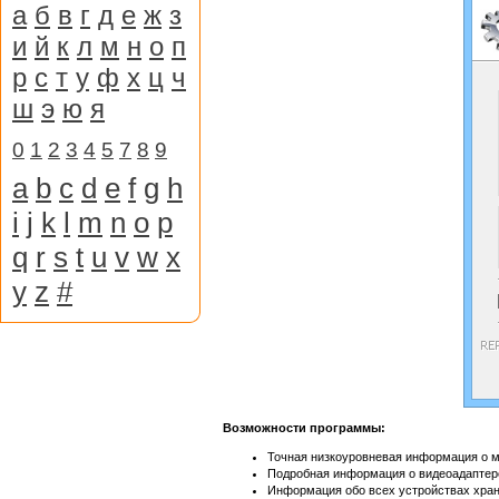
а
б
в
г
д
е
ж
з
и
й
к
л
м
н
о
п
р
с
т
у
ф
х
ц
ч
ш
э
ю
я
0
1
2
3
4
5
7
8
9
a
b
c
d
e
f
g
h
i
j
k
l
m
n
o
p
q
r
s
t
u
v
w
x
y
z
#
Возможности программы:
Точная низкоуровневая информация о м
Подробная информация о видеоадаптере
Информация обо всех устройствах хра