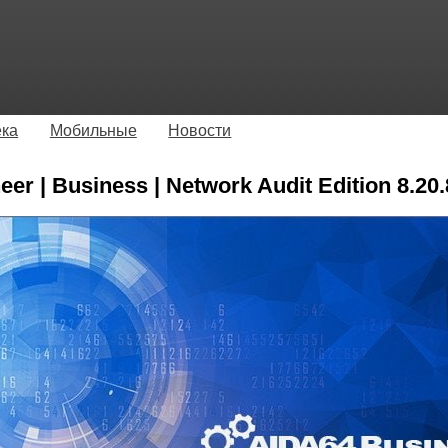
ека
Мобильные
Новости
er | Business | Network Audit Edition 8.20