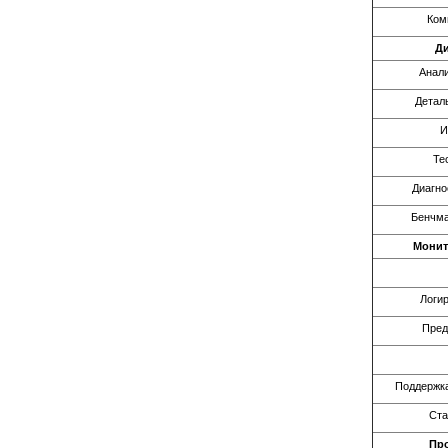
Ком
Ди
Анали
Детал
И
Те
Диагно
Бенчма
Монит
Логи
Пред
Поддержка
Ста
Про