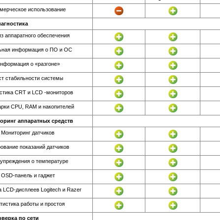
мерческое использование
агностика
на CWER.ws
з аппаратного обеспечения
ьная информация о ПО и ОС
нформация о «разгоне»
ст стабильности системы
стика CRT и LCD -мониторов
рки CPU, RAM и накопителей
оринг аппаратных средств
Мониторинг датчиков
рование показаний датчиков
упреждения о температуре
OSD-панель и гаджет
 LCD-дисплеев Logitech и Razer
тистика работы и простоя
верка по сети
CWER.ws