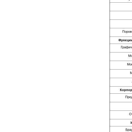
Поров
Функции
Графич
Мо
Мон
М
Корпор
Пре
О
Бра