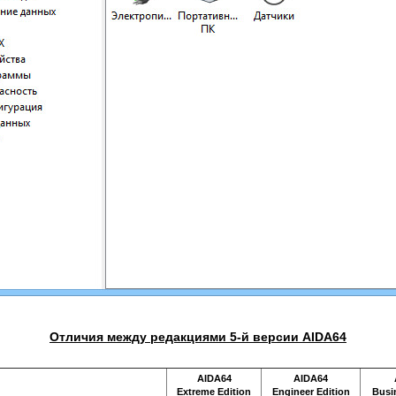
Отличия между редакциями 5-й версии AIDA64
Только на CWER.ws
AIDA64
AIDA64
Extreme Edition
Engineer Edition
Busi