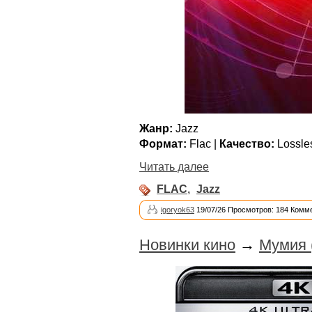
Жанр:
Jazz
Формат:
Flac |
Качество:
Lossle
Читать далее
FLAC
,
Jazz
igoryok63
19/07/26 Просмотров: 184 Комме
Новинки кино
→
Мумия 