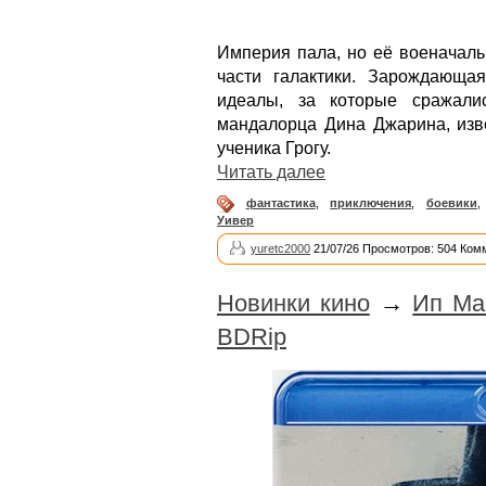
Империя пала, но её военачаль
части галактики. Зарождающа
идеалы, за которые сражали
мандалорца Дина Джарина, изве
ученика Грогу.
Читать далее
фантастика
,
приключения
,
боевики
Уивер
yuretc2000
21/07/26 Просмотров: 504 Ком
Новинки кино
→
Ип Ма
BDRip