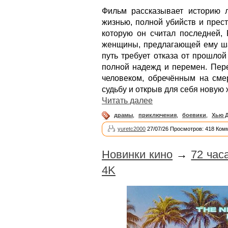
Фильм рассказывает историю л
жизнью, полной убийств и прес
которую он считал последней, 
женщины, предлагающей ему шан
путь требует отказа от прошлой
полной надежд и перемен. Пере
человеком, обречённым на сме
судьбу и открыв для себя новую
Читать далее
драмы
,
приключения
,
боевики
,
Хью 
yuretc2000
27/07/26 Просмотров: 418 Ком
Новинки кино
→
72 час
4K