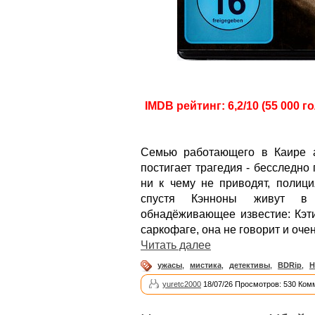
IMDB рейтинг: 6,2/10 (55 000 г
Семью работающего в Каире а
постигает трагедия - бесследно
ни к чему не приводят, полици
спустя Кэнноны живут в 
обнадёживающее известие: Кэт
саркофаге, она не говорит и оче
Читать далее
ужасы
,
мистика
,
детективы
,
BDRip
,
H
yuretc2000
18/07/26 Просмотров: 530 Ком