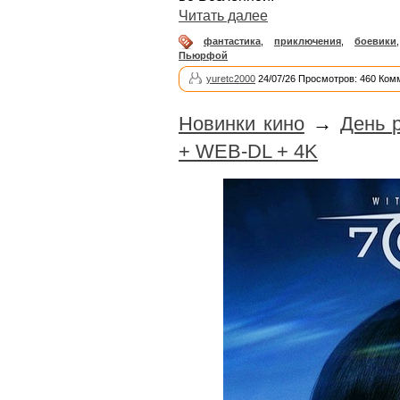
Читать далее
фантастика
,
приключения
,
боевики
Пьюрфой
yuretc2000
24/07/26 Просмотров: 460 Ком
Новинки кино
→
День 
+ WEB-DL + 4K