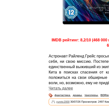
IMDB рейтинг: 8,2/10 (468 000
6
Астронавт Райленд Грейс просып
себя, ни свою миссию. Постепе
единственный выживший из экип
Кита в поисках спасения от к
положиться на свои обширные н
воли, но, возможно, ему не придё
Читать далее
фантастика
,
драмы
,
триллеры
,
BDRip
yuretc2000
30/07/26 Просмотров: 2497 Ко