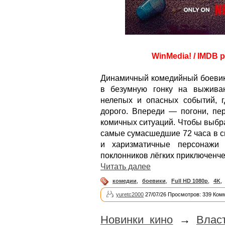
WinMedia! / IMDB р
Динамичный комедийный боевик,
в безумную гонку на выживан
нелепых и опасных событий, 
дорого. Впереди — погони, пе
комичных ситуаций. Чтобы выбра
самые сумасшедшие 72 часа в с
и харизматичные персонажи
поклонников лёгких приключенче
Читать далее
комедии
,
боевики
,
Full HD 1080p
,
4K
,
yuretc2000
27/07/26 Просмотров: 339 Ком
Новинки кино
→
Влас