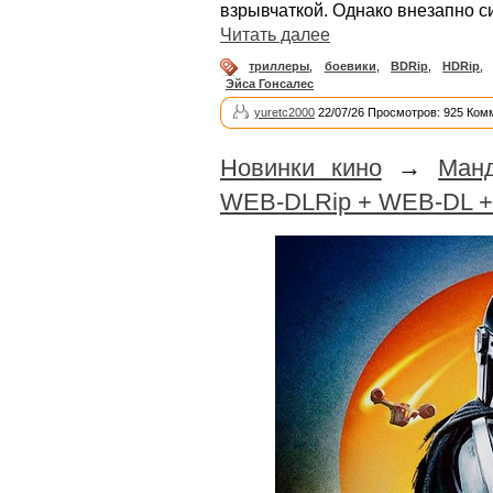
взрывчаткой. Однако внезапно с
Читать далее
триллеры
,
боевики
,
BDRip
,
HDRip
,
Эйса Гонсалес
yuretc2000
22/07/26 Просмотров: 925 Ком
Новинки кино
→
Манд
WEB-DLRip + WEB-DL +