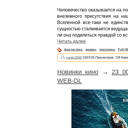
Человечество оказывается на п
внеземного присутствия на на
Вселенной все-таки не единст
сущностью сталкивается ведущая
ли она поделиться правдой со в
Читать далее
фантастика
,
драмы
,
триллеры
,
Full H
yuretc2000
23/07/26 Просмотров: 728 Ком
Новинки кино
→
23 0
WEB-DL