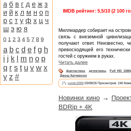
а
б
в
г
д
е
ж
з
и
й
к
л
м
н
о
п
IMDB рейтинг: 5,5/10 (2 100 г
р
с
т
у
ф
х
ц
ч
ш
э
ю
я
Миллиардер собирает на остров
связь с внеземной цивилизац
0
1
2
3
4
5
7
8
9
получают ответ. Неизвестно, ч
a
b
c
d
e
f
g
h
превосходящей его технически
гостей с оружием в руках.
i
j
k
l
m
n
o
p
Читать далее
q
r
s
t
u
v
w
x
фантастика
,
детективы
,
Full HD 1080
y
z
#
Джош Хатчерсон
yuretc2000
03/08/26 Просмотров: 240 Ком
Новинки кино
→
Проек
BDRip + 4K