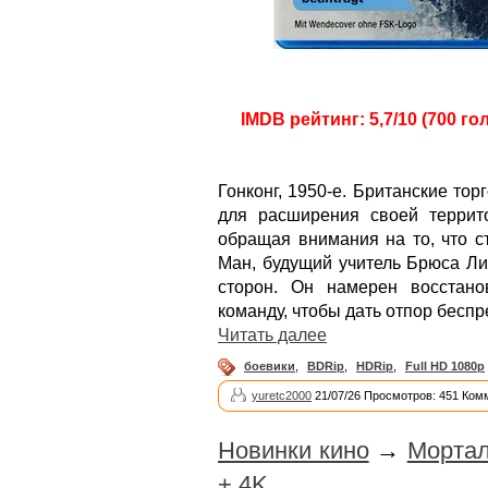
IMDB рейтинг: 5,7/10 (700 го
Гонконг, 1950-е. Британские то
для расширения своей террит
обращая внимания на то, что с
Ман, будущий учитель Брюса Ли
сторон. Он намерен восстано
команду, чтобы дать отпор бесп
Читать далее
боевики
,
BDRip
,
HDRip
,
Full HD 1080p
yuretc2000
21/07/26 Просмотров: 451 Ком
Новинки кино
→
Мортал
+ 4K