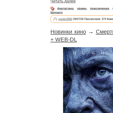
Читать далее
фантастика
,
драмы
,
приключения
,
Шонартс
yuretc2000
29/07/26 Просмотров: 374 Ком
Новинки кино
→
Смерт
+ WEB-DL