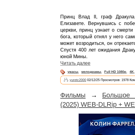
Принц Влад II, граф Дракул
Елизавете. Вернувшись с поб
церкви, принц узнает о смерти
бога, который отнял у него сам
может возродиться, он отрекает
Спустя 400 лет ожидания Драку
юной Мины.
Читать далее
ужасы
,
мелодрамы
,
Full HD 1080p
,
4K
yuretc2000
02/12/25 Просмотров: 1978 Ко
Фильмы
→
Большое 
(2025) WEB-DLRip + WE