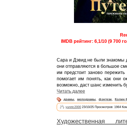
Re
IMDB рейтинг: 6,1/10 (9 700 г
Сара и Дэвид не были знакомы д
они отправляются в большое сме
им предстоит заново пережить
помогает им понять, как они ок
возможно, даст шанс изменить б
Читать далее
драмы
,
мелодрамы
,
фэнтези
,
Колин 
yuretc2000
23/10/25 Просмотров: 1964 Ко
Художественная лите