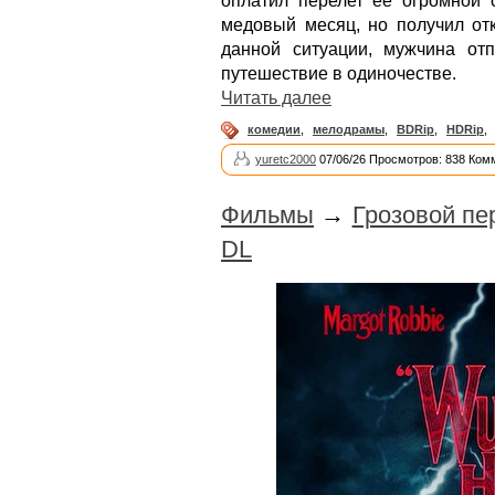
оплатил перелет её огромной 
медовый месяц, но получил отк
данной ситуации, мужчина от
путешествие в одиночестве.
Читать далее
комедии
,
мелодрамы
,
BDRip
,
HDRip
,
yuretc2000
07/06/26 Просмотров: 838 Ком
Фильмы
→
Грозовой пе
DL