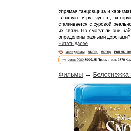
Упрямая танцовщица и харизмат
сложную игру чувств, котор
сталкивается с суровой реальн
их связи. Но смогут ли они на
определены разными дорогами?
Читать далее
мелодрамы
,
BDRip
,
HDRip
,
Full HD 10
yuretc2000
30/07/25 Просмотров: 1879 Ко
Фильмы
→
Белоснежка 