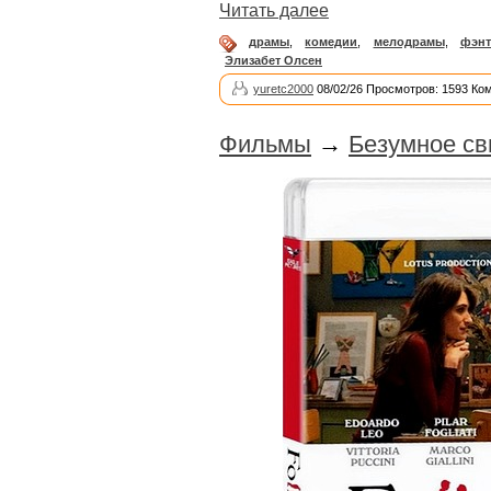
Читать далее
драмы
,
комедии
,
мелодрамы
,
фэнт
Элизабет Олсен
yuretc2000
08/02/26 Просмотров: 1593 Ко
Фильмы
→
Безумное св