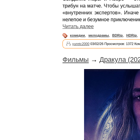
трибун на матче. Чтобы услышат
«внутренних экспертов». Иначе
нелепое и безумное приключение
Читать далее
комедии
,
мелодрамы
,
BDRip
,
HDRip
,
yuretc2000
03/02/26 Просмотров: 1372 Ко
Фильмы
→
Дракула (20