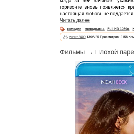
когда за ней начинает ухажи
горизонте вновь появляется кр
настоящая любовь не поддаётся
Читать далее
комедии
,
мелодрамы
,
Full HD 1080p
,
yuretc2000
13/08/25 Просмотров: 2158 Ко
Фильмы
→
Плохой паре