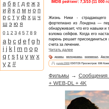
IMDB рейтинг: 7,3/10 (11 000 г
а
б
в
г
д
е
ж
з
и
й
к
л
м
н
о
п
р
с
т
у
ф
х
ц
ч
Жизнь Ники - страдающего г
ш
э
ю
я
фортепиано из Лондона — пере
обнаруживает, что его навыки и
0
1
2
3
4
5
7
8
9
взлома сейфов. Когда его наста
парень решает присоединиться 
a
b
c
d
e
f
g
h
счета за лечение.
i
j
k
l
m
n
o
p
Читать далее
q
r
s
t
u
v
w
x
драмы
,
мелодрамы
,
криминал
,
Даст
y
z
#
yuretc2000
03/07/26 Просмотров: 696 Ком
Фильмы
→
Сообщения 
+ WEB-DL + 4K