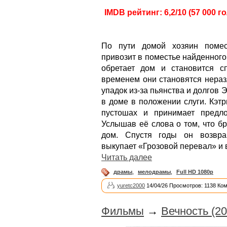
IMDB рейтинг: 6,2/10 (57 000 г
По пути домой хозяин помес
привозит в поместье найденного
обретает дом и становится с
временем они становятся нераз
упадок из-за пьянства и долгов
в доме в положении слуги. Кэт
пустошах и принимает предло
Услышав её слова о том, что б
дом. Спустя годы он возвра
выкупает «Грозовой перевал» и 
Читать далее
драмы
,
мелодрамы
,
Full HD 1080p
yuretc2000
14/04/26 Просмотров: 1138 Ко
Фильмы
→
Вечность (2