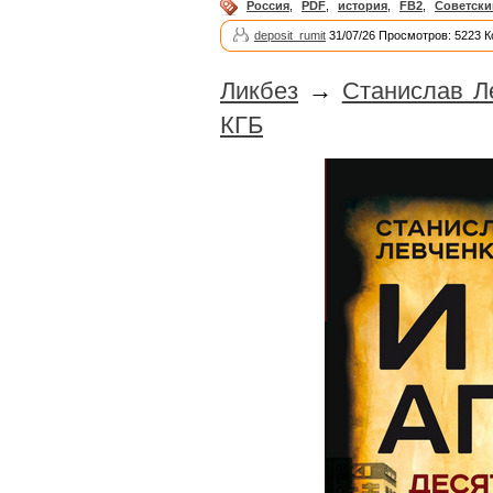
Россия
,
PDF
,
история
,
FB2
,
Советски
deposit_rumit
31/07/26 Просмотров: 5223 
Ликбез
→
Станислав Ле
КГБ