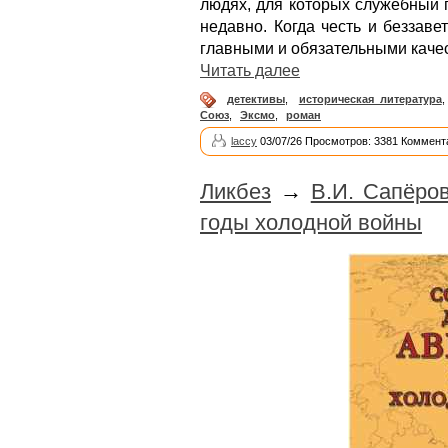
людях, для которых служебный 
недавно. Когда честь и беззав
главными и обязательными каче
Читать далее
детективы
,
историческая литература
Союз
,
Эксмо
,
роман
laccy
03/07/26 Просмотров: 3381 Коммент
Ликбез
→
В.И. Сапёро
годы холодной войны