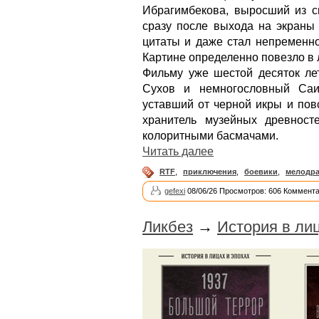
Ибрагимбекова, выросший из с
сразу после выхода на экраны 
цитаты и даже стал непременно
Картине определенно повезло в 
Фильму уже шестой десяток лет
Сухов и немногословный Саи
уставший от черной икры и пов
хранитель музейных древнос
колоритными басмачами.
Читать далее
RTF
,
приключения
,
боевики
,
мелодр
gefexi
08/06/26 Просмотров: 606 Коммента
Ликбез
→
История в лиц