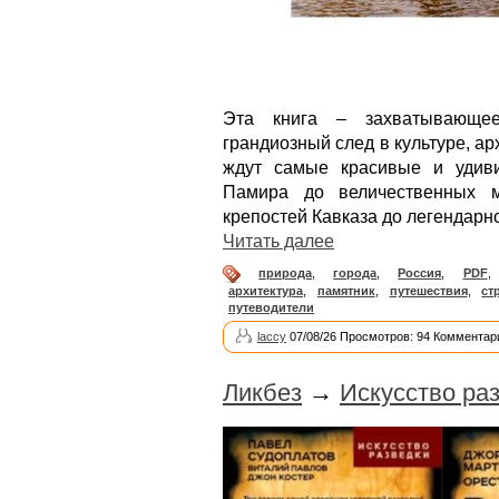
Эта книга – захватывающее
грандиозный след в культуре, а
ждут самые красивые и удив
Памира до величественных м
крепостей Кавказа до легендарн
Читать далее
природа
,
города
,
Россия
,
PDF
архитектура
,
памятник
,
путешествия
,
ст
путеводители
laccy
07/08/26 Просмотров: 94 Комментари
Ликбез
→
Искусство раз