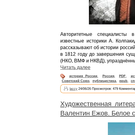
Авторитетные специалисты в
известные историки А. Колпаки
рассказывают об истории россий
в 1812 году до завершения су
(НКО, ВМФ и НКВД), упразднённы
Читать далее
история России
,
Россия
,
PDF
,
ис
Советский Союз
,
публицистика
,
epub
,
сп
laccy
24/06/26 Просмотров: 479 Коммента
Художественная литер
Валентин Ежов. Белое 