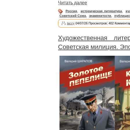
Читать далее
Россия
,
историческая литература
,
ку
Советский Союз
,
знаменитости
,
публицис
laccy
04/07/26 Просмотров: 402 Коммента
Художественная литер
Советская милиция. Эпо