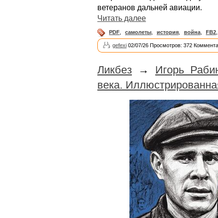
ветеранов дальней авиации.
Читать далее
PDF
,
самолеты
,
история
,
война
,
FB2
gefexi
02/07/26 Просмотров: 372 Коммента
Ликбез
→
Игорь Раби
века. Иллюстрированна