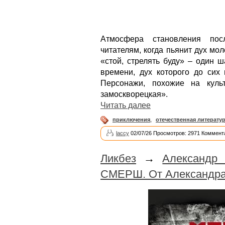
Атмосфера становления посл
читателям, когда пьянит дух мо
«стой, стрелять буду» – один 
времени, дух которого до сих 
Персонажи, похожие на кул
замоскворецкая».
Читать далее
приключения
,
отечественная литерату
laccy
02/07/26 Просмотров: 2971 Коммент
Ликбез
→
Александр 
СМЕРШ. От Александра 