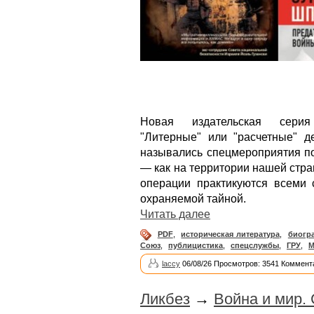
Новая издательская серия д
"Литерные" или "расчетные" де
назывались спецмероприятия по
— как на территории нашей стра
операции практикуются всеми
охраняемой тайной.
Читать далее
PDF
,
историческая литература
,
биогр
Союз
,
публицистика
,
спецслужбы
,
ГРУ
,
М
laccy
06/08/26 Просмотров: 3541 Коммент
Ликбез
→
Война и мир. 