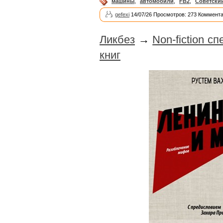
машины
,
автомобили
,
FB2
,
Советски
gefexi
14/07/26 Просмотров: 273 Коммента
Ликбез
→
Non-fiction с
книг