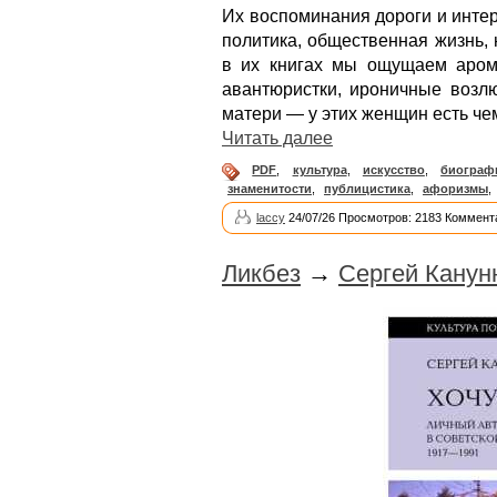
Их воспоминания дороги и интер
политика, общественная жизнь,
в их книгах мы ощущаем аром
авантюристки, ироничные возл
матери — у этих женщин есть че
Читать далее
PDF
,
культура
,
искусство
,
биограф
знаменитости
,
публицистика
,
афоризмы
,
laccy
24/07/26 Просмотров: 2183 Коммент
Ликбез
→
Сергей Канун