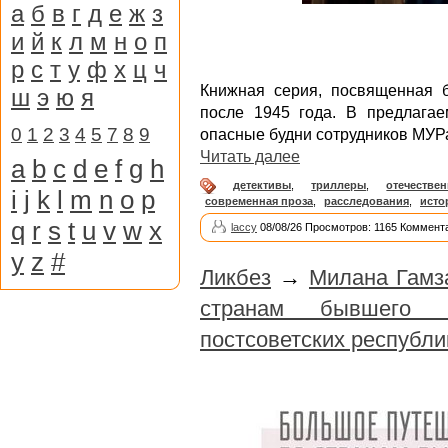
а
б
в
г
д
е
ж
з
и
й
к
л
м
н
о
п
р
с
т
у
ф
х
ц
ч
Книжная серия, посвященная 
ш
э
ю
я
после 1945 года. В предлага
0
1
2
3
4
5
7
8
9
опасные будни сотрудников МУРа
Читать далее
a
b
c
d
e
f
g
h
детективы
,
триллеры
,
отечестве
i
j
k
l
m
n
o
p
современная проза
,
расследования
,
исто
q
r
s
t
u
v
w
x
laccy
08/08/26 Просмотров: 1165 Коммента
y
z
#
Ликбез
→
Милана Гамз
странам бывшего 
постсоветских республи