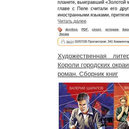
планете, выигравший «Золотой м
главе с Пеле считали его дру
иностранными языками, притягив
Читать далее
футбол
,
PDF
,
спорт
,
история
,
био
Эксмо
laccy
02/07/26 Просмотров: 341 Коммента
Художественная литер
Короли городских окра
роман. Сборник книг