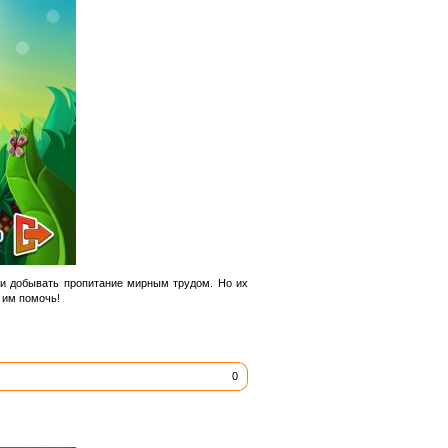
 и добывать пропитание мирным трудом. Но их
 им помочь!
0