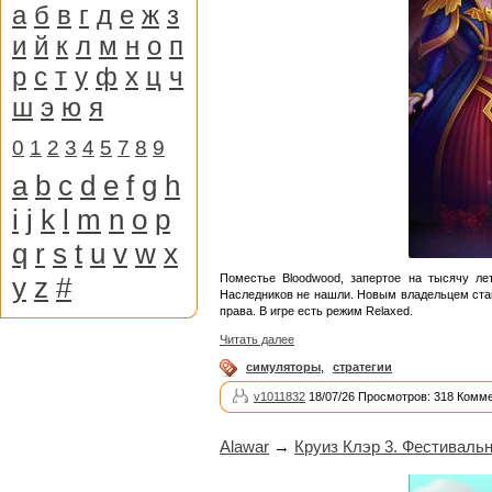
а
б
в
г
д
е
ж
з
и
й
к
л
м
н
о
п
р
с
т
у
ф
х
ц
ч
ш
э
ю
я
0
1
2
3
4
5
7
8
9
a
b
c
d
e
f
g
h
i
j
k
l
m
n
o
p
q
r
s
t
u
v
w
x
y
z
#
Поместье Bloodwood, запертое на тысячу ле
Наследников не нашли. Новым владельцем стано
права. В игре есть режим Relaxed.
Читать далее
симуляторы
,
стратегии
v1011832
18/07/26 Просмотров: 318 Комме
Alawar
→
Круиз Клэр 3. Фестивальн