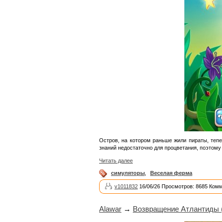
Остров, на котором раньше жили пираты, теп
знаний недостаточно для процветания, поэтому
Читать далее
симуляторы
,
Веселая ферма
v1011832
16/06/26 Просмотров: 8685 Комм
Alawar
→
Возвращение Атлантиды 