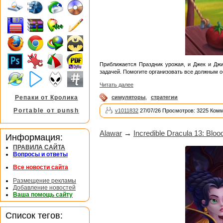
Приближается Праздник урожая, и Джек и Джи
задачей. Помогите организовать все должным о
Читать далее
симуляторы
,
стратегии
Репаки от Кролика
Portable от punsh
v1011832
27/07/26 Просмотров: 3225 Комм
Alawar
→
Incredible Dracula 13: Bloo
Информация:
ПРАВИЛА САЙТА
Вопросы и ответы
Все новости сайта
Размещение рекламы
Добавление новостей
Ваша помощь сайту
Список тегов: