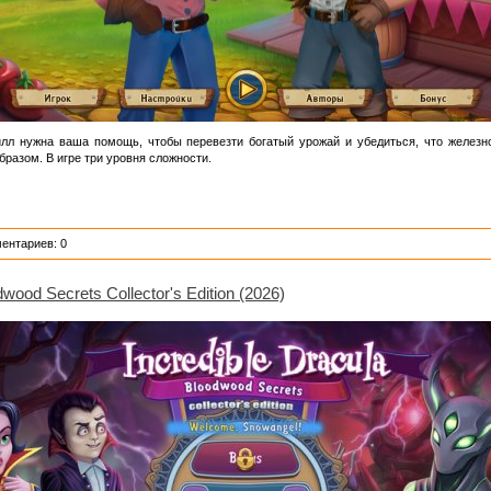
лл нужна ваша помощь, чтобы перевезти богатый урожай и убедиться, что желез
бразом. В игре три уровня сложности.
ентариев: 0
dwood Secrets Collector's Edition (2026)