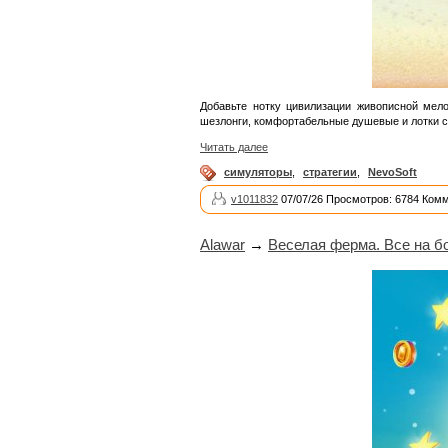
Добавьте нотку цивилизации живописной мело
шезлонги, комфортабельные душевые и лотки с 
Читать далее
симуляторы
,
стратегии
,
NevoSoft
v1011832
07/07/26 Просмотров: 6784 Комм
Alawar
→
Веселая ферма. Все на бо