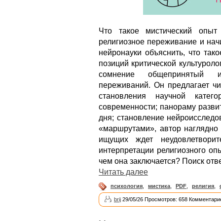
Что такое мистический опыт
религиозное переживание и нач
нейронауки объяснить, что так
позиций критической культуроло
сомнение общепринятый ин
переживаний. Он предлагает чи
становления научной катег
современности; панораму развити
дня; становление нейроисследо
«маршрутами», автор наглядно 
ищущих ждет неудовлетворит
интерпретации религиозного оп
чем она заключается? Поиск отве
Читать далее
психология
,
мистика
,
PDF
,
религия
,
brij
29/05/26 Просмотров: 658 Комментарие