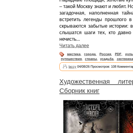
– такой Москву знают и любят. Но
загадочная, наполненная тай
встретить легенды прошлого в
скрываются забытые истории: в
слышатся шаги тех, кто давно
нечисть...
Читать далее
мистика
,
города
,
Россия
,
PDF
,
куль
путешествия
,
страны
,
усадьба
,
эзотерика
laccy
04/08/26 Просмотров: 108 Коммента
Художественная лите
Сборник книг