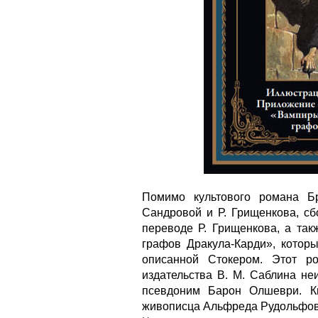
Помимо культового романа Б
Сандровой и Р. Грищенкова, сб
переводе Р. Грищенкова, а та
графов Дракула-Карди», котор
описанной Стокером. Этот р
издательства В. М. Саблина не
псевдоним Барон Олшеври. К
живописца Альфреда Рудольфов