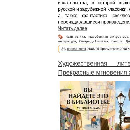
издательства, в которой вых
русской и зарубежной классики,
а также фантастика, эксклю
переиздававшиеся произведени
Читать далее
фантастика
,
зарубежная литература
литература
,
Оноре де Бальзак
,
Гоголь
,
До
deposit_rumit
01/06/26 Просмотров: 2090 
Художественная лите
Прекрасные мгновения 