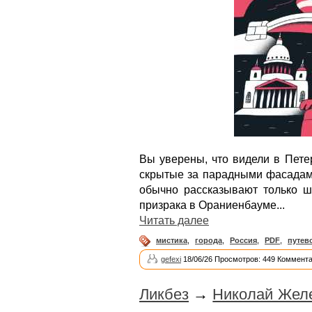
Вы уверены, что видели в Петер
скрытые за парадными фасадами
обычно рассказывают только ш
призрака в Ораниенбауме...
Читать далее
мистика
,
города
,
Россия
,
PDF
,
путев
gefexi
18/06/26 Просмотров: 449 Коммента
Ликбез
→
Николай Желе