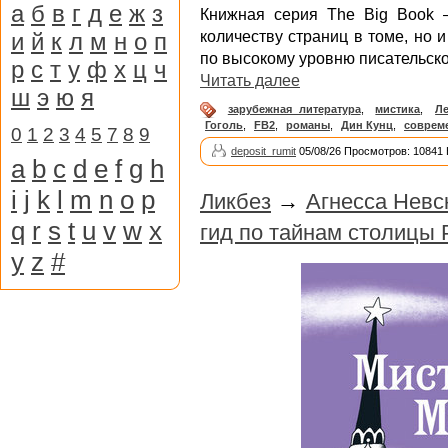
а
б
в
г
д
е
ж
з
Книжная серия The Big Book –
и
й
к
л
м
н
о
п
количеству страниц в томе, но 
по высокому уровню писательско
р
с
т
у
ф
х
ц
ч
Читать далее
ш
э
ю
я
зарубежная литература
,
мистика
,
Л
Гоголь
,
FB2
,
романы
,
Дин Кунц
,
соврем
0
1
2
3
4
5
7
8
9
deposit_rumit
05/08/26 Просмотров: 10841
a
b
c
d
e
f
g
h
i
j
k
l
m
n
o
p
Ликбез
→
Агнесса Невс
q
r
s
t
u
v
w
x
гид по тайнам столицы 
y
z
#