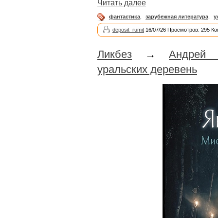
Читать далее
фантастика
,
зарубежная литература
,
у
deposit_rumit
16/07/26 Просмотров: 295 Ко
Ликбез
→
Андрей 
уральских деревень