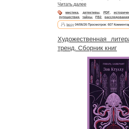
Читать далее
мистика
,
детективы
,
PDF
,
историче
путешествия
,
тайны
,
FB2
,
расследования
laccy
04/06/26 Просмотров: 607 Коммента
Художественная литер
тренд. Сборник книг