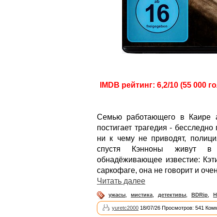
IMDB рейтинг: 6,2/10 (55 000 г
Семью работающего в Каире а
постигает трагедия - бесследно
ни к чему не приводят, полици
спустя Кэнноны живут в 
обнадёживающее известие: Кэт
саркофаге, она не говорит и оче
Читать далее
ужасы
,
мистика
,
детективы
,
BDRip
,
H
yuretc2000
18/07/26 Просмотров: 541 Ком