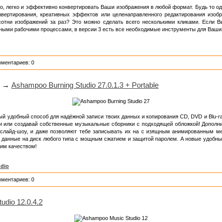
о, легко и эффективно конвертировать Ваши изображения в любой формат. Будь то од
нвертирования, креативных эффектов или целенаправленного редактирования изоб
отни изображений за раз? Это можно сделать всего несколькими кликами. Если В
ыми рабочими процессами, в версии 3 есть все необходимые инструменты для Ваших
мментариев: 0
→
Ashampoo Burning Studio 27.0.1.3 + Portable
ый удобный способ для надёжной записи твоих данных и копирования CD, DVD и Blu-ra
и или создавай собственные музыкальные сборники с подходящей обложкой! Допол
и слайд-шоу, и даже позволяют тебе записывать их на с изящным анимированным м
 данные на диск любого типа с мощным сжатием и защитой паролем. А новые удобные 
им качеством!
udio
мментариев: 0
dio 12.0.4.2