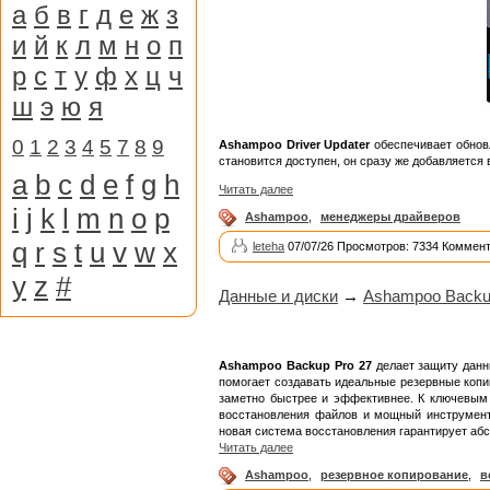
а
б
в
г
д
е
ж
з
и
й
к
л
м
н
о
п
р
с
т
у
ф
х
ц
ч
ш
э
ю
я
0
1
2
3
4
5
7
8
9
Ashampoo Driver Updater
обеспечивает обновл
становится доступен, он сразу же добавляется 
a
b
c
d
e
f
g
h
Читать далее
i
j
k
l
m
n
o
p
Ashampoo
,
менеджеры драйверов
q
r
s
t
u
v
w
x
leteha
07/07/26 Просмотров: 7334 Коммент
y
z
#
Данные и диски
→
Ashampoo Backup
Ashampoo Backup Pro 27
делает защиту данн
помогает создавать идеальные резервные копии
заметно быстрее и эффективнее. К ключевым 
восстановления файлов и мощный инструмент
новая система восстановления гарантирует абс
Читать далее
Ashampoo
,
резервное копирование
,
в