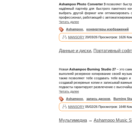
Ashampoo Photo Converter 3
позволяет быстр
надёжный партнёр для быстрого пакетного ко
выбрать другой формат или оптимизировать с
профессионал, работающий с автоматизированн
Читать далее
Ashampoo
,
конвертеры изображений
MANSORY
20/03/26 Просмотров: 1626 Ко
Данные и диски
,
Портативный софт
Новая
Ashampoo Burning Studio 27
– это сам
выполняй резервное копирование своей музык
также позволяют тебе создавать тебе видео 
создавай резервные копии и записывай важные
подкасты гарантируют развлечение с высочайш
Читать далее
Ashampoo
,
запись дисков
,
Burning St
MANSORY
05/02/26 Просмотров: 1648 Ко
Мультимедиа
→
Ashampoo Music Stu