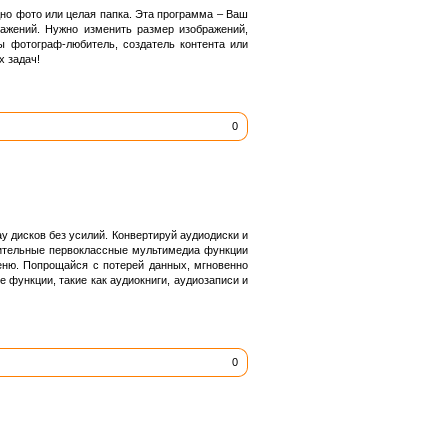
но фото или целая папка. Эта программа – Ваш
ражений. Нужно изменить размер изображений,
ы фотограф-любитель, создатель контента или
 задач!
0
y дисков без усилий. Конвертируй аудиодиски и
нительные первоклассные мультимедиа функции
еню. Попрощайся с потерей данных, мгновенно
функции, такие как аудиокниги, аудиозаписи и
0