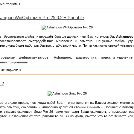
мментариев: 1
ampoo WinOptimizer Pro 29.0.2 + Portable
ет бесполезные файлы и передаёт больше данных, чем Вам хотелось бы.
Ashampoo 
 восстанавливает быстродействие мгновенно и заметно. Ненужные файлы уда
р снова будет работать быстро, стабильно и чисто. Почти как после свежей установк
рование
,
дефрагментаторы
,
Ashampoo
,
диагностика
,
поиск и удаление
инистрирование
мментариев: 0
.2
в и видео проще, чем когда-либо! Все, что появляется на Вашем экране, можно за
ять заметки, сохранять и мгновенно делиться своими снимками. Новинка: с помощ
как сделать скриншот. Snap Pro 26 также улучшает Ваши скриншоты с помощью граф
угое. Независимо от того, работаете ли Вы из дома, быстро что-то объясняете или