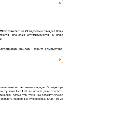
0
WinOptimizer Pro 29
тщательно очищает Вашу
ляются, процессы оптимизируются, а Ваша
и.
 дубликатов файлов
,
защита компьютера
,
0
печатлеть за считанные секунды. В редакторе
ью функции Live Edit Вы можете даже отмечать
ических элементов, таких как автоматическая
 создаете подробные руководства, Snap Pro 26