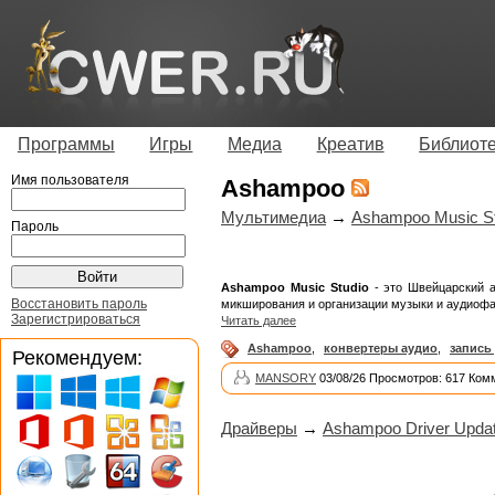
Программы
Игры
Медиа
Креатив
Библиот
Имя пользователя
Ashampoo
Мультимедиа
→
Ashampoo Music Stu
Пароль
Ashampoo Music Studio
- это Швейцарский а
Восстановить пароль
микширования и организации музыки и аудиофа
Зарегистрироваться
Читать далее
Ashampoo
,
конвертеры аудио
,
запись
Рекомендуем:
MANSORY
03/08/26 Просмотров: 617 Ком
Драйверы
→
Ashampoo Driver Updat