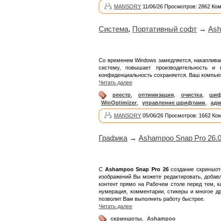
MANSORY
11/06/26 Просмотров: 2862 Ко
Система
,
Портативный софт
→
Ash
Со временем Windows замедляется, накаплива
систему, повышает производительность и
конфиденциальность сохраняется. Ваш компьюте
Читать далее
реестр
,
оптимизация
,
очистка
,
шиф
WinOptimizer
,
управление шрифтами
,
адм
MANSORY
05/06/26 Просмотров: 1662 Ко
Графика
→
Ashampoo Snap Pro 26.0
С
Ashampoo Snap Pro 26
создание скриншото
изображений Вы можете редактировать, добавл
контент прямо на Рабочем столе перед тем, 
нумерация, комментарии, стикеры и многое др
позволит Вам выполнить работу быстрее.
Читать далее
скриншоты
,
Ashampoo