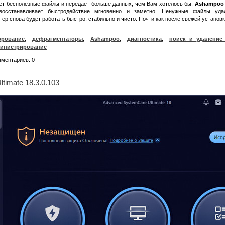
ет бесполезные файлы и передаёт больше данных, чем Вам хотелось бы.
Ashampoo 
 восстанавливает быстродействие мгновенно и заметно. Ненужные файлы уда
р снова будет работать быстро, стабильно и чисто. Почти как после свежей установк
рование
,
дефрагментаторы
,
Ashampoo
,
диагностика
,
поиск и удаление
инистрирование
мментариев: 0
timate 18.3.0.103