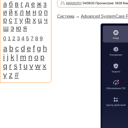
а
б
в
г
д
е
ж
з
MANSORY
04/08/26 Просмотров: 5839 Ко
и
й
к
л
м
н
о
п
Система
→
Advanced SystemCare Pr
р
с
т
у
ф
х
ц
ч
ш
э
ю
я
0
1
2
3
4
5
7
8
9
a
b
c
d
e
f
g
h
i
j
k
l
m
n
o
p
q
r
s
t
u
v
w
x
y
z
#