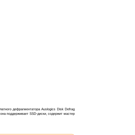
тного дефрагментатора Auslogics Disk Defrag
 она поддерживает SSD-диски, содержит мастер