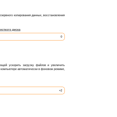
езервного копирования данных, восстановления
есткого диска
0
ющей ускорить загрузку файлов и увеличить
а компьютере автоматически в фоновом режиме,
+2