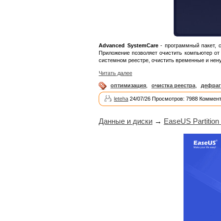
Advanced SystemCare
- программный пакет, 
Приложение позволяет очистить компьютер от
системном реестре, очистить временные и нену
Читать далее
оптимизация
,
очистка реестра
,
дефраг
leteha
24/07/26 Просмотров: 7988 Коммент
Данные и диски
→
EaseUS Partition