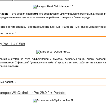
tation
— это версия программного обеспечения для управления жёсткими дисками, р
предназначенная для использования на рабочих станциях в бизнес-среде.
рвное копирование
,
восстановление данных
,
Paragon
,
менеджеры разделов ж
мментариев: 0
g Pro 11.4.0.508
ации системы за счет эффективной и быстрой дефрагментации диска, позволя
компьютере. С функцией "установить и забыть" дефрагментатор работает на вашем н
льной скорости.
мментариев: 0
ampoo WinOptimizer Pro 29.0.2 + Portable