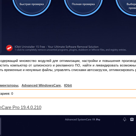
содержащий множество модулей для оптимизации, настройки и повышения производ
очистить компьютер от шпионского и рекламного ПО, найти и ликвидировать возможн
ть временные и ненужные файлы, управлять списками автозагрузок, оптимизировать 
ментаторы
,
Advanced WindowsCare
,
IObit
ариев: 0
Care Pro 19.4.0.210