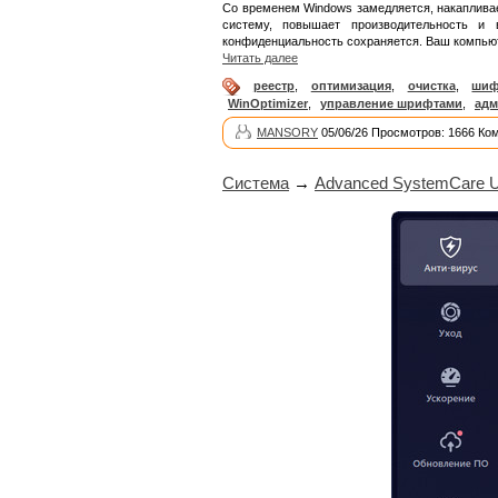
Со временем Windows замедляется, накаплива
систему, повышает производительность и
конфиденциальность сохраняется. Ваш компьюте
Читать далее
реестр
,
оптимизация
,
очистка
,
шиф
WinOptimizer
,
управление шрифтами
,
адм
MANSORY
05/06/26 Просмотров: 1666 Ко
Система
→
Advanced SystemCare Ul