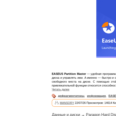
EASEUS Partition Master
— удобная программа 
диска и управлять ими. А именно — быстро и 
свободного места на диске. С помощью это
привлекательной функции относится способнос
Читать далее
дефрагментаторы
,
информация
,
EAS
MANSORY
22/07/26 Просмотров: 14614 К
Данные и диски
→
Paragon Hard Dis