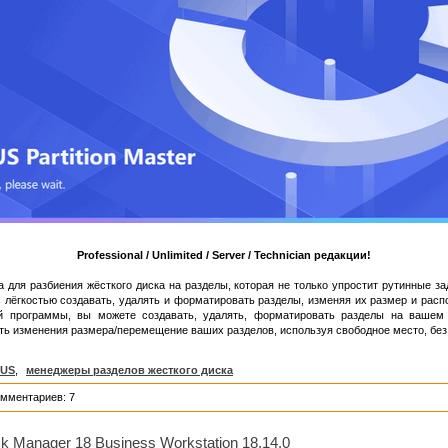
Professional / Unlimited / Server / Technician редакции!
для разбиения жёсткого диска на разделы, которая не только упростит рутинные за
с лёгкостью создавать, удалять и форматировать разделы, изменяя их размер и расп
й программы, вы можете создавать, удалять, форматировать разделы на вашем 
ть изменения размера/перемещение ваших разделов, используя свободное место, без
EUS
,
менеджеры разделов жесткого диска
омментариев: 7
k Manager 18 Business Workstation 18.14.0