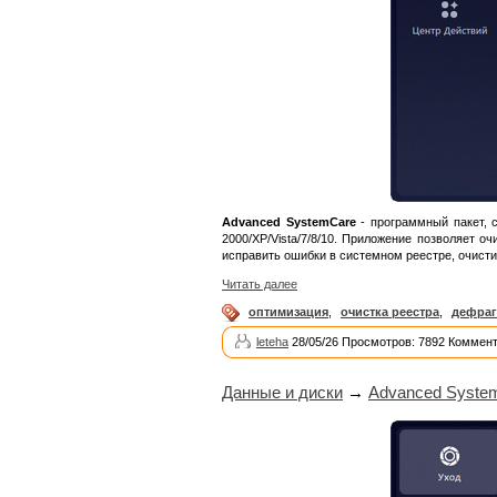
Advanced SystemCare
- программный пакет, 
2000/XP/Vista/7/8/10. Приложение позволяет 
исправить ошибки в системном реестре, очисти
Читать далее
оптимизация
,
очистка реестра
,
дефраг
leteha
28/05/26 Просмотров: 7892 Коммент
Данные и диски
→
Advanced System