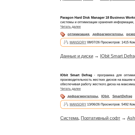
Paragon Hard Disk Manager 18 Business Works
системы и оптимизации хранения информации, 
Читать далее
оптимизация
,
дефрагментаторы
,
резе
MANSORY
08/07/26 Просмотров: 1415 Ко
Данные и диски
→
IObit Smart Defra
IObit Smart Defrag
- программа для оптимиз
производительность жестких дисков на вашем 
обеспечивая работу жесткого диска на максима
Читать далее
дефрагментаторы
,
IObit
,
SmartDefrag
MANSORY
13/06/26 Просмотров: 5492 Ко
Система
,
Портативный софт
→
Ash