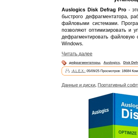
Auslogics Disk Defrag Pro
- эт
быстрого дефрагментатора, ра
файловыми системами. Програ
позволяют оптимизировать и у
дефрагментировать файловую с
Windows.
Читать далее
дефрагментаторы
,
Auslogics
,
Disk Def
-A.L.E.X.-
05/09/25 Просмотров: 18684 Ком
Данные и диски
,
Портативный софт