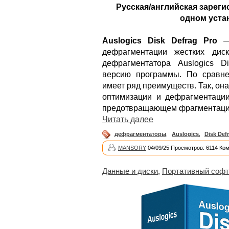
Русская/английская зареги
одном уста
Auslogics Disk Defrag Pro
— 
дефрагментации жестких диск
дефрагментатора Auslogics D
версию программы. По сравне
имеет ряд преимуществ. Так, он
оптимизации и дефрагментации
предотвращающем фрагментаци
Читать далее
дефрагментаторы
,
Auslogics
,
Disk Def
MANSORY
04/09/25 Просмотров: 6114 Ко
Данные и диски
,
Портативный софт