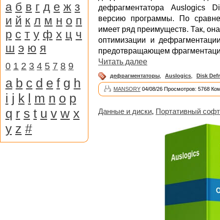
а
б
в
г
д
е
ж
з
дефрагментатора Auslogics D
и
й
к
л
м
н
о
п
версию программы. По сравне
имеет ряд преимуществ. Так, он
р
с
т
у
ф
х
ц
ч
оптимизации и дефрагментации
ш
э
ю
я
предотвращающем фрагментаци
Читать далее
0
1
2
3
4
5
7
8
9
дефрагментаторы
,
Auslogics
,
Disk Def
a
b
c
d
e
f
g
h
MANSORY
04/08/26 Просмотров: 5768 Ко
i
j
k
l
m
n
o
p
q
r
s
t
u
v
w
x
Данные и диски
,
Портативный софт
y
z
#