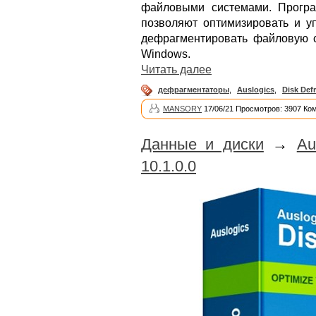
файловыми системами. Програ
позволяют оптимизировать и у
дефрагментировать файловую с
Windows.
Читать далее
дефрагментаторы
,
Auslogics
,
Disk Def
MANSORY
17/06/21 Просмотров: 3907 Ко
Данные и диски
→
Au
10.1.0.0