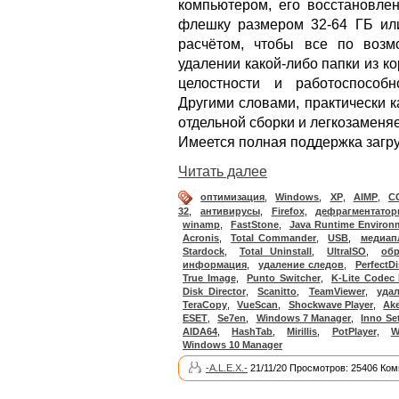
компьютером, его восстановле
флешку размером 32-64 ГБ ил
расчётом, чтобы все по возм
удалении какой-либо папки из к
целостности и работоспособн
Другими словами, практически 
отдельной сборки и легкозамен
Имеется полная поддержка загру
Читать далее
оптимизация
,
Windows
,
XP
,
AIMP
,
CC
32
,
антивирусы
,
Firefox
,
дефрагментато
winamp
,
FastStone
,
Java Runtime Environ
Acronis
,
Total Commander
,
USB
,
медиап
Stardock
,
Total Uninstall
,
UltraISO
,
об
информация
,
удаление следов
,
PerfectDi
True Image
,
Punto Switcher
,
K-Lite Codec
Disk Director
,
Scanitto
,
TeamViewer
,
уда
TeraCopy
,
VueScan
,
Shockwave Player
,
Ak
ESET
,
Se7en
,
Windows 7 Manager
,
Inno Se
AIDA64
,
HashTab
,
Mirillis
,
PotPlayer
,
W
Windows 10 Manager
-A.L.E.X.-
21/11/20 Просмотров: 25406 Ком