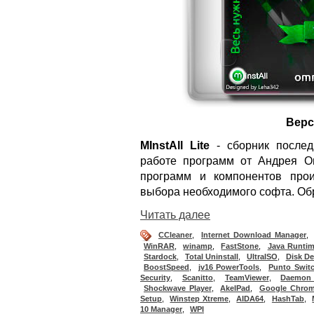
Верс
MInstAll Lite
- сборник послед
работе программ от Андрея Он
программ и компонентов прои
выбора необходимого софта. Обр
Читать далее
CCleaner
,
Internet Download Manager
,
WinRAR
,
winamp
,
FastStone
,
Java Runti
Stardock
,
Total Uninstall
,
UltraISO
,
Disk De
BoostSpeed
,
jv16 PowerTools
,
Punto Switc
Security
,
Scanitto
,
TeamViewer
,
Daemon
Shockwave Player
,
AkelPad
,
Google Chro
Setup
,
Winstep Xtreme
,
AIDA64
,
HashTab
,
10 Manager
,
WPI