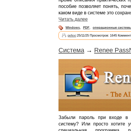
пособие позволяет понять, поч
каком виде в системе это сохран
Читать далее
Windows
,
PDF
,
операционные систем
gefexi
25/11/25 Просмотров: 1645 Коммент
Система
→
Renee PassN
Забыли пароль при входе в 
систему? Или просто хотите 
специальная программа п