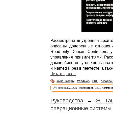
Рассмотрена внутренняя архитек
описаны доверенные отношени
Read-only Domain Controllers,
управления привилегиями. Расс
дампе, билетов, угоне пользова
и Named Pipes в пентесте, а так
Читать далее
компьютеры
,
Windows
,
PDF
,
безопас
gefexi
30/12/25 Просмотров: 1512 Коммент
Руководства
→
Э. Та
операционные системы