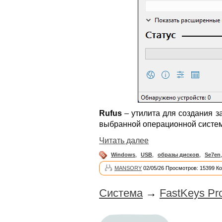
Rufus
– утилита для создания з
выбранной операционной системо
Читать далее
Windows
,
USB
,
образы дисков
,
Se7en
MANSORY
02/05/26 Просмотров: 15399 К
Система
→
FastKeys Pr