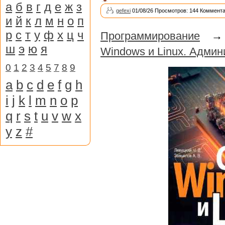
а
б
в
г
д
е
ж
з
gefexi
01/08/26 Просмотров: 144 Коммента
и
й
к
л
м
н
о
п
р
с
т
у
ф
х
ц
ч
Программирование
ш
э
ю
я
Windows и Linux. Админ
0
1
2
3
4
5
7
8
9
a
b
c
d
e
f
g
h
i
j
k
l
m
n
o
p
q
r
s
t
u
v
w
x
y
z
#