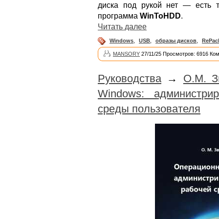
диска под рукой нет — есть т
программа
WinToHDD
.
Читать далее
Windows
,
USB
,
образы дисков
,
RePac
MANSORY
27/11/25 Просмотров: 6916 Ко
Руководства
→
О.М. З
Windows: администри
среды пользователя