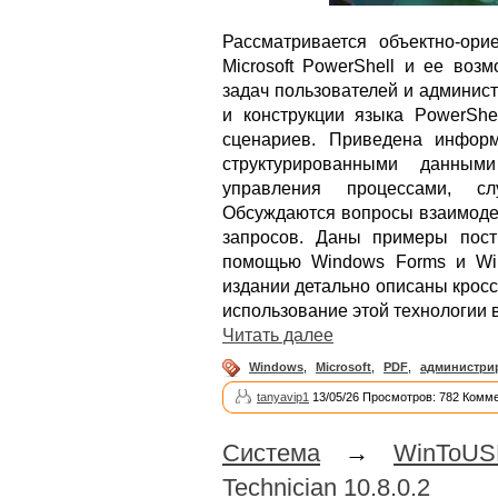
Рассматривается объектно-ори
Microsoft PowerShell и ее воз
задач пользователей и админис
и конструкции языка PowerShe
сценариев. Приведена инфор
структурированными данны
управления процессами, с
Обсуждаются вопросы взаимоде
запросов. Даны примеры пост
помощью Windows Forms и Wind
издании детально описаны крос
использование этой технологии в
Читать далее
Windows
,
Microsoft
,
PDF
,
администри
tanyavip1
13/05/26 Просмотров: 782 Комме
Система
→
WinToUS
Technician 10.8.0.2