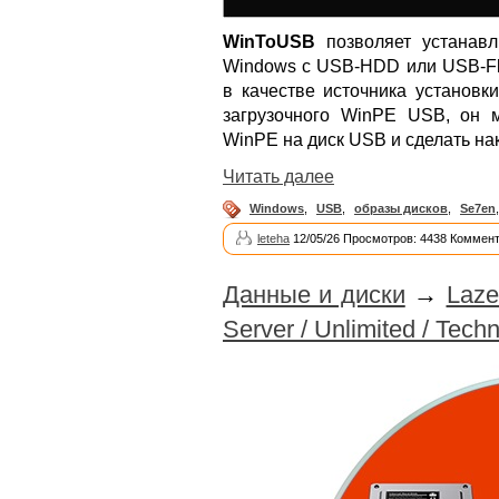
WinToUSB
позволяет устанавл
Windows с USB-HDD или USB-Fla
в качестве источника установк
загрузочного WinPE USB, он 
WinPE на диск USB и сделать на
Читать далее
Windows
,
USB
,
образы дисков
,
Se7en
leteha
12/05/26 Просмотров: 4438 Коммент
Данные и диски
→
Laze
Server / Unlimited / Techn