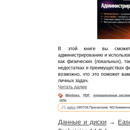
В этой книге вы сможет
администрированию и использов
как физических (локальных), т
недостатках и преимуществах фи
возможно, что это поможет вам
личных задач.
Читать далее
Windows
,
PDF
,
операционные систе
сеть
gefexi
19/07/26 Просмотров: 403 Коммента
Данные и диски
→
Eas