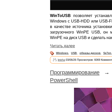
WinToUSB
позволяет устанавл
Windows с USB-HDD или USB-Fla
в качестве источника установк
загрузочного WinPE USB, он 
WinPE на диск USB и сделать на
Читать далее
Windows
,
USB
,
образы дисков
,
Se7en
leteha
03/06/26 Просмотров: 6069 Коммент
Программирование
PowerShell