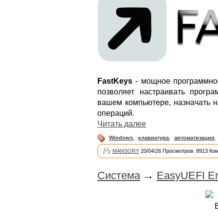
FastKeys
- мощное программное
позволяет настраивать прогр
вашем компьютере, назначать 
операций.
Читать далее
Windows
,
клавиатура
,
автоматизация
,
MANSORY
20/04/26 Просмотров: 8913 Ко
Система
→
EasyUEFI Ent