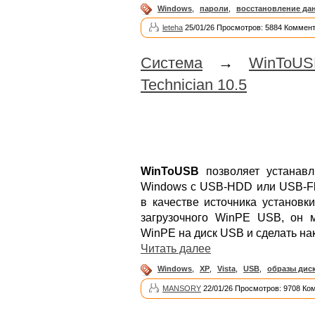
Windows
,
пароли
,
восстановление да
leteha
25/01/26 Просмотров: 5884 Коммент
Система
→
WinToUS
Technician 10.5
WinToUSB
позволяет устанавл
Windows с USB-HDD или USB-Fla
в качестве источника установк
загрузочного WinPE USB, он 
WinPE на диск USB и сделать на
Читать далее
Windows
,
XP
,
Vista
,
USB
,
образы дис
MANSORY
22/01/26 Просмотров: 9708 Ко