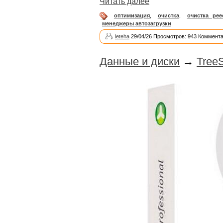
Читать далее
оптимизация
,
очистка
,
очистка рее
менеджеры автозагрузки
leteha
29/04/26 Просмотров: 943 Коммента
Данные и диски
→
TreeS