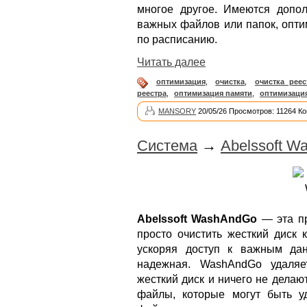
многое другое. Имеются допо
важных файлов или папок, опти
по расписанию.
Читать далее
оптимизация
,
очистка
,
очистка реес
реестра
,
оптимизация памяти
,
оптимизаци
MANSORY
20/05/26 Просмотров: 11264 К
Система
→
Abelssoft W
Abelssoft WashAndGo
— эта пр
просто очистить жесткий диск 
ускоряя доступ к важным да
надежная. WashAndGo удаляе
жесткий диск и ничего не дела
файлы, которые могут быть 