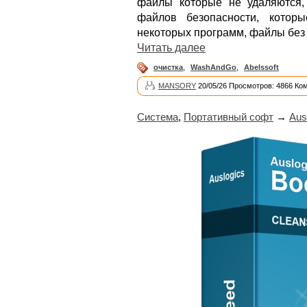
файлы которые не удаляются,
файлов безопасности, котор
некоторых программ, файлы без 
Читать далее
очистка
,
WashAndGo
,
Abelssoft
MANSORY
20/05/26 Просмотров: 4866 Ко
Система
,
Портативный софт
→
Aus