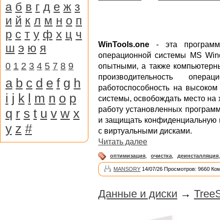
а
б
в
г
д
е
ж
з
и
й
к
л
м
н
о
п
р
с
т
у
ф
х
ц
ч
WinTools.one
- эта программа
ш
э
ю
я
операционной системы MS Wind
0
1
2
3
4
5
7
8
9
опытными, а также компьютерн
производительность опер
a
b
c
d
e
f
g
h
работоспособность на высоком
i
j
k
l
m
n
o
p
системы, освобождать место на 
работу установленных программ
q
r
s
t
u
v
w
x
и защищать конфиденциальную и
y
z
#
с виртуальными дисками.
Читать далее
оптимизация
,
очистка
,
деинсталляция
MANSORY
14/07/26 Просмотров: 9660 Ко
Данные и диски
→
TreeS