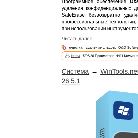
Программное обеспечение
O&
удаления конфиденциальных д
SafeErase безвозвратно удал
профессиональные технологии,
при использовании инструменто
Читать далее
очистка
,
удаление следов
,
O&O Softwa
leteha
15/06/26 Просмотров: 4411 Коммент
Система
→
WinTools.net
26.5.1