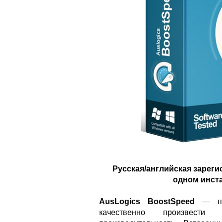
Русская/английская зареги
одном инста
AusLogics BoostSpeed
— при
качественно произвест