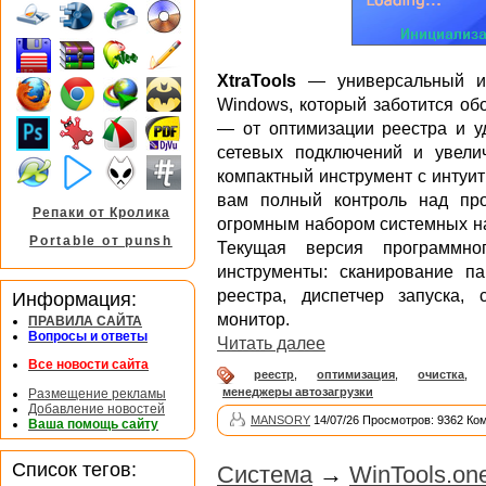
XtraTools
— универсальный ин
Windows, который заботится об
— от оптимизации реестра и у
сетевых подключений и увели
компактный инструмент с интуи
вам полный контроль над про
Репаки от Кролика
огромным набором системных н
Portable от punsh
Текущая версия программно
инструменты: сканирование па
реестра, диспетчер запуска, 
Информация:
монитор.
ПРАВИЛА САЙТА
Вопросы и ответы
Читать далее
Все новости сайта
реестр
,
оптимизация
,
очистка
,
менеджеры автозагрузки
Размещение рекламы
Добавление новостей
MANSORY
14/07/26 Просмотров: 9362 Ко
Ваша помощь сайту
Список тегов:
Система
→
WinTools.one