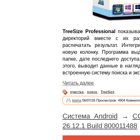
TreeSize Professional
показыва
директорий вместе с их раз
распечатать результат. Интег
новую колонку. Программа вы
папке, дате последнего доступ
этого, выводит данные в нагля
встроенную систему поиска и экс
Читать далее
очистка
,
поиск
,
TreeSize
leteha
06/07/26 Просмотров: 4904 Коммент
Система Android
→
CC
26.12.1 Build 800011488