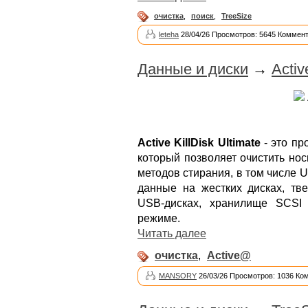
очистка
,
поиск
,
TreeSize
leteha
28/04/26 Просмотров: 5645 Коммент
Данные и диски
→
Activ
Active KillDisk Ultimate
- это пр
который позволяет очистить но
методов стирания, в том числе 
данные на жестких дисках, тве
USB-дисках, хранилище SCSI
режиме.
Читать далее
очистка
,
Active@
MANSORY
26/03/26 Просмотров: 1036 Ко