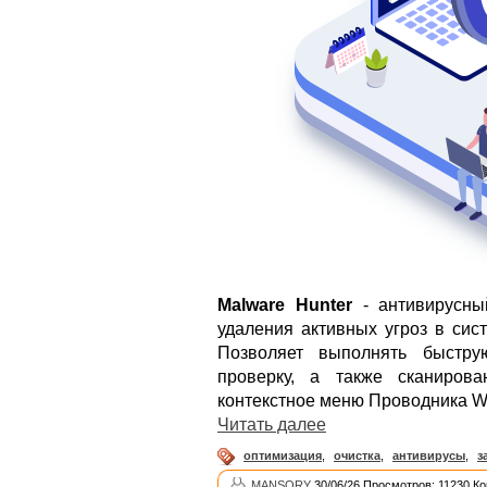
Malware Hunter
- антивирусный
удаления активных угроз в сис
Позволяет выполнять быстру
проверку, а также сканиров
контекстное меню Проводника W
Читать далее
оптимизация
,
очистка
,
антивирусы
,
з
MANSORY
30/06/26 Просмотров: 11230 К