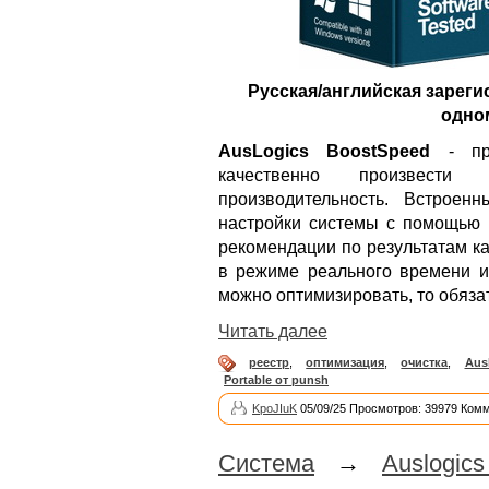
Русская/английская зареги
одно
AusLogics BoostSpeed
- при
качественно произвест
производительность. Встроен
настройки системы с помощью 
рекомендации по результатам к
в режиме реального времени и 
можно оптимизировать, то обяза
Читать далее
реестр
,
оптимизация
,
очистка
,
Aus
Portable от punsh
KpoJIuK
05/09/25 Просмотров: 39979 Комм
Система
→
Auslogic