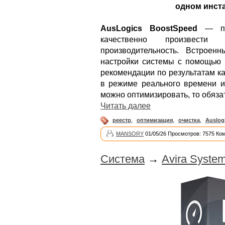
одном инста
AusLogics BoostSpeed
— при
качественно произвест
производительность. Встроен
настройки системы с помощью 
рекомендации по результатам к
в режиме реального времени и 
можно оптимизировать, то обяза
Читать далее
реестр
,
оптимизация
,
очистка
,
Auslog
MANSORY
01/05/26 Просмотров: 7575 Ко
Система
→
Avira Syste