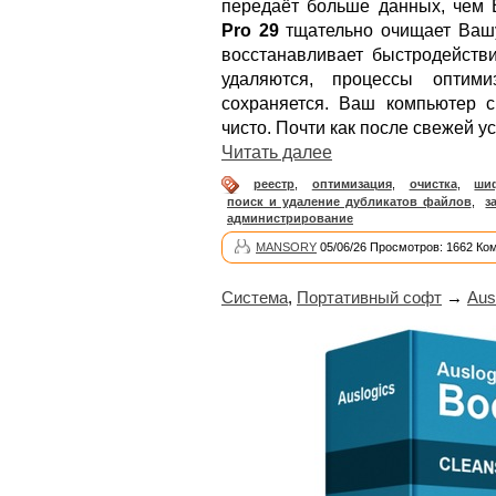
передаёт больше данных, чем 
Pro 29
тщательно очищает Вашу
восстанавливает быстродейств
удаляются, процессы оптими
сохраняется. Ваш компьютер с
чисто. Почти как после свежей у
Читать далее
реестр
,
оптимизация
,
очистка
,
ши
поиск и удаление дубликатов файлов
,
з
администрирование
MANSORY
05/06/26 Просмотров: 1662 Ко
Система
,
Портативный софт
→
Aus