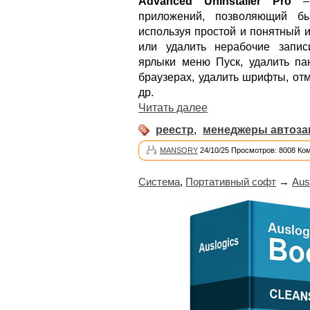
Advanced Uninstaller Pro
– 
приложений, позволяющий бы
используя простой и понятный 
или удалить нерабочие запис
ярлыки меню Пуск, удалить па
браузерах, удалить шрифты, от
др.
Читать далее
реестр
,
менеджеры автоза
MANSORY
24/10/25 Просмотров: 8008 Ко
Система
,
Портативный софт
→
Aus