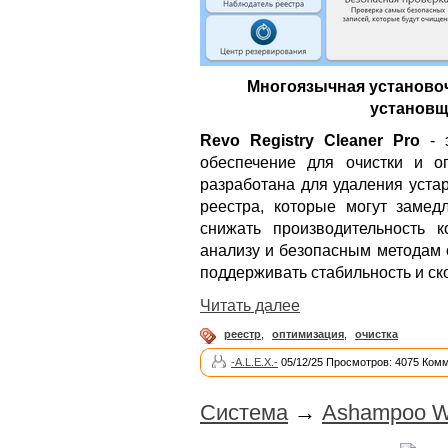
Многоязычная установоч
установщи
Revo Registry Cleaner Pro
- 
обеспечение для очистки и о
разработана для удаления уста
реестра, которые могут замед
снижать производительность к
анализу и безопасным методам о
поддерживать стабильность и ск
Читать далее
реестр
,
оптимизация
,
очистка
-A.L.E.X.-
05/12/25 Просмотров: 4075 Комм
Система
→
Ashampoo Wi