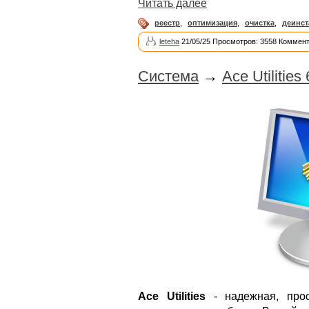
Читать далее
реестр
,
оптимизация
,
очистка
,
деинст
leteha
21/05/25 Просмотров: 3558 Коммент
Система
→
Ace Utilities
Ace Utilities
- надежная, про