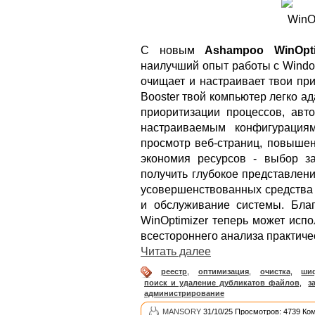
С новым
Ashampoo WinOpti
наилучший опыт работы с Windo
очищает и настраивает твои пр
Booster твой компьютер легко а
приоритизации процессов, авт
настраиваемым конфигурация
просмотр веб-страниц, повышен
экономия ресурсов - выбор за
получить глубокое представлени
усовершенствованных средства 
и обслуживание системы. Бла
WinOptimizer теперь может исп
всестороннего анализа практиче
Читать далее
реестр
,
оптимизация
,
очистка
,
ши
поиск и удаление дубликатов файлов
,
з
администрирование
MANSORY
31/10/25 Просмотров: 4739 Ко