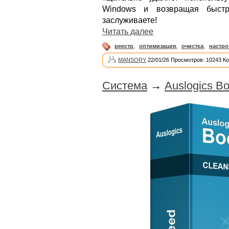
Windows и возвращая быстр
заслуживаете!
Читать далее
реестр
,
оптимизация
,
очистка
,
настро
MANSORY
22/01/26 Просмотров: 10243 К
Система
→
Auslogics Bo