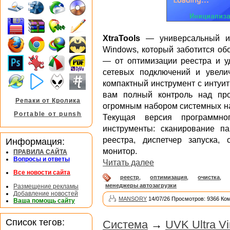
XtraTools
— универсальный ин
Windows, который заботится об
— от оптимизации реестра и у
сетевых подключений и увели
компактный инструмент с интуи
вам полный контроль над про
Репаки от Кролика
огромным набором системных н
Portable от punsh
Текущая версия программно
инструменты: сканирование па
реестра, диспетчер запуска, 
Информация:
монитор.
ПРАВИЛА САЙТА
Вопросы и ответы
Читать далее
Все новости сайта
реестр
,
оптимизация
,
очистка
,
менеджеры автозагрузки
Размещение рекламы
Добавление новостей
MANSORY
14/07/26 Просмотров: 9366 Ко
Ваша помощь сайту
Список тегов:
Система
→
UVK Ultra Vir