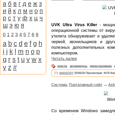
а
б
в
г
д
е
ж
з
и
й
к
л
м
н
о
п
р
с
т
у
ф
х
ц
ч
ш
э
ю
я
UVK Ultra Virus Killer
- мощны
операционной системы от виру
0
1
2
3
4
5
7
8
9
утилита обнаруживает и удаляе
a
b
c
d
e
f
g
h
червей, звонильщиков и друг
полезных дополнительных ком
i
j
k
l
m
n
o
p
компьютером.
q
r
s
t
u
v
w
x
Читать далее
y
z
#
реестр
,
антивирусы
,
деинсталляция
,
MANSORY
25/06/26 Просмотров: 4476 Ко
Система
,
Портативный софт
→
Ash
Со временем Windows замедля