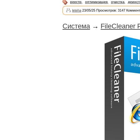
реестр
,
оптимизация
,
очистка
,
деинст
leteha
23/05/25 Просмотров: 3147 Коммент
Система
→
FileCleaner 