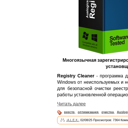
Многоязычная зарегистриро
установщи
Registry Cleaner
- программа д
Windows от неиспользуемых и н
для безопасной очистки реестр
работы установленной операцио
Читать далее
реестр
,
оптимизация
,
очистка
,
Auslog
-A.L.E.X.-
02/08/25 Просмотров: 7364 Комм