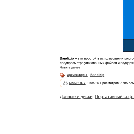
Bandizip
– это простой в использовании мног
предпросмотра упакованных файлов и поддержи
Читать далее
архиваторы
,
Bandizip
MANSORY
21/04/26 Просмотров: 3785 Ко
Данные и диски
,
Портативный софт