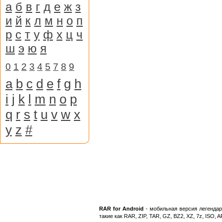
а
б
в
г
д
е
ж
з
и
й
к
л
м
н
о
п
р
с
т
у
ф
х
ц
ч
ш
э
ю
я
0
1
2
3
4
5
7
8
9
a
b
c
d
e
f
g
h
i
j
k
l
m
n
o
p
q
r
s
t
u
v
w
x
y
z
#
RAR for Android
- мобильная версия легенда
такие как RAR, ZIP, TAR, GZ, BZ2, XZ, 7z, ISO, A