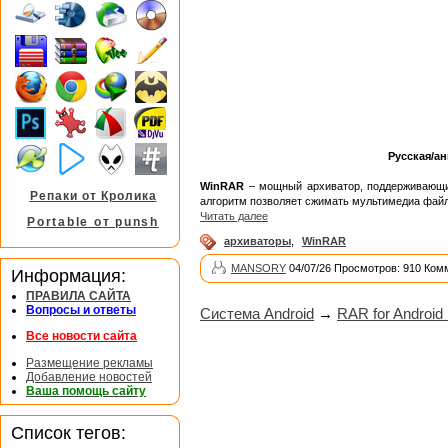
Русская/ан
WinRAR
– мощный архиватор, поддерживающий
Репаки от Кролика
алгоритм позволяет сжимать мультимедиа фай
Читать далее
Portable от punsh
архиваторы
,
WinRAR
MANSORY
04/07/26 Просмотров: 910 Ком
Информация:
ПРАВИЛА САЙТА
Вопросы и ответы
Система Android
→
RAR for Android 
Все новости сайта
Размещение рекламы
Добавление новостей
Ваша помощь сайту
Список тегов: