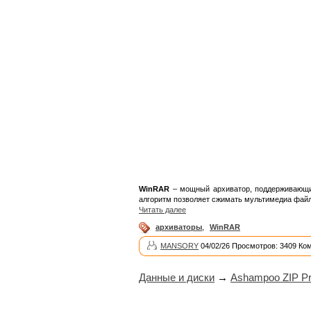
WinRAR
– мощный архиватор, поддерживающий
алгоритм позволяет сжимать мультимедиа фай
Читать далее
архиваторы
,
WinRAR
MANSORY
04/02/26 Просмотров: 3409 Ко
Данные и диски
→
Ashampoo ZIP Pr