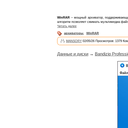
WinRAR
– мощный архиватор, поддерживающий
алгоритм позволяет сжимать мультимедиа фай
Читать далее
архиваторы
,
WinRAR
MANSORY
02/05/26 Просмотров: 1379 Ко
Данные и диски
→
Bandizip Professi