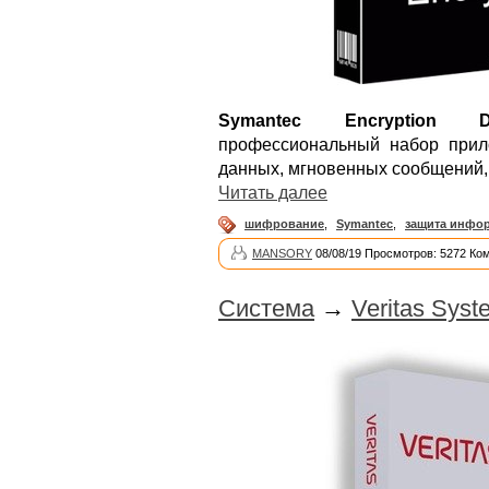
Symantec Encryption De
профессиональный набор при
данных, мгновенных сообщений, 
Читать далее
шифрование
,
Symantec
,
защита инфо
MANSORY
08/08/19 Просмотров: 5272 Ко
Система
→
Veritas Syst