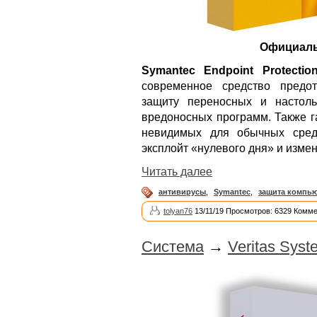
Официаль
Symantec Endpoint Protectio
современное средство предо
защиту переносных и настол
вредоносных программ. Также г
невидимых для обычных средст
эксплойт «нулевого дня» и изм
Читать далее
антивирусы
,
Symantec
,
защита компь
tolyan76
13/11/19 Просмотров: 6329 Комме
Система
→
Veritas Syst