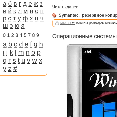
а
б
в
г
д
е
ж
з
Читать далее
и
й
к
л
м
н
о
п
Symantec
,
резервное копи
р
с
т
у
ф
х
ц
ч
MANSORY
15/02/26 Просмотров: 6193 Ко
ш
э
ю
я
0
1
2
3
4
5
7
8
9
Операционные системы
a
b
c
d
e
f
g
h
i
j
k
l
m
n
o
p
q
r
s
t
u
v
w
x
y
z
#