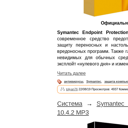
Официальна
Symantec Endpoint Protectio
современное средство предо
защиту переносных и настол
вредоносных программ. Также г
невидимых для обычных средст
эксплойт «нулевого дня» и изм
Читать далее
антивирусы
,
Symantec
,
защита компь
tolyan76
22/08/19 Просмотров: 4937 Комме
Система
→
Symantec 
10.4.2 MP3