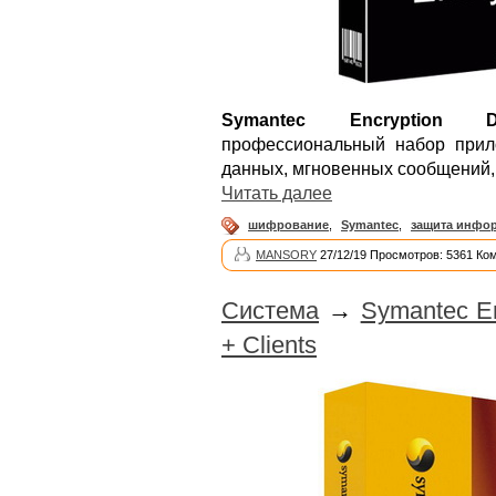
Symantec Encryption De
профессиональный набор при
данных, мгновенных сообщений, 
Читать далее
шифрование
,
Symantec
,
защита инфо
MANSORY
27/12/19 Просмотров: 5361 Ко
Система
→
Symantec En
+ Clients