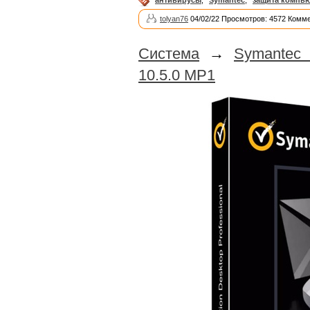
антивирусы
,
Symantec
,
защита компь
tolyan76
04/02/22 Просмотров: 4572 Комме
Система
→
Symantec 
10.5.0 MP1