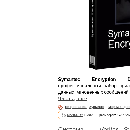
Symantec Encryption De
профессиональный набор при
данных, мгновенных сообщений, 
Читать далее
шифрование
,
Symantec
,
защита инфо
MANSORY
10/05/21 Просмотров: 4737 Ко
Система
→
Veritas S