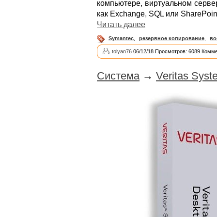
компьютере, виртуальном серве
как Exchange, SQL или SharePoin
Читать далее
Symantec
,
резервное копирование
,
во
tolyan76
06/12/18 Просмотров: 6089 Комме
Система
→
Veritas Syst