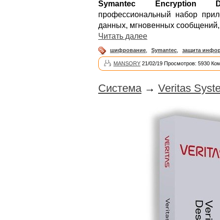
Symantec Encryption De
профессиональный набор при
данных, мгновенных сообщений, 
Читать далее
шифрование
,
Symantec
,
защита инфо
MANSORY
21/02/19 Просмотров: 5930 Ко
Система
→
Veritas Syst