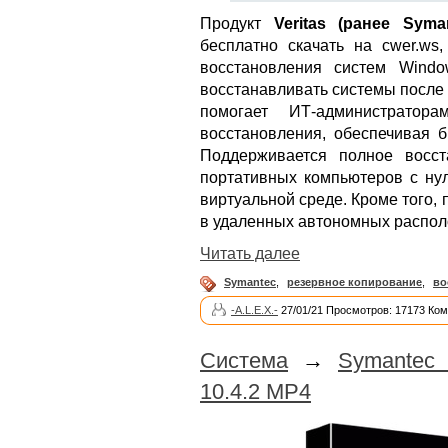
Продукт
Veritas (ранее Syma
бесплатно скачать на cwer.ws
восстановления систем Wind
восстанавливать системы после 
помогает ИТ-администратор
восстановления, обеспечивая б
Поддерживается полное восст
портативных компьютеров с ну
виртуальной среде. Кроме того,
в удаленных автономных распол
Читать далее
Symantec
,
резервное копирование
,
во
-A.L.E.X.-
27/01/21 Просмотров: 17173 Ком
Система
→
Symantec 
10.4.2 MP4