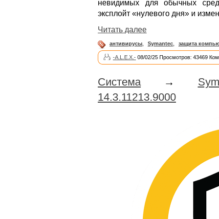
невидимых для обычных средст
эксплойт «нулевого дня» и изм
Читать далее
антивирусы
,
Symantec
,
защита компь
-A.L.E.X.-
08/02/25 Просмотров: 43469 Ком
Система
→
Sym
14.3.11213.9000