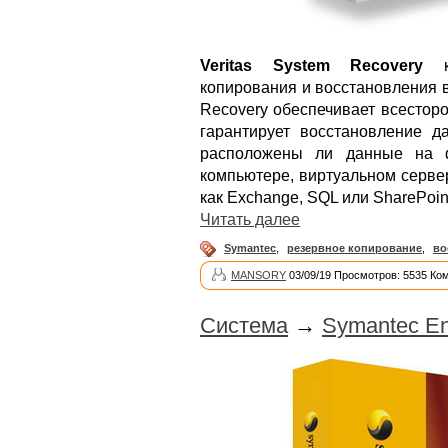
Veritas System Recovery
ко
копирования и восстановления 
Recovery обеспечивает всестор
гарантирует восстановление д
расположены ли данные на ф
компьютере, виртуальном серве
как Exchange, SQL или SharePoin
Читать далее
Symantec
,
резервное копирование
,
во
MANSORY
03/09/19 Просмотров: 5535 Ко
Система
→
Symantec End