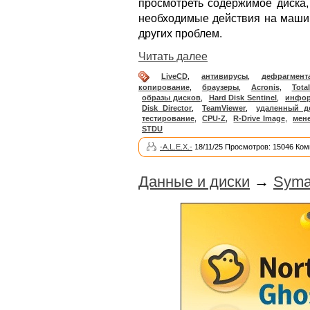
просмотреть содержимое диска,
необходимые действия на маши
других проблем.
Читать далее
LiveCD
,
антивирусы
,
дефрагмент
копирование
,
браузеры
,
Acronis
,
Tot
образы дисков
,
Hard Disk Sentinel
,
инфо
Disk Director
,
TeamViewer
,
удаленный д
тестирование
,
CPU-Z
,
R-Drive Image
,
мен
STDU
-A.L.E.X.-
18/11/25 Просмотров: 15046 Ком
Данные и диски
→
Syma