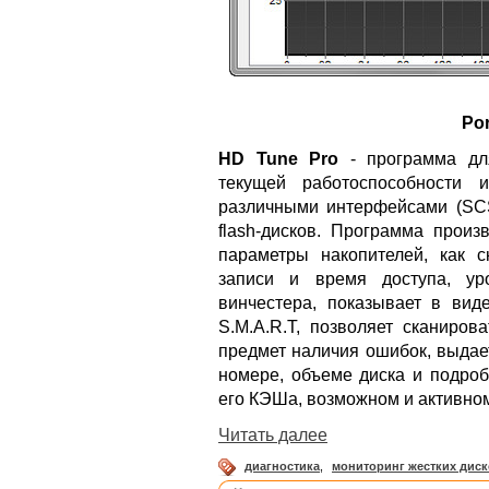
Por
HD Tune Pro
- программа для
текущей работоспособности 
различными интерфейсами (SCSI
flash-дисков. Программа произ
параметры накопителей, как с
записи и время доступа, уро
винчестера, показывает в ви
S.M.A.R.T, позволяет сканиров
предмет наличия ошибок, выдае
номере, объеме диска и подроб
его КЭШа, возможном и активном 
Читать далее
диагностика
,
мониторинг жестких дис