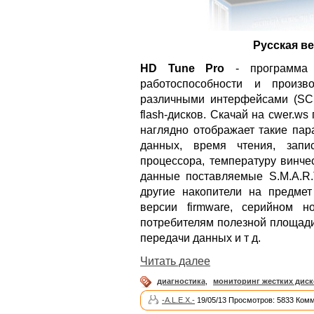
Русская ве
HD Tune Pro
- программа д
работоспособности и произв
различными интерфейсами (SCS
flash-дисков. Скачай на cwer.w
наглядно отображает такие пар
данных, время чтения, запи
процессора, температуру винче
данные поставляемые S.M.A.R.T
другие накопители на предме
версии firmware, серийном 
потребителям полезной площади
передачи данных и т д.
Читать далее
диагностика
,
мониторинг жестких дис
-A.L.E.X.-
19/05/13 Просмотров: 5833 Комм