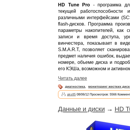
HD Tune Pro
- программа для
текущей работоспособности 
различными интерфейсами (SCSI
flash-дисков. Программа произ
параметры накопителей, как с
записи и время доступа, уро
винчестера, показывает в ви
S.M.A.R.T, позволяет сканиров
предмет наличия ошибок, выдае
номере, объеме диска и подроб
его КЭШа, возможном и активном 
Читать далее
диагностика
,
мониторинг жестких дис
aks85
08/06/12 Просмотров: 5566 Коммент
Данные и диски
→
HD T