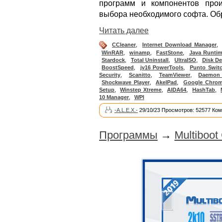
программ и компонентов прои
выбора необходимого софта. Обр
Читать далее
CCleaner
,
Internet Download Manager
,
WinRAR
,
winamp
,
FastStone
,
Java Runti
Stardock
,
Total Uninstall
,
UltraISO
,
Disk De
BoostSpeed
,
jv16 PowerTools
,
Punto Switc
Security
,
Scanitto
,
TeamViewer
,
Daemon
Shockwave Player
,
AkelPad
,
Google Chro
Setup
,
Winstep Xtreme
,
AIDA64
,
HashTab
,
10 Manager
,
WPI
-A.L.E.X.-
29/10/23 Просмотров: 52577 Ком
Программы
→
Multiboot 