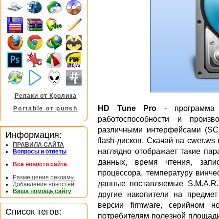
Репаки от Кролика
HD Tune Pro
- программа д
Portable от punsh
работоспособности и произв
различными интерфейсами (SCS
Информация:
flash-дисков. Скачай на cwer.w
ПРАВИЛА САЙТА
наглядно отображает такие пар
Вопросы и ответы
данных, время чтения, запи
Все новости сайта
процессора, температуру винче
Размещение рекламы
данные поставляемые S.M.A.R.T
Добавление новостей
Ваша помощь сайту
другие накопители на предме
версии firmware, серийном 
Список тегов:
потребителям полезной площади