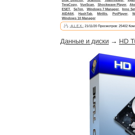
TeraCopy
,
VueScan
,
Shockwave Player
,
Ak
ESET
,
Se7en
,
Windows 7 Manager
,
Inno Se
AIDA64
,
HashTab
,
Mirillis
,
PotPlayer
,
W
Windows 10 Manager
-A.L.E.X.-
21/11/20 Просмотров: 25402 Ком
Данные и диски
→
HD T