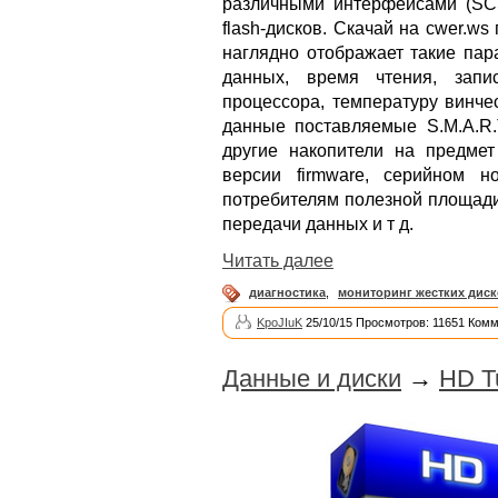
различными интерфейсами (SCS
flash-дисков. Скачай на cwer.w
наглядно отображает такие пар
данных, время чтения, запи
процессора, температуру винче
данные поставляемые S.M.A.R.T
другие накопители на предме
версии firmware, серийном 
потребителям полезной площади
передачи данных и т д.
Читать далее
диагностика
,
мониторинг жестких дис
KpoJIuK
25/10/15 Просмотров: 11651 Комм
Данные и диски
→
HD T