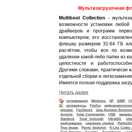
Мультизагрузочная фл
Multiboot Collection
- мультиза
возможности установки любой
драйверов и программ перво
компьютером, его восстановле
флешку размером 32-64 ГБ ил
расчётом, чтобы все по возм
удалении какой-либо папки из к
целостности и работоспособн
Другими словами, практически 
отдельной сборки и легкозамен
Имеется полная поддержка загру
Читать далее
оптимизация
,
Windows
,
XP
,
AIMP
,
CC
32
,
антивирусы
,
Firefox
,
дефрагментато
winamp
,
FastStone
,
Java Runtime Environ
Acronis
,
Total Commander
,
USB
,
медиап
Stardock
,
Total Uninstall
,
UltraISO
,
об
информация
,
удаление следов
,
PerfectDi
True Image
,
Punto Switcher
,
K-Lite Codec
Disk Director
,
Scanitto
,
TeamViewer
,
уда