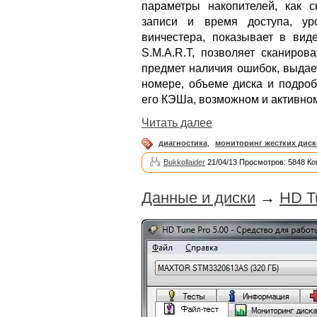
параметры накопителей, как с
записи и время доступа, уро
винчестера, показывает в ви
S.M.A.R.T, позволяет сканиров
предмет наличия ошибок, выдае
номере, объеме диска и подроб
его КЭШа, возможном и активном 
Читать далее
диагностика
,
мониторинг жестких дис
Bukkollaider
21/04/13 Просмотров: 5848 Ко
Данные и диски
→
HD T