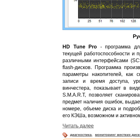
Ру
HD Tune Pro
- программа для
текущей работоспособности и п
различными интерфейсами (SCSI
flash-дисков. Программа произ
параметры накопителей, как с
записи и время доступа, уро
винчестера, показывает в ви
S.M.A.R.T, позволяет сканиров
предмет наличия ошибок, выдае
номере, объеме диска и подроб
его КЭШа, возможном и активном 
Читать далее
диагностика
,
мониторинг жестких дис