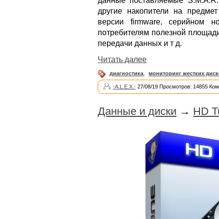
данные поставляемые S.M.A.R.T
другие накопители на предме
версии firmware, серийном 
потребителям полезной площади
передачи данных и т д.
Читать далее
диагностика
,
мониторинг жестких дис
-A.L.E.X.-
27/08/19 Просмотров: 14855 Ком
Данные и диски
→
HD T