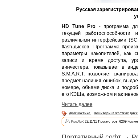
Русская зарегистрирова
у
HD Tune Pro
- программа дл
текущей работоспособности 
различными интерфейсами (SCSI
flash-дисков. Программа произ
параметры накопителей, как с
записи и время доступа, уро
винчестера, показывает в ви
S.M.A.R.T, позволяет сканиров
предмет наличия ошибок, выдае
номере, объеме диска и подроб
его КЭШа, возможном и активном 
Читать далее
диагностика
,
мониторинг жестких дис
KpoJIuK
22/11/11 Просмотров: 6209 Комме
Портативный софт
→
Po