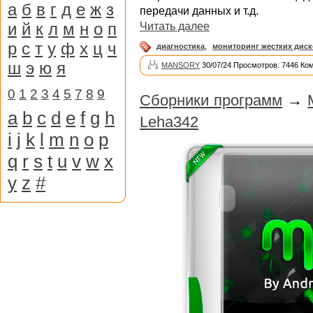
а
б
в
г
д
е
ж
з
передачи данных и т.д.
и
й
к
л
м
н
о
п
Читать далее
р
с
т
у
ф
х
ц
ч
диагностика
,
мониторинг жестких дис
ш
э
ю
я
MANSORY
30/07/24 Просмотров: 7446 Ко
0
1
2
3
4
5
7
8
9
Сборники программ
→
a
b
c
d
e
f
g
h
Leha342
i
j
k
l
m
n
o
p
q
r
s
t
u
v
w
x
y
z
#