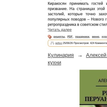
Киракосян принимать гостей
призвание. На страницах этой 
застолий, которые точно зах
популярных поводов – Нового г
ретропраздника в советском стил
Читать далее
рецепты
,
PDF
,
праздники
,
меню
,
кух
gefexi
25/06/26 Просмотров: 424 Коммента
Кулинария
→
Алексей
кухни