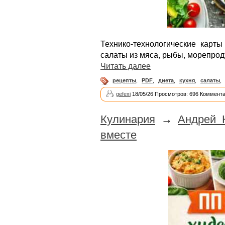
Технико-технологические карт
салаты из мяса, рыбы, морепрод
Читать далее
рецепты
,
PDF
,
диета
,
кухня
,
салаты
,
gefexi
18/05/26 Просмотров: 696 Коммента
Кулинария
→
Андрей 
вместе