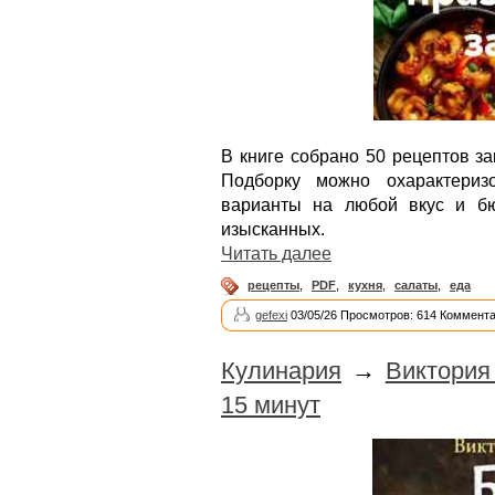
В книге собрано 50 рецептов за
Подборку можно охарактериз
варианты на любой вкус и б
изысканных.
Читать далее
рецепты
,
PDF
,
кухня
,
салаты
,
еда
gefexi
03/05/26 Просмотров: 614 Коммента
Кулинария
→
Виктория
15 минут