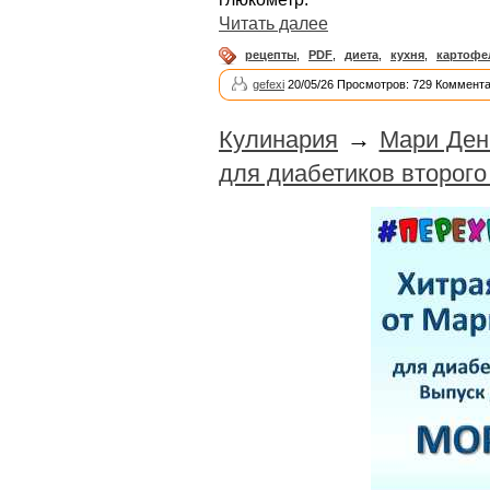
Читать далее
рецепты
,
PDF
,
диета
,
кухня
,
картофе
gefexi
20/05/26 Просмотров: 729 Коммента
Кулинария
→
Мари Ден
для диабетиков второго