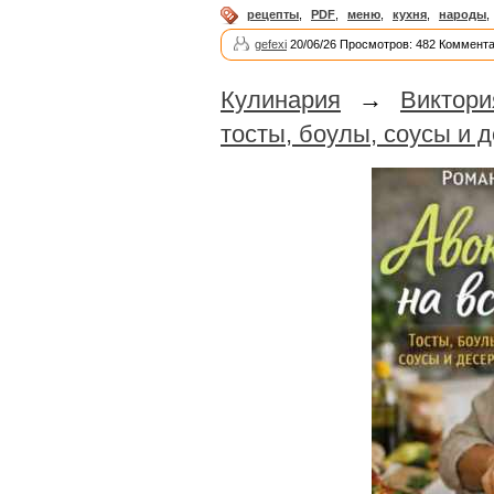
рецепты
,
PDF
,
меню
,
кухня
,
народы
,
gefexi
20/06/26 Просмотров: 482 Коммента
Кулинария
→
Виктор
тосты, боулы, соусы и 