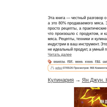
Эта книга — честный разговор о
а это 80% продаваемого мяса. 
просто рецепты, а практические
что произошло с продуктом, и к
мяса. Рецепты, техники и кули
индустрии в ваш инструмент. Эт
не идеальный продукт, а умный п
Читать далее
рецепты
,
PDF
,
меню
,
кухня
,
FB2
,
са
gefexi
07/05/26 Просмотров: 866 Коммента
Кулинария
→
Ян Джун. 