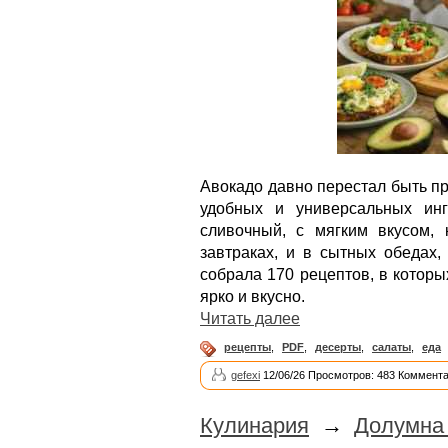
Авокадо давно перестал быть п
удобных и универсальных ин
сливочный, с мягким вкусом,
завтраках, и в сытных обедах,
собрала 170 рецептов, в которы
ярко и вкусно.
Читать далее
рецепты
,
PDF
,
десерты
,
салаты
,
еда
gefexi
12/06/26 Просмотров: 483 Коммента
Кулинария
→
Долумна