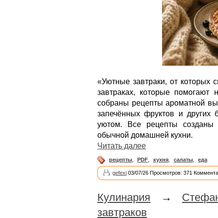
«Уютные завтраки, от которых 
завтраках, которые помогают 
собраны рецепты ароматной вып
запечённых фруктов и других 
уютом. Все рецепты созданы 
обычной домашней кухни.
Читать далее
рецепты
,
PDF
,
кухня
,
салаты
,
еда
gefexi
03/07/26 Просмотров: 371 Коммента
Кулинария
→
Стефа
завтраков