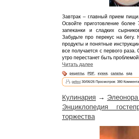
Завтрак – главный прием пищи
Освойте приготовление более 
запеканки и сладких сырник
Забудьте про перекус на бегу.
продукты и понятные инструкци
все получается с первого раза.
утро перестанет быть проблемой
Читать далее
рецепты
,
PDF
,
кухня
,
салаты
,
еда
gefexi
30/06/26 Просмотров: 380 Коммента
Кулинария
→
Элеонора 
Энциклопедия госте
торжества