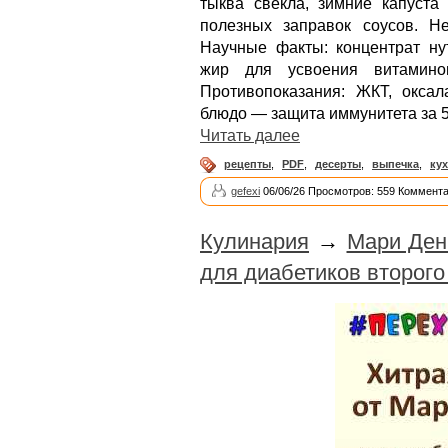
тыква свекла, зимние капуста
полезных заправок соусов. Н
Научные факты: концентрат нут
жир для усвоения витамино
Противопоказания: ЖКТ, оксал
блюдо — защита иммунитета за 5
Читать далее
рецепты
,
PDF
,
десерты
,
выпечка
,
ку
gefexi
06/06/26 Просмотров: 559 Коммента
Кулинария
→
Мари Ден
для диабетиков второго