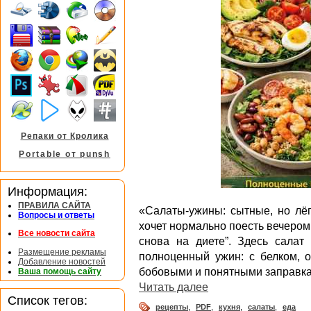
Репаки от Кролика
Portable от punsh
Информация:
ПРАВИЛА САЙТА
«Салаты-ужины: сытные, но лёг
Вопросы и ответы
хочет нормально поесть вечером
Все новости сайта
снова на диете”. Здесь салат
Размещение рекламы
полноценный ужин: с белком, 
Добавление новостей
бобовыми и понятными заправк
Ваша помощь сайту
Читать далее
Список тегов:
рецепты
,
PDF
,
кухня
,
салаты
,
еда