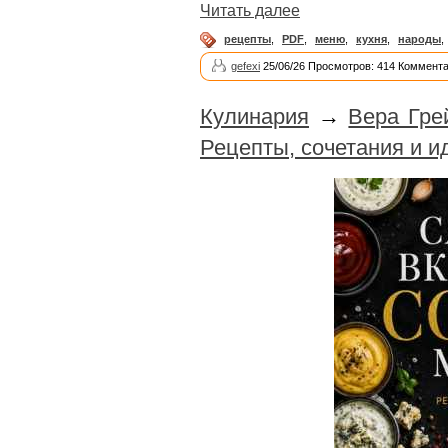
Читать далее
рецепты
,
PDF
,
меню
,
кухня
,
народы
,
gefexi
25/06/26 Просмотров: 414 Коммента
Кулинария
→
Вера Гре
Рецепты, сочетания и и