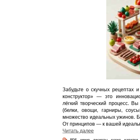
Забудьте о скучных рецептах и
конструктор» — это инноваци
лёгкий творческий процесс. Вы
(белки, овощи, гарниры, соусы
множество идеальных ужинов. Бы
От принципов — к вашей идеальн
Читать далее
PDF
,
меню
,
десерты
,
кухня
,
напитки
,