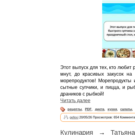
Этот выпуск для тех, кто любит р
мнут, до красивых закусок на
морепродуктов! Морепродукты и
сытные супчики, и пицца, и ры
драников с рыбкой!
Читать далее
рецепты
,
PDF
,
диета
,
кухня
,
салаты
,
gefexi
20/05/26 Просмотров: 654 Коммента
Кулинария
→
Татьян