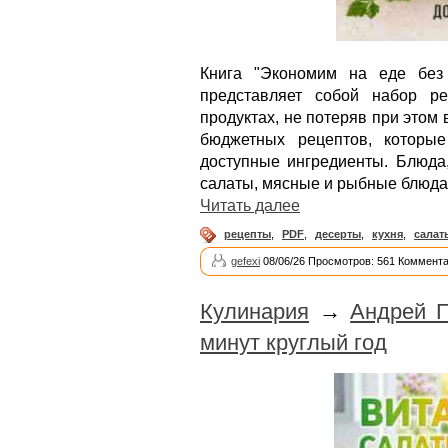
Книга "Экономим на еде без
представляет собой набор ре
продуктах, не потеряв при этом 
бюджетных рецептов, которы
доступные ингредиенты. Блюда,
салаты, мясные и рыбные блюда,
Читать далее
рецепты
,
PDF
,
десерты
,
кухня
,
салат
gefexi
08/06/26 Просмотров: 561 Коммента
Кулинария
→
Андрей П
минут круглый год