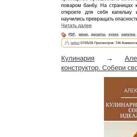
поваром банбу. На страницах 
откроете для себя капельку 
научились превращать опасность 
Читать далее
PDF
,
меню
,
десерты
,
кухня
,
напитки
,
gefexi
07/05/26 Просмотров: 746 Коммента
Кулинария
→
Ал
конструктор. Собери св