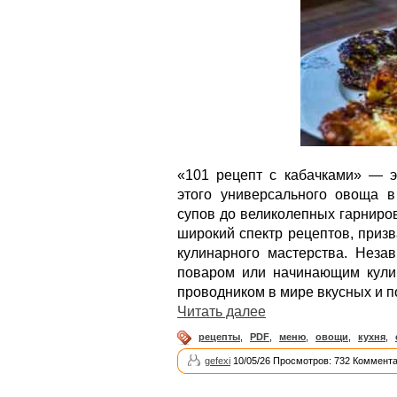
«101 рецепт с кабачками» — 
этого универсального овоща в
супов до великолепных гарниро
широкий спектр рецептов, приз
кулинарного мастерства. Неза
поваром или начинающим кули
проводником в мире вкусных и п
Читать далее
рецепты
,
PDF
,
меню
,
овощи
,
кухня
,
gefexi
10/05/26 Просмотров: 732 Коммента