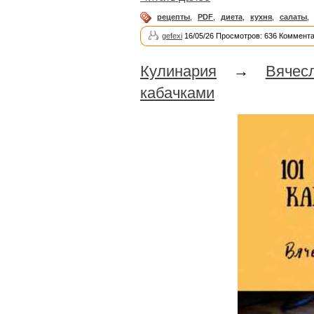
рецепты
,
PDF
,
диета
,
кухня
,
салаты
,
gefexi
16/05/26 Просмотров: 636 Коммента
Кулинария
→
Вячес
кабачками