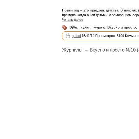
Новый год – это праздник детства. В поисках
времена, когда были детьми, с замиранием сер
Читать далее
DjVu
,
кухня
,
журнал Вкусно и просто
,
gefexi
15/11/14 Просмотров: 5199 Коммент
Журналы
→
Вкусно и просто №10 (