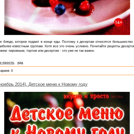
е блюдо, которое подают в конце еды. Поэтому к десертам относятся большинство
наиболее известным группам. Хотя все это очень условно. Почитайте рецепты десертов
овем: пирожным, тортом или десертом - это уже не так важно.
и просто
,
еда
ариев: 0
ноябрь 2014). Детское меню к Новому году