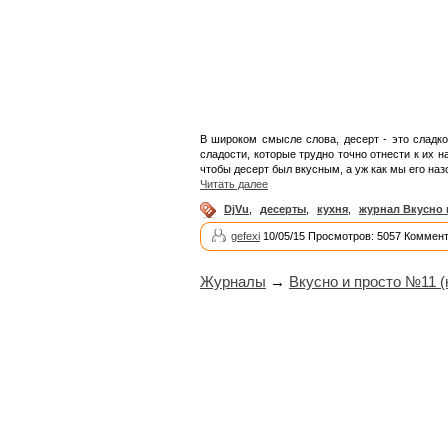
В широком смысле слова, десерт - это сладко
сладости, которые трудно точно отнести к их 
чтобы десерт был вкусным, а уж как мы его наз
Читать далее
DjVu
,
десерты
,
кухня
,
журнал Вкусно 
gefexi
10/05/15 Просмотров: 5057 Коммент
Журналы
→
Вкусно и просто №11 (