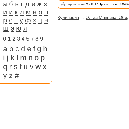
а
б
в
г
д
е
ж
з
deposit_rumit
25/11/17 Просмотров: 5509 К
и
й
к
л
м
н
о
п
Кулинария
→
Ольга Маврина. Обед
р
с
т
у
ф
х
ц
ч
ш
э
ю
я
0
1
2
3
4
5
7
8
9
a
b
c
d
e
f
g
h
i
j
k
l
m
n
o
p
q
r
s
t
u
v
w
x
y
z
#