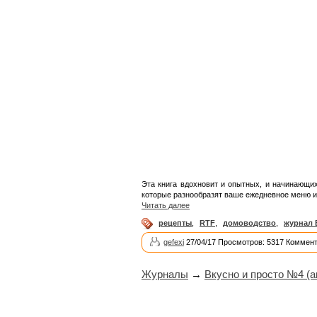
Эта книга вдохновит и опытных, и начинающих
которые разнообразят ваше ежедневное меню и
Читать далее
рецепты
,
RTF
,
домоводство
,
журнал 
gefexi
27/04/17 Просмотров: 5317 Коммент
Журналы
→
Вкусно и просто №4 (а