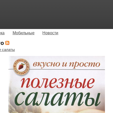
ека
Мобильные
Новости
то
е салаты