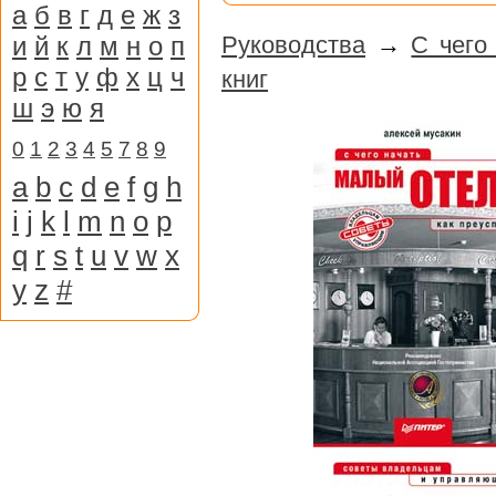
а
б
в
г
д
е
ж
з
и
й
к
л
м
н
о
п
Руководства
→
С чего
р
с
т
у
ф
х
ц
ч
книг
ш
э
ю
я
0
1
2
3
4
5
7
8
9
a
b
c
d
e
f
g
h
i
j
k
l
m
n
o
p
q
r
s
t
u
v
w
x
y
z
#