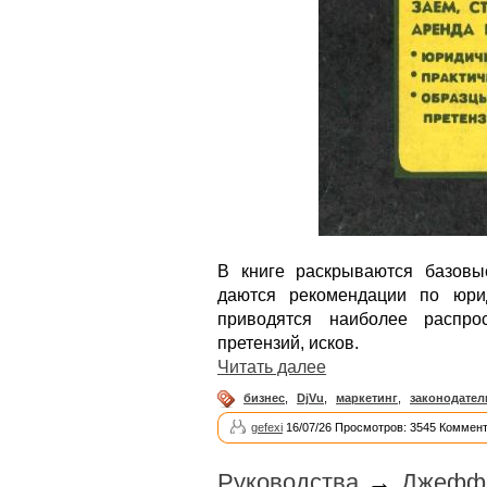
В книге раскрываются базовы
даются рекомендации по юри
приводятся наиболее распро
претензий, исков.
Читать далее
бизнес
,
DjVu
,
маркетинг
,
законодател
gefexi
16/07/26 Просмотров: 3545 Коммент
Руководства
→
Джеффр