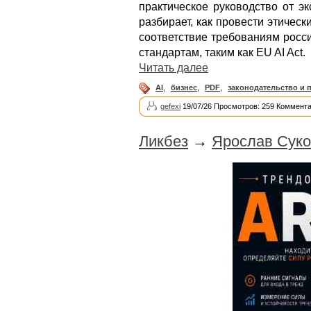
практическое руководство от эк
разбирает, как провести этическ
соответствие требованиям росс
стандартам, таким как EU AI Act.
Читать далее
AI
,
бизнес
,
PDF
,
законодательство и 
gefexi
19/07/26 Просмотров: 259 Коммента
Ликбез
→
Ярослав Суко