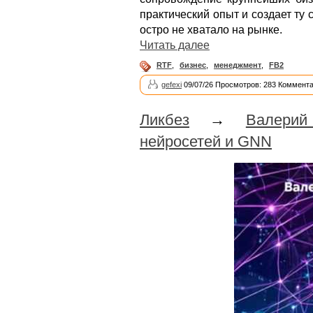
практический опыт и создает ту 
остро не хватало на рынке.
Читать далее
RTF
,
бизнес
,
менеджмент
,
FB2
gefexi
09/07/26 Просмотров: 283 Коммента
Ликбез
→
Валери
нейросетей и GNN