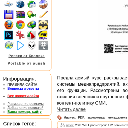
Репаки от Кролика
Portable от punsh
Предлагаемый курс раскрывае
Информация:
системы медиапредприятий, а
ПРАВИЛА САЙТА
Вопросы и ответы
его функции. Рассмотрены в
Все новости сайта
влияния внешних и внутренних 
контент-политику СМИ.
Размещение рекламы
Добавление новостей
Читать далее
Ваша помощь сайту
бизнес
,
PDF
,
экономика
,
менеджмент
Список тегов:
gefexi
23/07/26 Просмотров: 172 Коммента