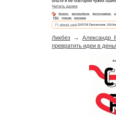
опыте и не повторяй чужих ошиб
Читать далее
бизнес
,
автомобили
,
фотографии
,
ц
FB2
,
туризм
,
реклама
deposit_rumit
22/07/26 Просмотров: 319 Ко
Ликбез
→
Александр 
превратить идеи в день