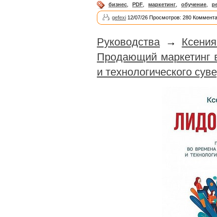
бизнес
,
PDF
,
маркетинг
,
обучение
,
р
gefexi
12/07/26 Просмотров: 280 Коммента
Руководства
→
Ксения
Продающий маркетинг в
и технологического сув