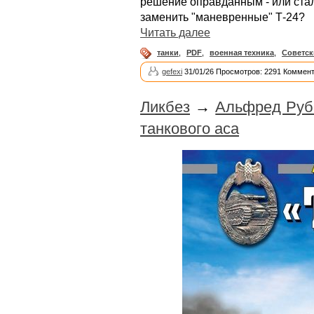
решение оправданным - или ста
заменить "маневренные" Т-24?
Читать далее
танки
,
PDF
,
военная техника
,
Советск
gefexi
31/01/26 Просмотров: 2291 Коммент
Ликбез
→
Альфред Рубб
танкового аса