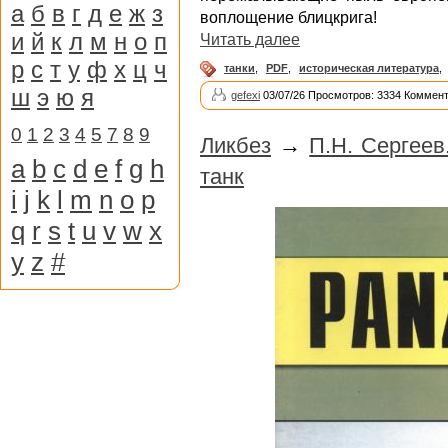
а
б
в
г
д
е
ж
з
воплощение блицкрига!
и
й
к
л
м
н
о
п
Читать далее
р
с
т
у
ф
х
ц
ч
танки
,
PDF
,
историческая литература
,
ш
э
ю
я
gefexi
03/07/26 Просмотров: 3334 Коммент
0
1
2
3
4
5
7
8
9
Ликбез
→
П.Н. Сергеев
a
b
c
d
e
f
g
h
танк
i
j
k
l
m
n
o
p
q
r
s
t
u
v
w
x
y
z
#