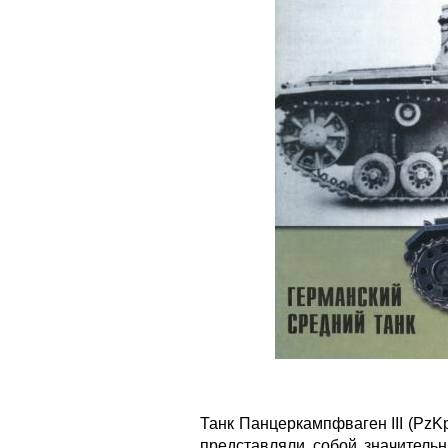
Танк Панцеркампфваген III (PzKpf
представляли собой значительн