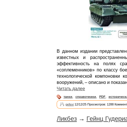
В данном издании представлен
известных и распространен
эффективность на полях ср
«соплеменников» по классу бо
технологической компоновки к
вооружений, – описано и показан
Читать далее
танки
,
справочники
,
PDF
,
историческ
gefexi
12/12/25 Просмотров: 1288 Коммент
Ликбез
→
Гейнц Гудериа