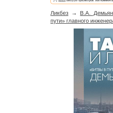
gefexi
06/01/26 Просмотров: 958 Коммента
Ликбез
→
В.А. Демьян
пути» главного инжене