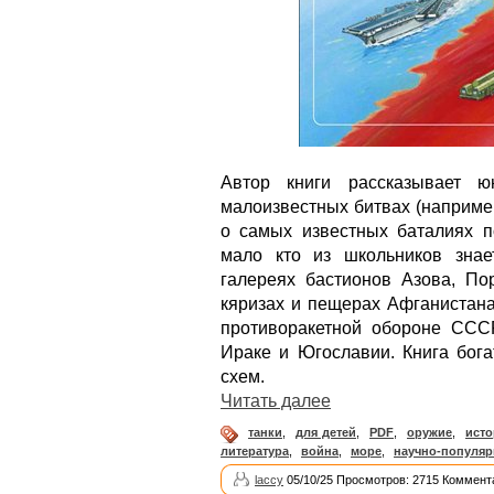
Автор книги рассказывает 
малоизвестных битвах (наприме
о самых известных баталиях по
мало кто из школьников знае
галереях бастионов Азова, По
кяризах и пещерах Афганистана
противоракетной обороне ССС
Ираке и Югославии. Книга бог
схем.
Читать далее
танки
,
для детей
,
PDF
,
оружие
,
исто
литература
,
война
,
море
,
научно-популя
laccy
05/10/25 Просмотров: 2715 Коммент