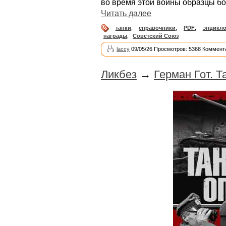
во время этой войны образцы бо
Читать далее
танки
,
справочники
,
PDF
,
энцикл
награды
,
Советский Союз
laccy
09/05/26 Просмотров: 5368 Коммент
Ликбез
→
Герман Гот. 