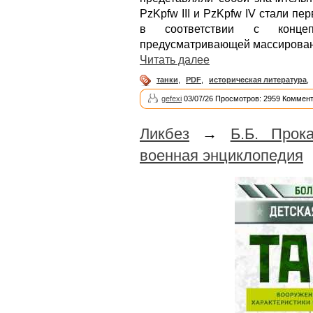
PzKpfw III и PzKpfw IV стали 
в соответствии с концеп
предусматривающей массирован
Читать далее
танки
,
PDF
,
историческая литература
,
gefexi
03/07/26 Просмотров: 2959 Коммент
Ликбез
→
Б.Б. Прок
военная энциклопедия