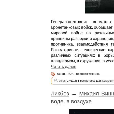
Генерал-полковник вермахта
бронетанковых войск, обобщает
мировой войне на различных
принципы разведки и охранения
противника, взаимодействия т
Рассматривает технические ха
различных ситуациях: в борь
плацдармом, в окружении, в усло
Читать далее
танки
,
PDF
,
военная техника
gefexi
27/11/25 Просмотров: 1128 Коммент
Ликбез
→
Михаил Винн
воде, в воздухе