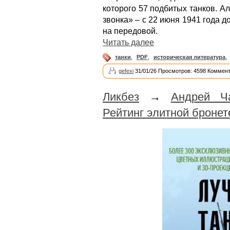
которого 57 подбитых танков. А
звонка» – с 22 июня 1941 года д
на передовой.
Читать далее
танки
,
PDF
,
историческая литература
,
gefexi
31/01/26 Просмотров: 4598 Коммент
Ликбез
→
Андрей Ча
Рейтинг элитной бронет