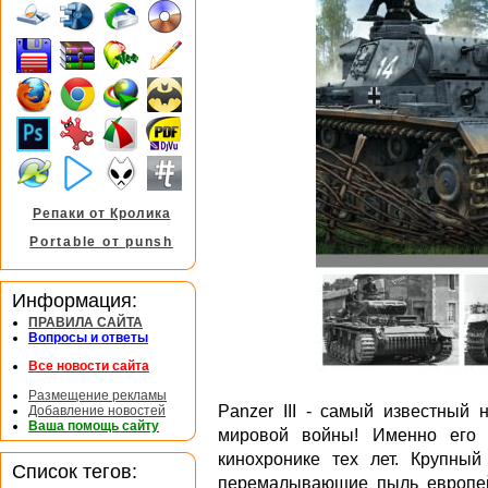
Репаки от Кролика
Portable от punsh
Информация:
ПРАВИЛА САЙТА
Вопросы и ответы
Все новости сайта
Размещение рекламы
Panzer III - самый известный 
Добавление новостей
Ваша помощь сайту
мировой войны! Именно его 
кинохронике тех лет. Крупны
Список тегов:
перемалывающие пыль европейс