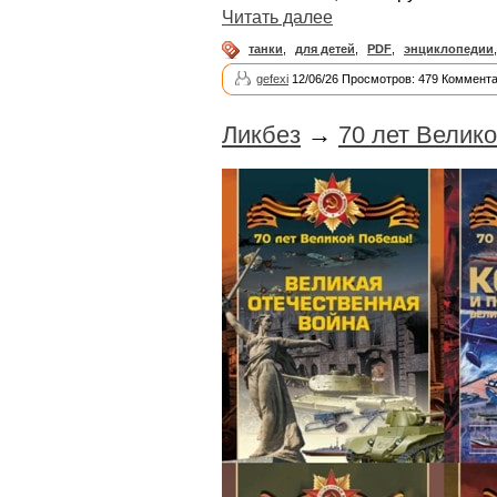
Читать далее
танки
,
для детей
,
PDF
,
энциклопедии
gefexi
12/06/26 Просмотров: 479 Коммента
Ликбез
→
70 лет Велик