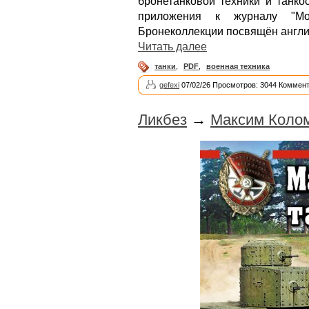
бронетанковой техники и танко
приложения к журналу "Моде
Бронеколлекции посвящён англи
Читать далее
танки
,
PDF
,
военная техника
gefexi
07/02/26 Просмотров: 3044 Коммент
Ликбез
→
Максим Коло