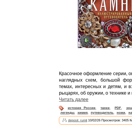
Красочное оформление серии, о
наглядных схем, большой фор
темах, интересных и детям, и 
рыцарях, об оружии, о технике и
Читать далее
история России
,
танки
,
PDF
,
эн
легенды
,
химия
,
путеводитель
,
ножи
,
н
deposit_rumit
10/02/26 Просмотров: 3405 