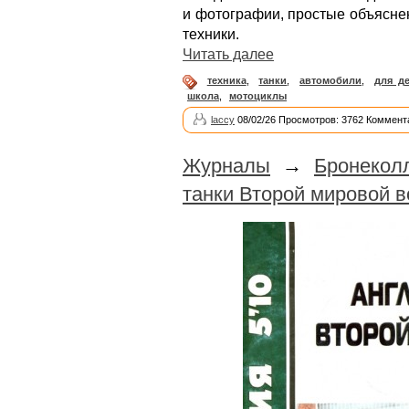
и фотографии, простые объясне
техники.
Читать далее
техника
,
танки
,
автомобили
,
для де
школа
,
мотоциклы
laccy
08/02/26 Просмотров: 3762 Коммент
Журналы
→
Бронекол
танки Второй мировой 