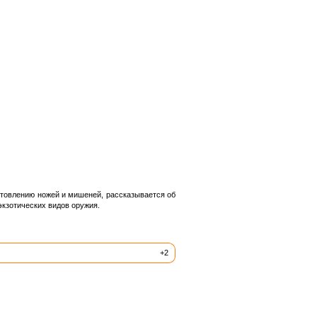
отовлению ножей и мишеней, рассказывается об
экзотических видов оружия.
+2