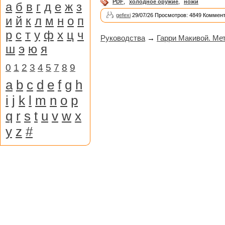
PDF
,
холодное оружие
,
ножи
а
б
в
г
д
е
ж
з
gefexi
29/07/26 Просмотров: 4849 Коммент
и
й
к
л
м
н
о
п
р
с
т
у
ф
х
ц
ч
Руководства
→
Гарри Макивой. Мет
ш
э
ю
я
0
1
2
3
4
5
7
8
9
a
b
c
d
e
f
g
h
i
j
k
l
m
n
o
p
q
r
s
t
u
v
w
x
y
z
#