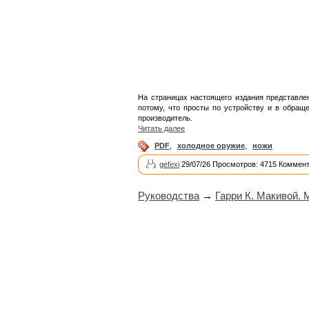
На страницах настоящего издания представле
потому, что просты по устройству и в обращ
производитель.
Читать далее
PDF
,
холодное оружие
,
ножи
gefexi
29/07/26 Просмотров: 4715 Коммент
Руководства
→
Гарри К. Макивой. 