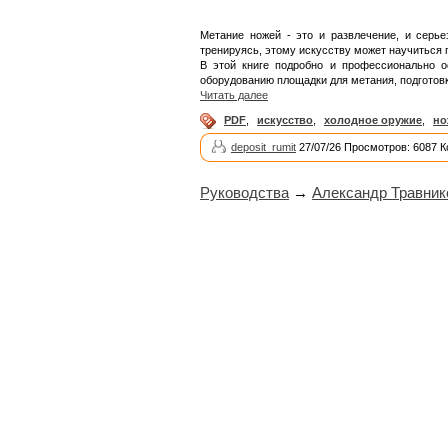
Метание ножей - это и развлечение, и серье
тренируясь, этому искусству может научиться 
В этой книге подробно и профессионально о
оборудованию площадки для метания, подготовк
Читать далее
PDF
,
искусство
,
холодное оружие
,
но
deposit_rumit
27/07/26 Просмотров: 6087 
Руководства
→
Александр Травник