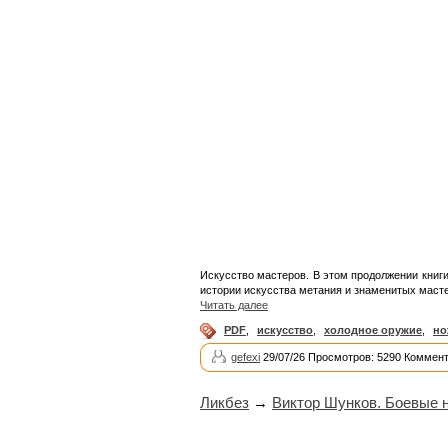
Искусство мастеров. В этом продолжении книг
истории искусства метания и знаменитых масте
Читать далее
PDF
,
искусство
,
холодное оружие
,
но
gefexi
29/07/26 Просмотров: 5290 Коммент
Ликбез
→
Виктор Шунков. Боевые 