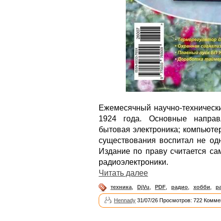
Ежемесячный научно-технически
1924 года. Основные направл
бытовая электроника; компьюте
существования воспитал не од
Издание по праву считается с
радиоэлектроники.
Читать далее
техника
,
DjVu
,
PDF
,
радио
,
хобби
,
р
Hennady
31/07/26 Просмотров: 722 Комме