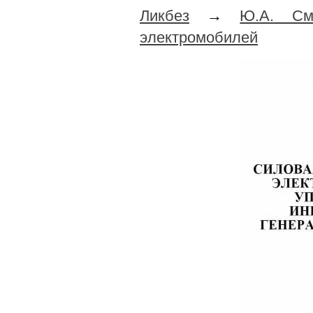
Ликбез
→
Ю.А. См
электромобилей