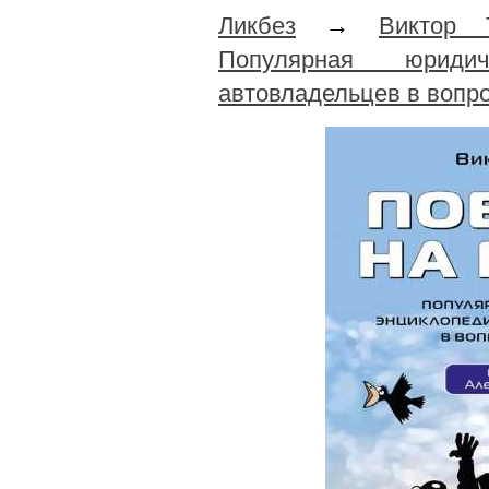
Ликбез
→
Виктор 
Популярная юриди
автовладельцев в вопро