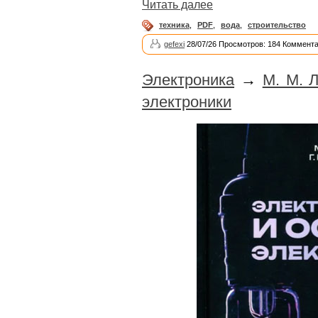
Читать далее
техника
,
PDF
,
вода
,
строительство
gefexi
28/07/26 Просмотров: 184 Коммента
Электроника
→
М. М. 
электроники