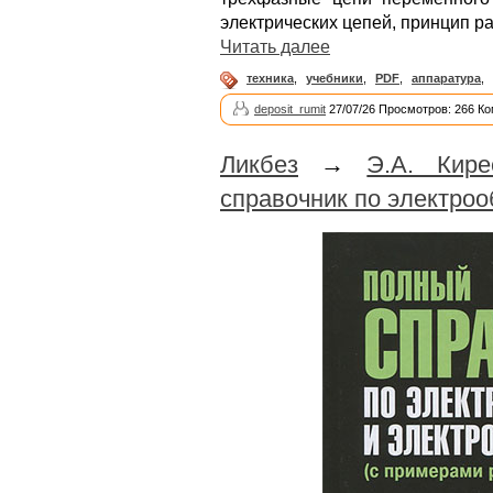
электрических цепей, принцип р
Читать далее
техника
,
учебники
,
PDF
,
аппаратура
,
deposit_rumit
27/07/26 Просмотров: 266 Ко
Ликбез
→
Э.А. Кир
справочник по электро