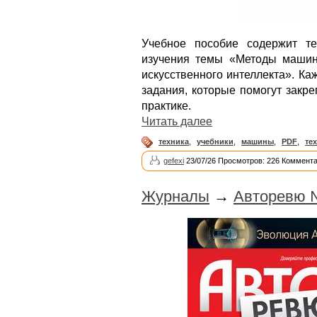
Учебное пособие содержит те
изучения темы «Методы машин
искусственного интеллекта». К
задания, которые помогут закр
практике.
Читать далее
техника
,
учебники
,
машины
,
PDF
,
те
gefexi
23/07/26 Просмотров: 226 Коммента
Журналы
→
Авторевю №