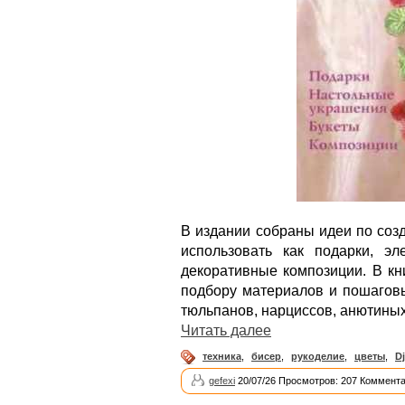
В издании собраны идеи по соз
использовать как подарки, э
декоративные композиции. В кн
подбору материалов и пошаговы
тюльпанов, нарциссов, анютиных 
Читать далее
техника
,
бисер
,
рукоделие
,
цветы
,
D
gefexi
20/07/26 Просмотров: 207 Коммента