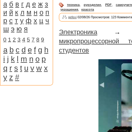
а
б
в
г
д
е
ж
з
техника
,
рукоделие
,
PDF
,
самоучит
украшения
,
красота
и
й
к
л
м
н
о
п
gefexi
02/08/26 Просмотров: 123 Коммента
р
с
т
у
ф
х
ц
ч
ш
э
ю
я
Электроника
0
1
2
3
4
5
7
8
9
микропроцессорной
a
b
c
d
e
f
g
h
студентов
i
j
k
l
m
n
o
p
q
r
s
t
u
v
w
x
y
z
#