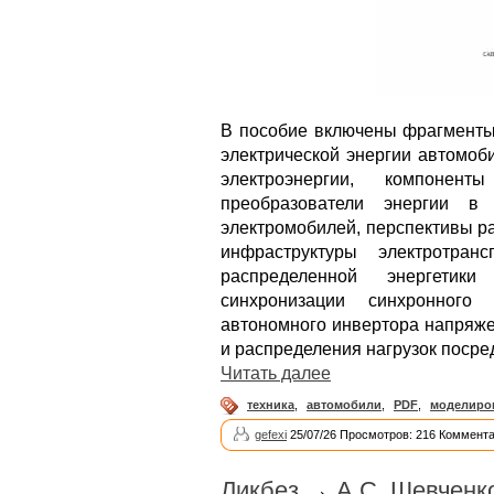
В пособие включены фрагменты
электрической энергии автомоб
электроэнергии, компонент
преобразователи энергии в 
электромобилей, перспективы р
инфраструктуры электротран
распределенной энергетик
синхронизации синхронного
автономного инвертора напряже
и распределения нагрузок поср
Читать далее
техника
,
автомобили
,
PDF
,
моделиро
gefexi
25/07/26 Просмотров: 216 Коммента
Ликбез
→
А.С. Шевченк