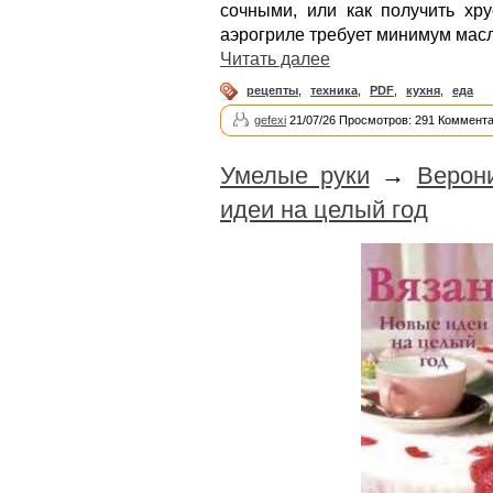
сочными, или как получить хру
аэрогриле требует минимум масл
Читать далее
рецепты
,
техника
,
PDF
,
кухня
,
еда
gefexi
21/07/26 Просмотров: 291 Коммента
Умелые руки
→
Верон
идеи на целый год