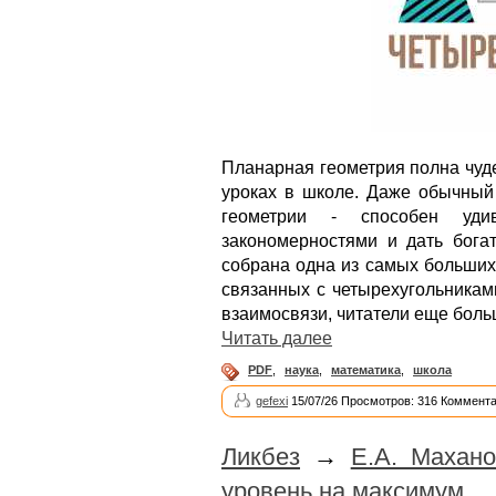
Планарная геометрия полна чуде
уроках в школе. Даже обычный 
геометрии - способен уд
закономерностями и дать бога
собрана одна из самых больших
связанных с четырехугольника
взаимосвязи, читатели еще бол
Читать далее
PDF
,
наука
,
математика
,
школа
gefexi
15/07/26 Просмотров: 316 Коммента
Ликбез
→
Е.А. Махано
уровень на максимум