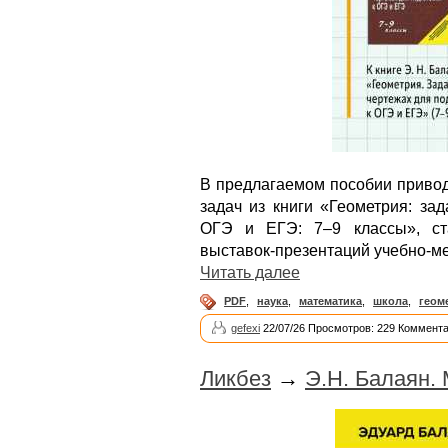
В предлагаемом пособии привод
задач из книги «Геометрия: за
ОГЭ и ЕГЭ: 7–9 классы», ст
выставок-презентаций учебно-ме
Читать далее
PDF
,
наука
,
математика
,
школа
,
геом
gefexi
22/07/26 Просмотров: 229 Коммента
Ликбез
→
Э.Н. Балаян.