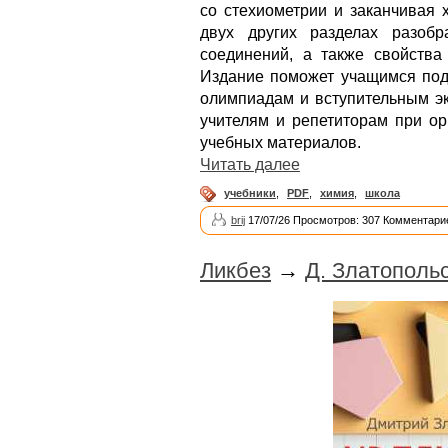
со стехиометрии и заканчивая 
двух других разделах разоб
соединений, а также свойства
Издание поможет учащимся подг
олимпиадам и вступительным эк
учителям и репетиторам при ор
учеб­ных материалов.
Читать далее
учебники
,
PDF
,
химия
,
школа
brij
17/07/26 Просмотров: 307 Комментарие
Ликбез
→
Д. Златополь