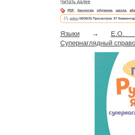
Читать далее
PDF
,
биология
,
обучение
,
школа
,
аб
gefexi
08/08/26 Просмотров: 87 Комментар
Языки
→
Е.О. 
Супернаглядный справо