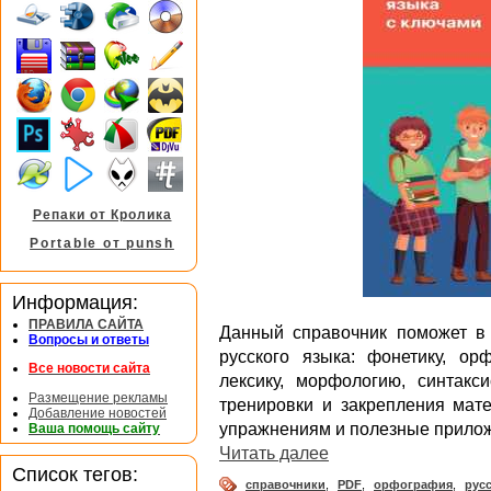
Репаки от Кролика
Portable от punsh
Информация:
ПРАВИЛА САЙТА
Данный справочник поможет в 
Вопросы и ответы
русского языка: фонетику, ор
Все новости сайта
лексику, морфологию, синтак
Размещение рекламы
тренировки и закрепления мате
Добавление новостей
упражнениям и полезные прило
Ваша помощь сайту
Читать далее
Список тегов:
справочники
,
PDF
,
орфография
,
рус