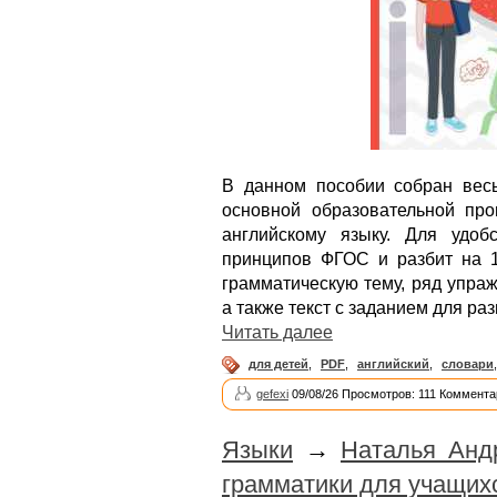
В данном пособии собран весь
основной образовательной пр
английскому языку. Для удоб
принципов ФГОС и разбит на 1
грамматическую тему, ряд упраж
а также текст с заданием для ра
Читать далее
для детей
,
PDF
,
английский
,
словари
gefexi
09/08/26 Просмотров: 111 Коммента
Языки
→
Наталья Анд
грамматики для учащих