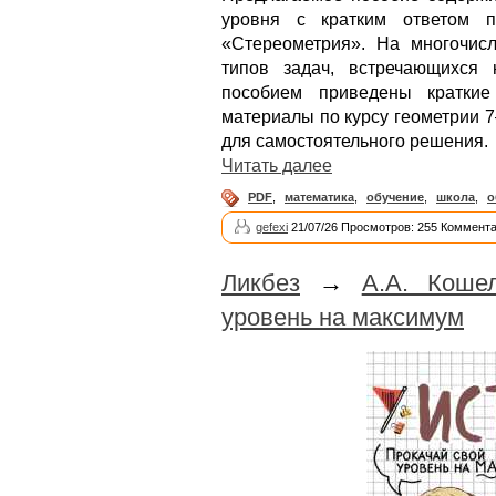
уровня с кратким ответом п
«Стереометрия». На многочис
типов задач, встречающихся 
пособием приведены краткие
материалы по курсу геометрии 7
для самостоятельного решения.
Читать далее
PDF
,
математика
,
обучение
,
школа
,
о
gefexi
21/07/26 Просмотров: 255 Коммента
Ликбез
→
А.А. Коше
уровень на максимум