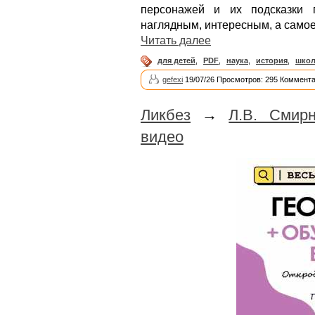
персонажей и их подсказки 
наглядным, интересным, а само
Читать далее
для детей
,
PDF
,
наука
,
история
,
школ
gefexi
19/07/26 Просмотров: 295 Коммента
Ликбез
→
Л.В. Смир
видео