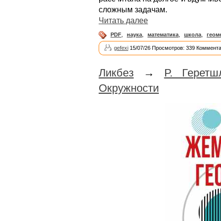
сложным задачам.
Читать далее
PDF
,
наука
,
математика
,
школа
,
геом
gefexi
15/07/26 Просмотров: 339 Коммента
Ликбез
→
Р. Геретш
Окружности