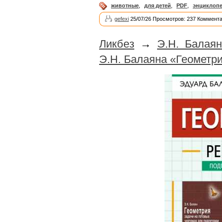
животные
,
для детей
,
PDF
,
энциклоп
gefexi
25/07/26 Просмотров: 237 Коммента
Ликбез
→
Э.Н. Балаян
Э.Н. Балаяна «Геометр