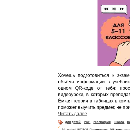
Хочешь подготовиться к экзам
объёма информации в учебник
одном QR-коде от тебя: прос
видеоуроки, в которых препода
Ёмкая теория в таблицах в ком
поможет выучить предмет, не пр
Читать далее
для детей
,
PDF
,
география
,
школа
,
н
gefexi
18/07/26 Просмотров: 268 Коммента