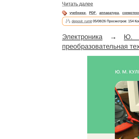
Читать далее
учебники
,
PDF
,
аппаратура
,
схемотех
deposit_rumit
05/08/26 Просмотров: 154 Ко
Электроника
→
Ю. 
преобразовательная те