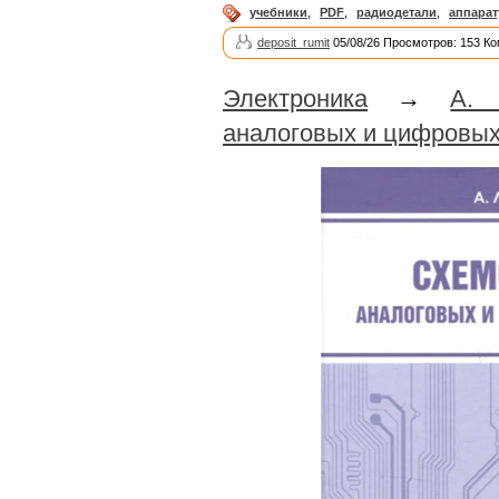
учебники
,
PDF
,
радиодетали
,
аппарат
deposit_rumit
05/08/26 Просмотров: 153 Ко
Электроника
→
А. 
аналоговых и цифровых