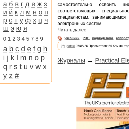
а
б
в
г
д
е
ж
з
самостоятельно освоить ци
и
й
к
л
м
н
о
п
соответствующих специаль
специалистам, занимающимся
р
с
т
у
ф
х
ц
ч
электронных систем.
ш
э
ю
я
Читать далее
0
1
2
3
4
5
7
8
9
учебники
,
PDF
,
радиодетали
,
аппарат
gefexi
07/08/26 Просмотров: 56 Комментар
a
b
c
d
e
f
g
h
i
j
k
l
m
n
o
p
Журналы
→
Practical E
q
r
s
t
u
v
w
x
y
z
#