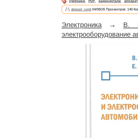
учебники
,
PDF
,
радиодетали
,
аппарат
deposit_rumit
04/08/26 Просмотров: 140 Ко
Электроника
→
В. 
электрооборудование а