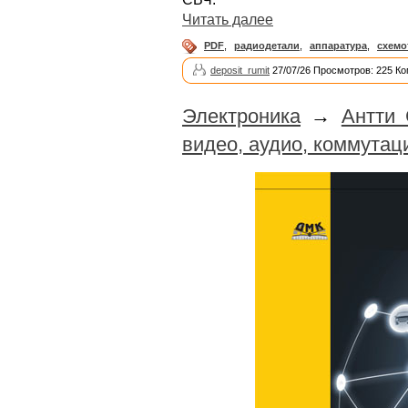
Читать далее
PDF
,
радиодетали
,
аппаратура
,
схемо
deposit_rumit
27/07/26 Просмотров: 225 Ко
Электроника
→
Антти 
видео, аудио, коммутац