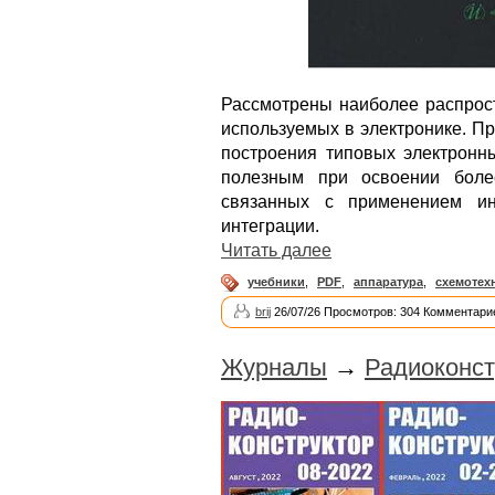
Рассмотрены наиболее распрос
используемых в электронике. П
построения типовых электронн
полезным при освоении более
связанных с применением ин
интеграции.
Читать далее
учебники
,
PDF
,
аппаратура
,
схемотех
brij
26/07/26 Просмотров: 304 Комментарие
Журналы
→
Радиоконст