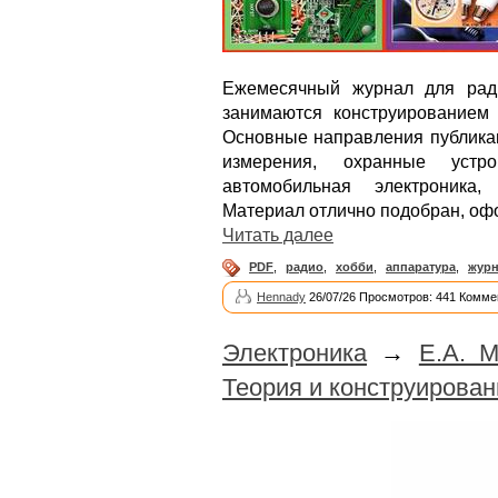
Ежемесячный журнал для рад
занимаются конструированием 
Основные направления публикац
измерения, охранные устро
автомобильная электроника,
Материал отлично подобран, офо
Читать далее
PDF
,
радио
,
хобби
,
аппаратура
,
журн
Hennady
26/07/26 Просмотров: 441 Комме
Электроника
→
Е.А. М
Теория и конструирован