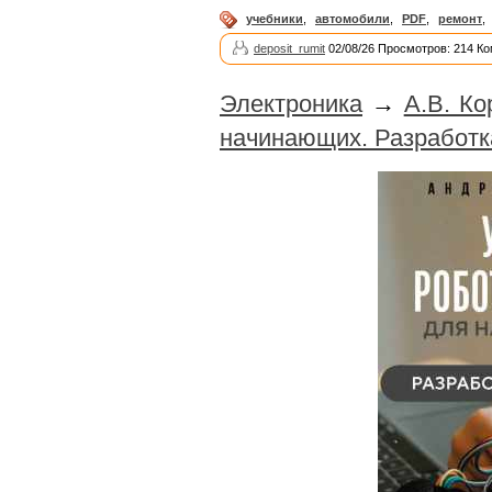
учебники
,
автомобили
,
PDF
,
ремонт
,
deposit_rumit
02/08/26 Просмотров: 214 Ко
Электроника
→
А.В. Ко
начинающих. Разработка