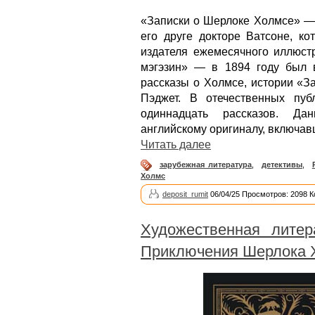
«Записки о Шерлоке Холмсе» — 
его друге докторе Ватсоне, 
издателя ежемесячного иллюст
мэгэзин» — в 1894 году был 
рассказы о Холмсе, истории «З
Пэджет. В отечественных пу
одиннадцать рассказов. Дан
английскому оригиналу, включа
Читать далее
зарубежная литература
,
детективы
,
Холмс
deposit_rumit
06/04/25 Просмотров: 2098 
Художественная литер
Приключения Шерлока 