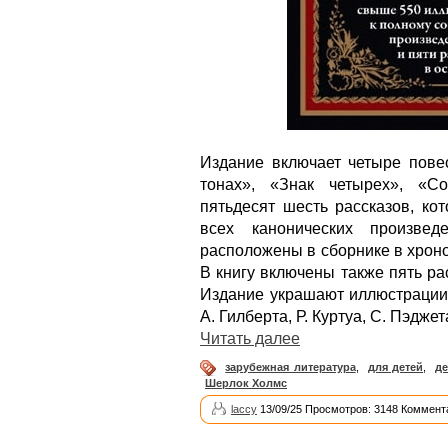
Издание включает четыре пове
тонах», «Знак четырех», «С
пятьдесят шесть рассказов, ко
всех канонических произве
расположены в сборнике в хроно
В книгу включены также пять ра
Издание украшают иллюстрации 
А. Гилберта, Р. Куртуа, С. Пэдже
Читать далее
зарубежная литература
,
для детей
,
д
Шерлок Холмс
laccy
13/09/25 Просмотров: 3148 Коммент