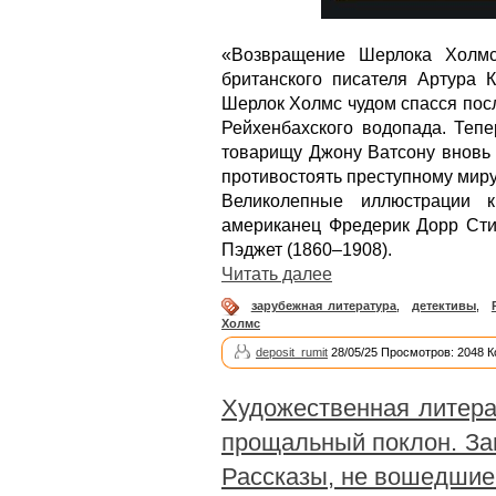
«Возвращение Шерлока Холмс
британского писателя Артура 
Шерлок Холмс чудом спасся пос
Рейхенбахского водопада. Теп
товарищу Джону Ватсону вновь 
противостоять преступному миру
Великолепные иллюстрации к
американец Фредерик Дорр Сти
Пэджет (1860–1908).
Читать далее
зарубежная литература
,
детективы
,
Холмс
deposit_rumit
28/05/25 Просмотров: 2048 
Художественная литера
прощальный поклон. За
Рассказы, не вошедшие