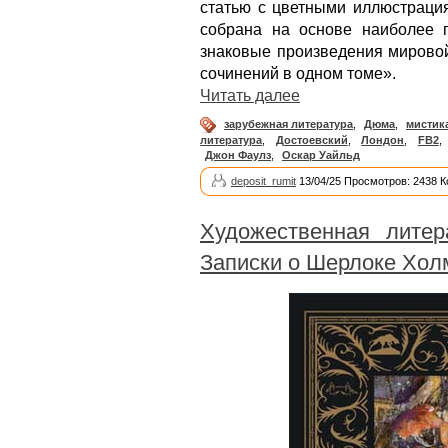
статью с цветными иллюстрация
собрана на основе наиболее 
знаковые произведения мирово
сочинений в одном томе».
Читать далее
зарубежная литература
,
Дюма
,
мистик
литература
,
Достоевский
,
Лондон
,
FB2
,
Джон Фаулз
,
Оскар Уайльд
deposit_rumit
13/04/25 Просмотров: 2438 
Художественная литер
Записки о Шерлоке Хол