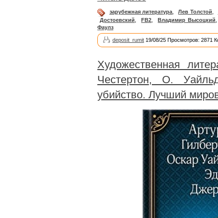
зарубежная литература
,
Лев Толстой
,
Достоевский
,
FB2
,
Владимир Высоцкий
Фаулз
deposit_rumit
19/08/25 Просмотров: 2871 
Художественная литер
Честертон, О. Уайл
убийство. Лучший миров