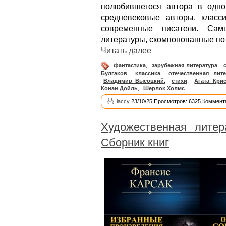
полюбившегося автора в одн
средневековые авторы, класс
современные писатели. Сам
литературы, скомпонованные по
Читать далее
фантастика
,
зарубежная литература
,
Булгаков
,
классика
,
отечественная лите
Владимир Высоцкий
,
стихи
,
Агата Кри
Конан Дойль
,
Шерлок Холмс
laccy
23/10/25 Просмотров: 6325 Коммент
Художественная литер
Сборник книг