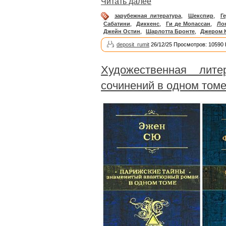
Читать далее
зарубежная литература
,
Шекспир
,
Г
Сабатини
,
Диккенс
,
Ги де Мопассан
,
Ло
Джейн Остин
,
Шарлотта Бронте
,
Джером 
deposit_rumit
26/12/25 Просмотров: 10590
Художественная лите
сочинений в одном томе