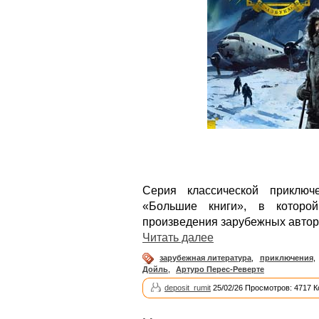
Серия классической приключ
«Большие книги», в которо
произведения зарубежных автор
Читать далее
зарубежная литература
,
приключения
,
Дойль
,
Артуро Перес-Реверте
deposit_rumit
25/02/26 Просмотров: 4717 