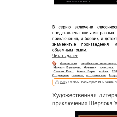
В серию включена классичес
представлена книгами разных 
приключения, и боевик, и детек
знаменитые произведения 
объемным томам.
Читать далее
фантастика
,
зарубежная литература
Михаил Булгаков
,
боевики
,
классика
,
Стивен Кинг
,
Жюль Верн
,
война
,
FB
Стругацкие
,
романы
,
исторические
,
Арту
laccy
17/09/25 Просмотров: 4955 Коммент
Художественная литера
приключения Шерлока 