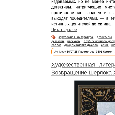
издаваемых, но не менее инте
детективы, интригующие мисти
противостояние злодеев и сы
выходят победителями, — в это
истинных ценителей детектива.
Читать далее
зарубежная литература
,
детективы
,
детектив
,
рассказы
,
Клуб семейного досу
Уоллес
,
Джером Клапка Джером
,
epub
,
Ше
laccy
30/07/25 Просмотров: 3501 Коммент
Художественная литер
Возвращение Шерлока 