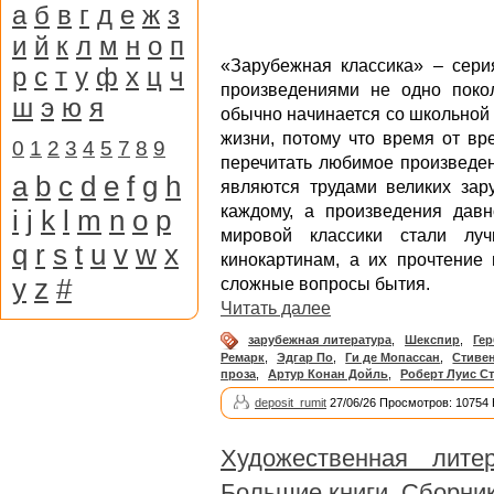
а
б
в
г
д
е
ж
з
и
й
к
л
м
н
о
п
«Зарубежная классика» – сери
р
с
т
у
ф
х
ц
ч
произведениями не одно покол
ш
э
ю
я
обычно начинается со школьной
жизни, потому что время от вр
0
1
2
3
4
5
7
8
9
перечитать любимое произведен
a
b
c
d
e
f
g
h
являются трудами великих зар
каждому, а произведения дав
i
j
k
l
m
n
o
p
мировой классики стали л
q
r
s
t
u
v
w
x
кинокартинам, а их прочтение
y
z
#
сложные вопросы бытия.
Читать далее
зарубежная литература
,
Шекспир
,
Гер
Ремарк
,
Эдгар По
,
Ги де Мопассан
,
Стиве
проза
,
Артур Конан Дойль
,
Роберт Луис С
deposit_rumit
27/06/26 Просмотров: 10754
Художественная литер
Большие книги. Сборник