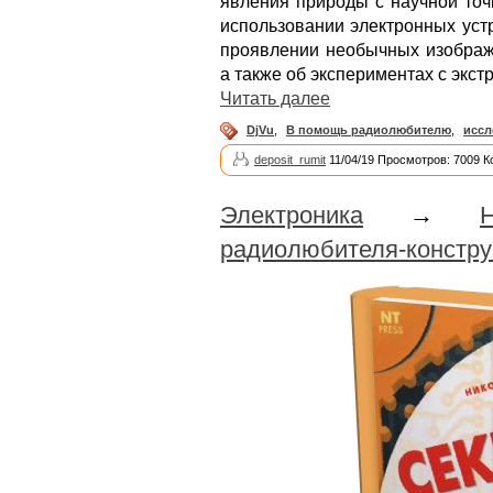
явления природы с научной точк
использовании электронных устр
проявлении необычных изображ
а также об экспериментах с экс
Читать далее
DjVu
,
В помощь радиолюбителю
,
иссл
deposit_rumit
11/04/19 Просмотров: 7009 К
Электроника
→
радиолюбителя-констру