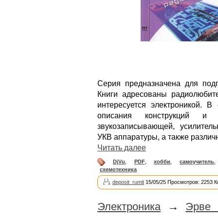
Серия предназначена для подг
Книги адресованы радиолюбите
интересуется электроникой. В
описания конструкций и 
звукозаписывающей, усилитель
УКВ аппаратуры, а также разли
Читать далее
DjVu
,
PDF
,
хобби
,
самоучитель
схемотехника
deposit_rumit
15/05/25 Просмотров: 2253 
Электроника
→
Эрве 