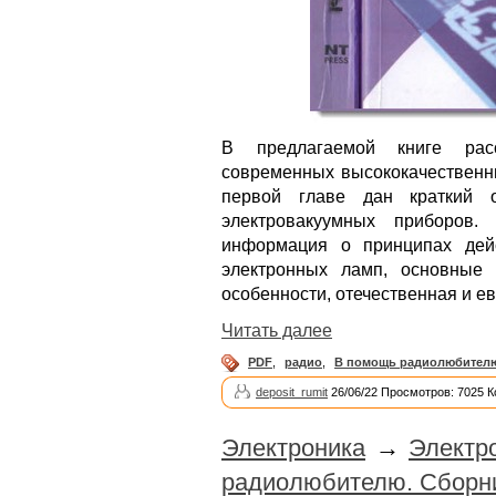
В предлагаемой книге расс
современных высококачественны
первой главе дан краткий о
электровакуумных приборов.
информация о принципах дей
электронных ламп, основные 
особенности, отечественная и е
Читать далее
PDF
,
радио
,
В помощь радиолюбител
deposit_rumit
26/06/22 Просмотров: 7025 
Электроника
→
Электр
радиолюбителю. Сборни