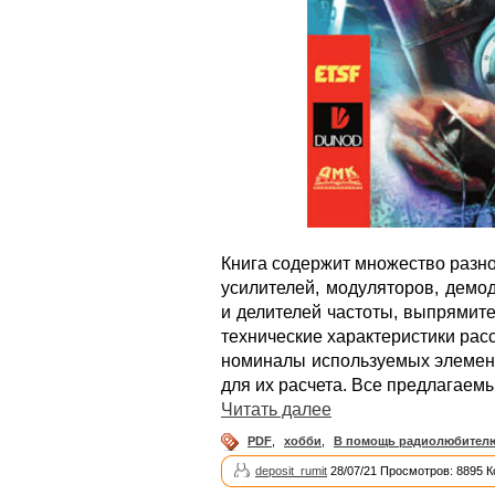
Книга содержит множество разн
усилителей, модуляторов, демо
и делителей частоты, выпрямит
технические характеристики рас
номиналы используемых элемен
для их расчета. Все предлагаем
Читать далее
PDF
,
хобби
,
В помощь радиолюбител
deposit_rumit
28/07/21 Просмотров: 8895 