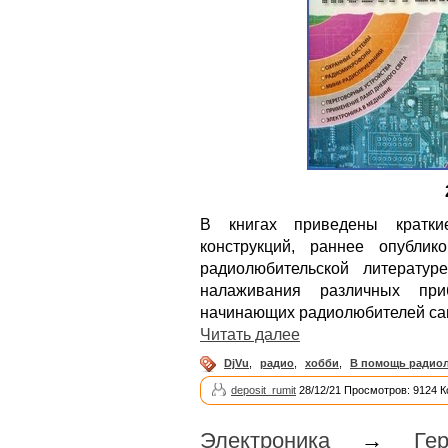
В книгах приведены кратк
конструкций, раннее опубли
радиолюбительской литерату
налаживания различных при
начинающих радиолюбителей сам
Читать далее
DjVu
,
радио
,
хобби
,
В помощь радио
deposit_rumit
28/12/21 Просмотров: 9124 
Электроника
→
Ге