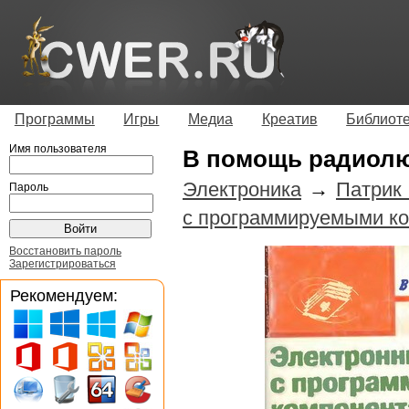
Программы
Игры
Медиа
Креатив
Библиот
Имя пользователя
В помощь радиол
Электроника
→
Патрик
Пароль
с программируемыми к
Восстановить пароль
Зарегистрироваться
Рекомендуем: