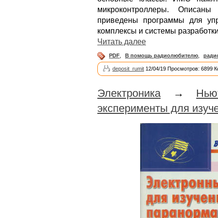
микроконтроллеры. Описаны
приведены программы для уп
комплексы и системы разработк
Читать далее
PDF
,
В помощь радиолюбителю
,
ради
deposit_rumit
12/04/19 Просмотров: 6899 
Электроника
→
Нью
эксперименты для изуч