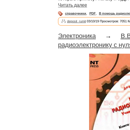
Читать далее
справочники
,
PDF
,
В помощь радиол
deposit_rumit
03/10/19 Просмотров: 7051 
Электроника
→
В.
радиоэлектронику с нул