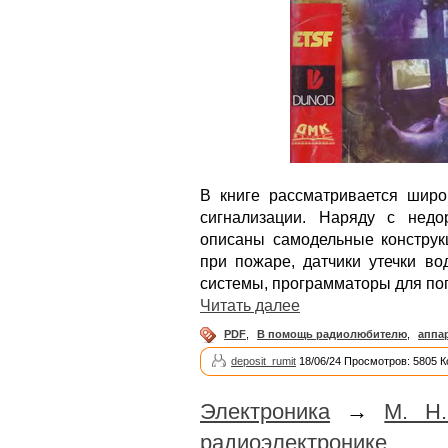
В книге рассматривается широ
сигнализации. Наряду с нед
описаны самодельные конструк
при пожаре, датчики утечки в
системы, программаторы для по
Читать далее
PDF
,
В помощь радиолюбителю
,
аппа
deposit_rumit
18/06/24 Просмотров: 5805 
Электроника
→
М. Н.
радиоэлектронике