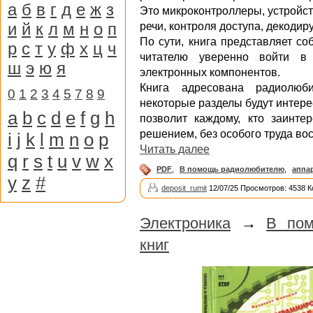
а
б
в
г
д
е
ж
з
Это микроконтроллеры, устройст
и
й
к
л
м
н
о
п
речи, контроля доступа, декоди
По сути, книга представляет с
р
с
т
у
ф
х
ц
ч
читателю уверенно войти в
ш
э
ю
я
электронных компонентов.
Книга адресована радиолюб
0
1
2
3
4
5
7
8
9
некоторые разделы будут интер
a
b
c
d
e
f
g
h
позволит каждому, кто заинте
решением, без особого труда во
i
j
k
l
m
n
o
p
Читать далее
q
r
s
t
u
v
w
x
PDF
,
В помощь радиолюбителю
,
аппа
y
z
#
deposit_rumit
12/07/25 Просмотров: 4538 
Электроника
→
В пом
книг