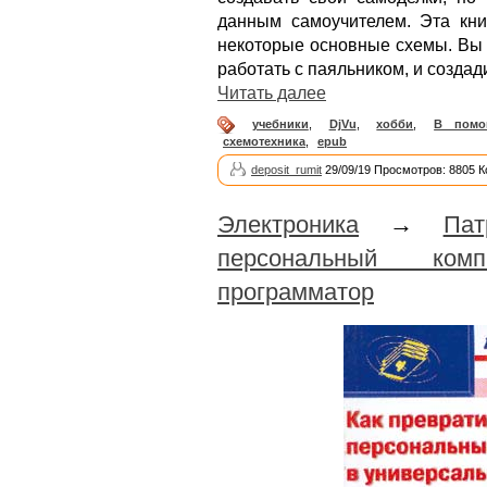
данным самоучителем. Эта кни
некоторые основные схемы. Вы 
работать с паяльником, и созда
Читать далее
учебники
,
DjVu
,
хобби
,
В помо
схемотехника
,
epub
deposit_rumit
29/09/19 Просмотров: 8805 
Электроника
→
Пат
персональный ком
программатор