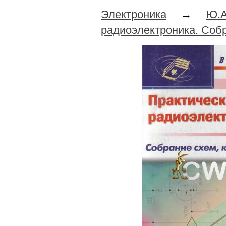
Электроника
→
Ю.А
радиоэлектроника. Собр