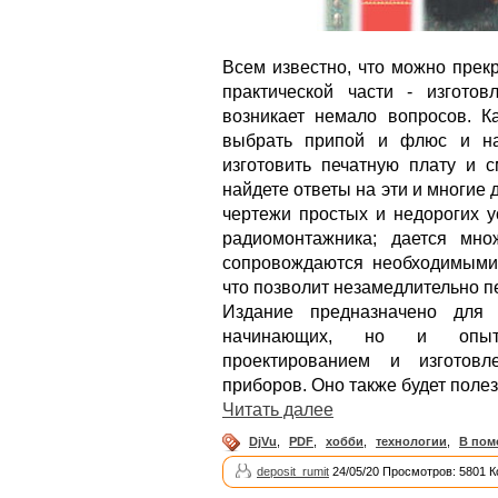
Всем известно, что можно прекр
практической части - изготов
возникает немало вопросов. К
выбрать припой и флюс и на
изготовить печатную плату и 
найдете ответы на эти и многие 
чертежи простых и недорогих у
радиомонтажника; дается мно
сопровождаются необходимыми 
что позволит незамедлительно п
Издание предназначено для 
начинающих, но и опытн
проектированием и изготовл
приборов. Оно также будет поле
Читать далее
DjVu
,
PDF
,
хобби
,
технологии
,
В пом
deposit_rumit
24/05/20 Просмотров: 5801 