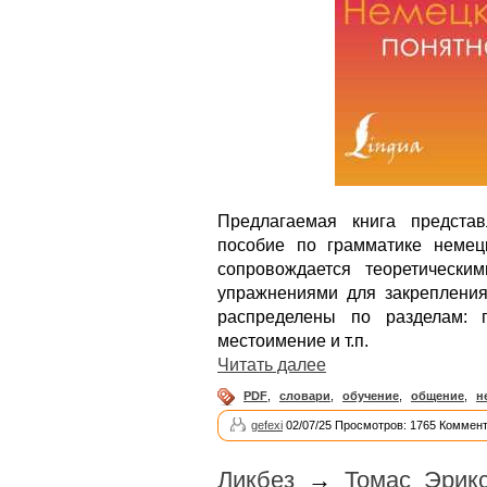
Предлагаемая книга представ
пособие по грамматике немец
сопровождается теоретическ
упражнениями для закрепления
распределены по разделам: гл
местоимение и т.п.
Читать далее
PDF
,
словари
,
обучение
,
общение
,
н
gefexi
02/07/25 Просмотров: 1765 Коммент
Ликбез
→
Томас Эрикс