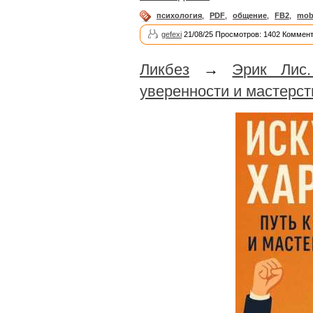
психология
,
PDF
,
общение
,
FB2
,
mob
gefexi
21/08/25 Просмотров: 1402 Коммент
Ликбез
→
Эрик Лис.
уверенности и мастерс