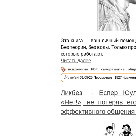
Эта книга — ваш личный помощ
Без теории, без воды. Только п
которые работают.
Читать далее
психология
,
PDF
,
саморазвитие
,
общ
gefexi
31/05/25 Просмотров: 1527 Коммент
Ликбез
→
Еспер Юул
«Нет!», не потеряв е
эффективного общения 