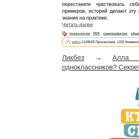
перестанете чувствовать се
примеров, историй делают эту 
знания на практике.
Читать далее
психология
,
PDF
,
саморазвитие
,
общ
gefexi
21/08/25 Просмотров: 1332 Коммент
Ликбез
→
Алла 
одноклассников? Секре