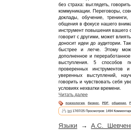
без страха: выглядеть, говорит
коммуникации. Переговоры, сов
доклады, обучение, тренинги,
общения в фокусе нашего внима
инструмент повышения вашего ст
говорит с другими, может влият
доносит идеи до аудитории. Та
быстрее и легче. Этому мож
дополненное и переработанное
выступления. 5 способов п
проверенных инструментов и
уверенных выступлений, науч
говорить и чувствовать себя у
условиях нехватки времени.
Читать далее
психология
,
бизнес
,
PDF
,
общение
,
brij
17/07/25 Просмотров: 1494 Комментари
Языки
→
А.С. Шевчен