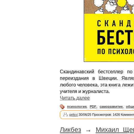
Скандинавский бестселлер п
переиздания в Швеции. Явля
любого человека, эта книга лежи
учителя и журналиста.
Читать далее
психология
,
PDF
,
саморазвитие
,
общ
gefexi
30/06/25 Просмотров: 1426 Коммент
Ликбез
→
Михаил Щег