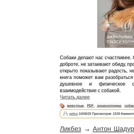
Собаки делают нас счастливее.
доброте, не затаивают обиду, пр
открыто показывают радость, не
книга поможет вам разобраться
душевное и физическое с
взаимодействие с собакой.
Читать далее
животные
,
PDF
,
энциклопедии
,
соба
gefexi
10/08/25 Просмотров: 1539 Коммент
Ликбез
→
Антон Шадур