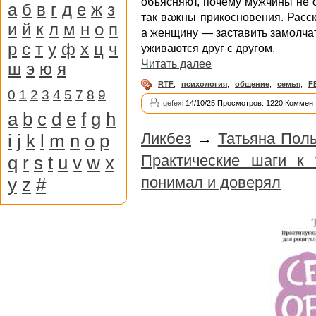
объясняют, почему мужчины не 
а
б
в
г
д
е
ж
з
так важны прикосновения. Расск
и
й
к
л
м
н
о
п
а женщину — заставить замолчат
р
с
т
у
ф
х
ц
ч
уживаются друг с другом.
Читать далее
ш
э
ю
я
RTF
,
психология
,
общение
,
семья
,
F
0
1
2
3
4
5
7
8
9
gefexi
14/10/25 Просмотров: 1220 Коммент
a
b
c
d
e
f
g
h
Ликбез
→
Татьяна Поль
i
j
k
l
m
n
o
p
Практические шаги к 
q
r
s
t
u
v
w
x
понимал и доверял
y
z
#