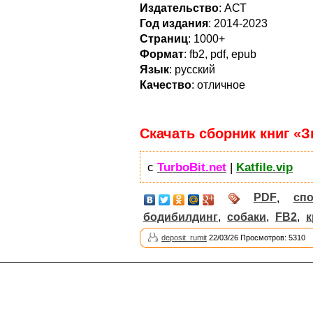
Издательство
: АСТ
Год издания
: 2014-2023
Страниц
: 1000+
Формат
: fb2, pdf, epub
Язык
: русский
Качество
: отличное
Скачать сборник книг «З
с
TurboBit.net
|
Katfile.vip
PDF
,
спо
бодибилдинг
,
собаки
,
FB2
,
к
deposit_rumit
22/03/26 Просмотров: 5310