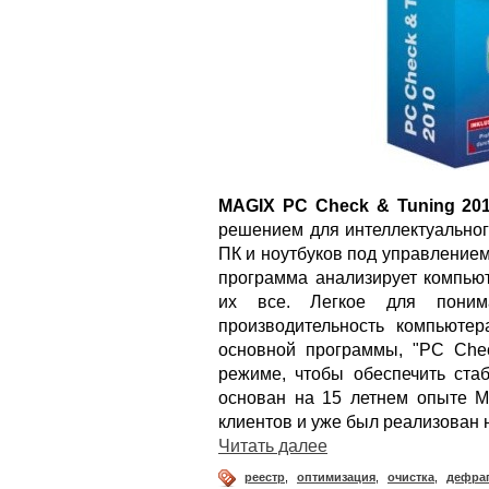
MAGIX PC Check & Tuning 20
решением для интеллектуальног
ПК и ноутбуков под управлением 
программа анализирует компьют
их все. Легкое для поним
производительность компьюте
основной программы, "PC Chec
режиме, чтобы обеспечить ста
основан на 15 летнем опыте M
клиентов и уже был реализован 
Читать далее
реестр
,
оптимизация
,
очистка
,
дефра