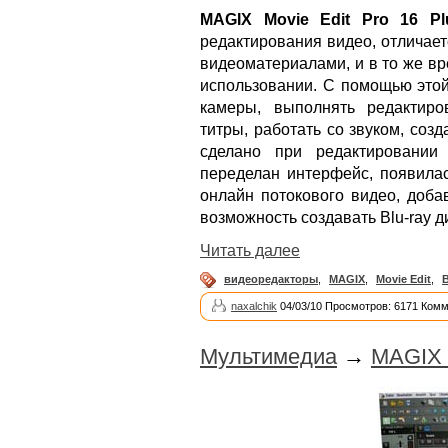
MAGIX Movie Edit Pro 16 Pl
редактирования видео, отличае
видеоматериалами, и в то же вр
использовании. С помощью это
камеры, выполнять редактир
титры, работать со звуком, соз
сделано при редактировании
переделан интерфейс, появилас
онлайн потокового видео, доб
возможность создавать Blu-ray 
Читать далее
видеоредакторы
,
MAGIX
,
Movie Edit
,
naxalchik
04/03/10 Просмотров: 6171 Комм
Мультимедиа
→
MAGIX 