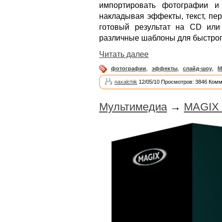
импортировать фотографии и 
накладывая эффекты, текст, пе
готовый результат на CD ил
различные шаблоны для быстрог
Читать далее
фотографии
,
эффекты
,
слайд-шоу
,
M
naxalchik
12/05/10 Просмотров: 3846 Комм
Мультимедиа
→
MAGIX V