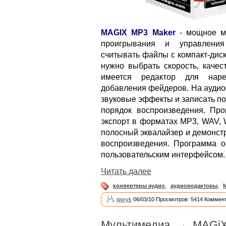
MAGIX MP3 Maker
- мощное му
проигрывания и управления
считывать файлы с компакт-диск
нужно выбрать скорость, каче
имеется редактор для наре
добавления фейдеров. На ауди
звуковые эффекты и записать по
порядок воспроизведения. Про
экспорт в форматах MP3, WAV, 
полосный эквалайзер и демонст
воспроизведения. Программа о
пользовательским интерфейсом.
Читать далее
конвертеры аудио
,
аудиоредакторы
,
igoryk
06/03/10 Просмотров: 5414 Коммент
Мультимедиа
→
MAGiX