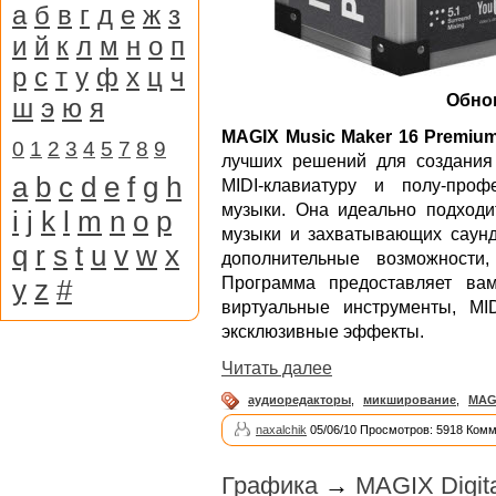
а
б
в
г
д
е
ж
з
и
й
к
л
м
н
о
п
р
с
т
у
ф
х
ц
ч
Обно
ш
э
ю
я
MAGIX Music Maker 16 Premiu
0
1
2
3
4
5
7
8
9
лучших решений для создания 
a
b
c
d
e
f
g
h
MIDI-клавиатуру и полу-про
музыки. Она идеально подходи
i
j
k
l
m
n
o
p
музыки и захватывающих саунд
q
r
s
t
u
v
w
x
дополнительные возможности
y
z
#
Программа предоставляет ва
виртуальные инструменты, MI
эксклюзивные эффекты.
Читать далее
аудиоредакторы
,
микширование
,
MAG
naxalchik
05/06/10 Просмотров: 5918 Комм
Графика
→
MAGIX Digita