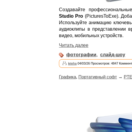
Создавайте профессиональн
Studio Pro
(PicturesToExe). Доб
Используйте анимацию ключевых
аудиоклипы в представлении 
видео, мобильных устройств.
Читать далее
фотографии
,
слайд-шоу
leteha
04/03/26 Просмотров: 4847 Коммент
Графика
,
Портативный софт
→
PTE 