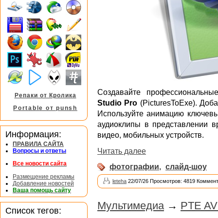
Создавайте профессиональн
Репаки от Кролика
Studio Pro
(PicturesToExe). Доб
Portable от punsh
Используйте анимацию ключевых
аудиоклипы в представлении 
Информация:
видео, мобильных устройств.
ПРАВИЛА САЙТА
Читать далее
Вопросы и ответы
Все новости сайта
фотографии
,
слайд-шоу
Размещение рекламы
leteha
22/07/26 Просмотров: 4819 Коммент
Добавление новостей
Ваша помощь сайту
Мультимедиа
→
PTE AV 
Список тегов: