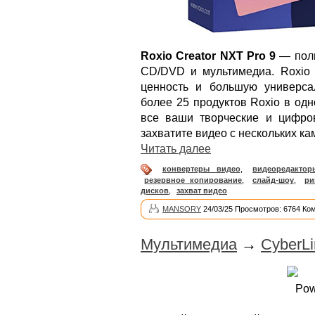
Roxio Creator NXT Pro 9
— полн
CD/DVD и мультимедиа. Roxio 
ценность и большую универсал
более 25 продуктов Roxio в одн
все ваши творческие и цифро
захватите видео с нескольких ка
Читать далее
конвертеры видео
,
видеоредактор
резервное копирование
,
слайд-шоу
,
ри
дисков
,
захват видео
MANSORY
24/03/25 Просмотров: 6764 Ко
Мультимедиа
→
CyberLi