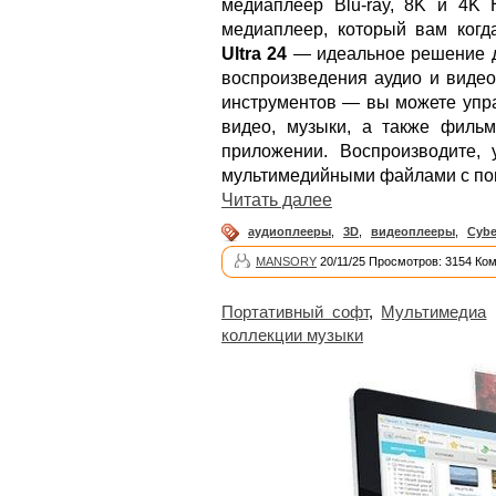
медиаплеер Blu-ray, 8K и 4K
медиаплеер, который вам когд
Ultra 24
— идеальное решение д
воспроизведения аудио и видео
инструментов — вы можете упра
видео, музыки, а также филь
приложении. Воспроизводите,
мультимедийными файлами с п
Читать далее
аудиоплееры
,
3D
,
видеоплееры
,
Cybe
MANSORY
20/11/25 Просмотров: 3154 Ко
Портативный софт
,
Мультимедиа
коллекции музыки