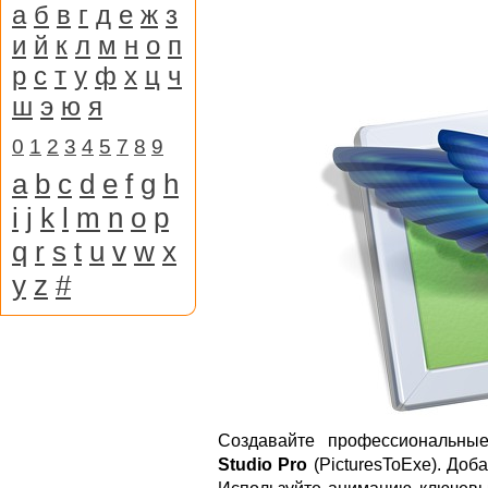
а
б
в
г
д
е
ж
з
и
й
к
л
м
н
о
п
р
с
т
у
ф
х
ц
ч
ш
э
ю
я
0
1
2
3
4
5
7
8
9
a
b
c
d
e
f
g
h
i
j
k
l
m
n
o
p
q
r
s
t
u
v
w
x
y
z
#
Создавайте профессиональн
Studio Pro
(PicturesToExe). Доб