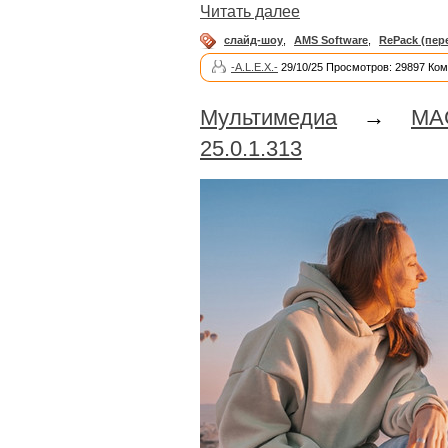
Читать далее
слайд-шоу
,
AMS Software
,
RePack (пер
-A.L.E.X.-
29/10/25 Просмотров: 29897 Ком
Мультимедиа
→
MA
25.0.1.313