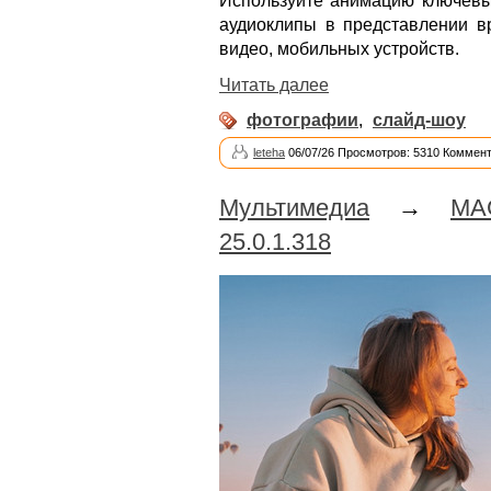
Используйте анимацию ключевых
аудиоклипы в представлении 
видео, мобильных устройств.
Читать далее
фотографии
,
слайд-шоу
leteha
06/07/26 Просмотров: 5310 Коммент
Мультимедиа
→
MA
25.0.1.318