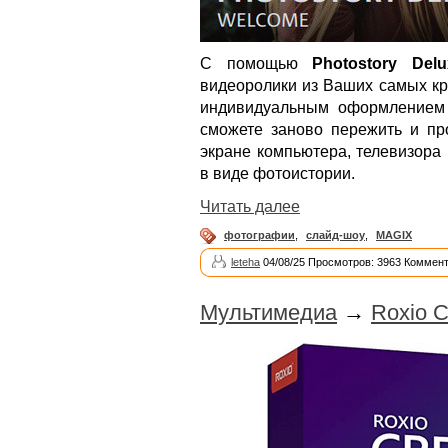
С помощью
Photostory Delu
видеоролики из Ваших самых кр
индивидуальным оформлением 
сможете заново пережить и пр
экране компьютера, телевизора
в виде фотоистории.
Читать далее
фотографии
,
слайд-шоу
,
MAGIX
leteha
04/08/25 Просмотров: 3963 Коммент
Мультимедиа
→
Roxio C