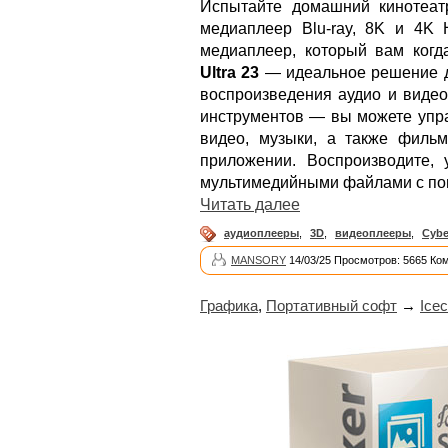
Испытайте домашний кинотеа
медиаплеер Blu-ray, 8K и 4K
медиаплеер, который вам когд
Ultra 23
— идеальное решение д
воспроизведения аудио и видео
инструментов — вы можете упра
видео, музыки, а также филь
приложении. Воспроизводите,
мультимедийными файлами с п
Читать далее
аудиоплееры
,
3D
,
видеоплееры
,
Cybe
MANSORY
14/03/25 Просмотров: 5665 Ко
Графика
,
Портативный софт
→
Ice