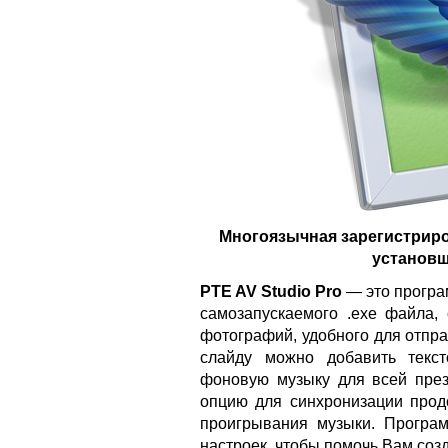
Многоязычная зарегистриро
установщ
PTE AV Studio Pro
— это програ
самозапускаемого .exe файла,
фотографий, удобного для отправ
слайду можно добавить текс
фоновую музыку для всей през
опцию для синхронизации прод
проигрывания музыки. Програ
настроек, чтобы помочь Вам соз