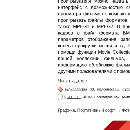
проигрывателя можно назвать
интерфейс с возможностью с
просмотра фильмов с компакт-
проигрывать файлы форматов, 
также MPEG1 и MPEG2. В при
кадров в файл формата BMP,
параметров отображения, зап
колеса прокрутки мыши и т.д. 
помощи функции Movie Collecti
вашей коллекции фильмов, х
информацию об обложке фильма
другими пользователями с помощ
Читать далее
аудиоплееры
,
3D
,
видеоплееры
,
Cybe
-A.L.E.X.-
24/11/25 Просмотров: 9570 Комм
Графика
,
Портативный софт
→
Фот