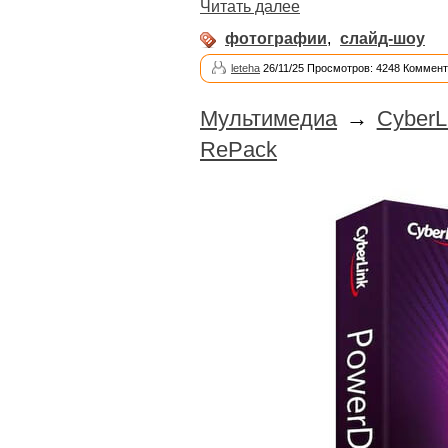
Читать далее
фотографии
,
слайд-шоу
leteha
26/11/25 Просмотров: 4248 Коммент
Мультимедиа
→
CyberL
RePack