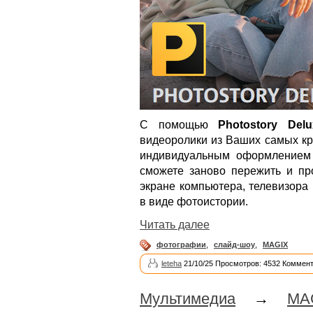
С помощью
Photostory Delu
видеоролики из Ваших самых кр
индивидуальным оформлением 
сможете заново пережить и пр
экране компьютера, телевизора
в виде фотоистории.
Читать далее
фотографии
,
слайд-шоу
,
MAGIX
leteha
21/10/25 Просмотров: 4532 Коммент
Мультимедиа
→
MA