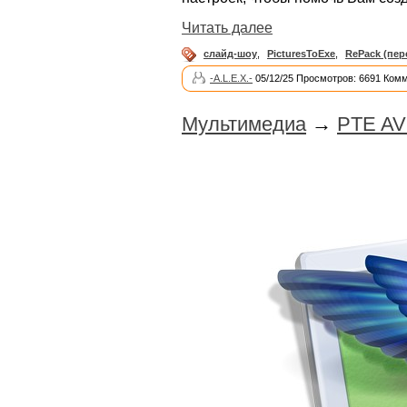
Читать далее
слайд-шоу
,
PicturesToExe
,
RePack (пер
-A.L.E.X.-
05/12/25 Просмотров: 6691 Комм
Мультимедиа
→
PTE AV 