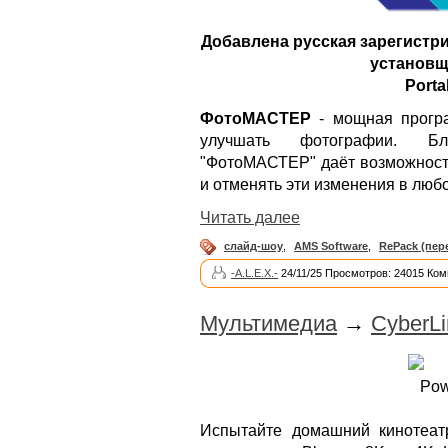
Добавлена русская зарегистр
установщи
Porta
ФотоМАСТЕР
- мощная програ
улучшать фотографии. Бла
"ФотоМАСТЕР" даёт возможност
и отменять эти изменения в любо
Читать далее
слайд-шоу
,
AMS Software
,
RePack (пер
-A.L.E.X.-
24/11/25 Просмотров: 24015 Ком
Мультимедиа
→
CyberLi
Испытайте домашний кинотеа