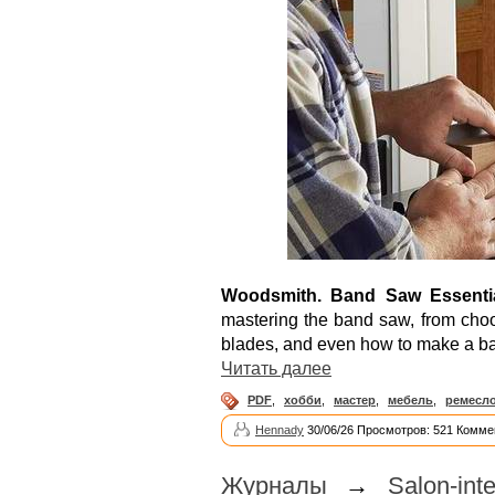
Woodsmith. Band Saw Essenti
mastering the band saw, from choos
blades, and even how to make a ba
Читать далее
PDF
,
хобби
,
мастер
,
мебель
,
ремесл
Hennady
30/06/26 Просмотров: 521 Комме
Журналы
→
Salon-in