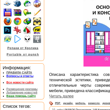
Репаки от Кролика
Portable от punsh
Информация:
ПРАВИЛА САЙТА
Описана характеристика со
Вопросы и ответы
технической эстетики, прив
Все новости сайта
отличительные черты соврем
Размещение рекламы
мебели, приведена классификац
Добавление новостей
Читать далее
Ваша помощь сайту
PDF
,
дизайн
,
мебель
,
ремесло
,
дере
Список тегов:
gefexi
06/08/26 Просмотров: 148 Коммента