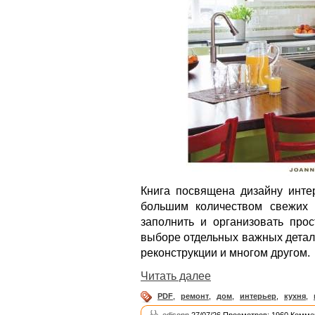
Книга посвящена дизайну инте
большим количеством свежих 
заполнить и организовать прос
выборе отдельных важных детал
реконструкции и многом другом.
Читать далее
PDF
,
ремонт
,
дом
,
интерьер
,
кухня
,
edisonn
27/07/26 Просмотров: 1960 Комме