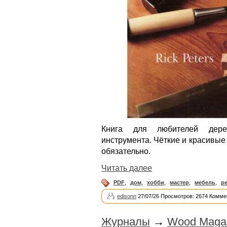
Книга для любителей дере
инструмента. Чёткие и красивые 
обязательно.
Читать далее
PDF
,
дом
,
хобби
,
мастер
,
мебель
,
р
edisonn
27/07/26 Просмотров: 2674 Комме
Журналы
→
Wood Magaz