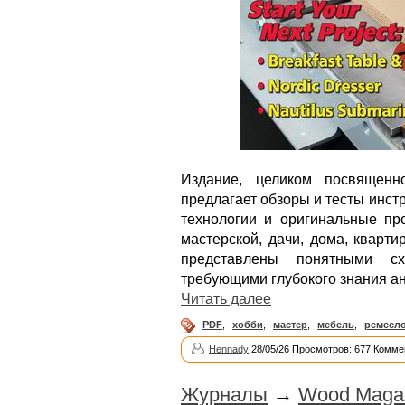
Издание, целиком посвященн
предлагает обзоры и тесты инст
технологии и оригинальные пр
мастерской, дачи, дома, кварти
представлены понятными с
требующими глубокого знания ан
Читать далее
PDF
,
хобби
,
мастер
,
мебель
,
ремесл
Hennady
28/05/26 Просмотров: 677 Комме
Журналы
→
Wood Magaz