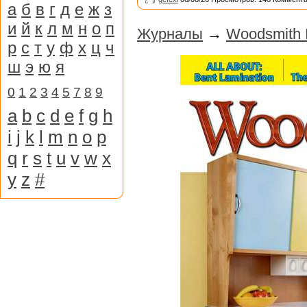
а
б
в
г
д
е
ж
з
и
й
к
л
м
н
о
п
Журналы
→
Woodsmith 
р
с
т
у
ф
х
ц
ч
ш
э
ю
я
0
1
2
3
4
5
7
8
9
a
b
c
d
e
f
g
h
i
j
k
l
m
n
o
p
q
r
s
t
u
v
w
x
y
z
#