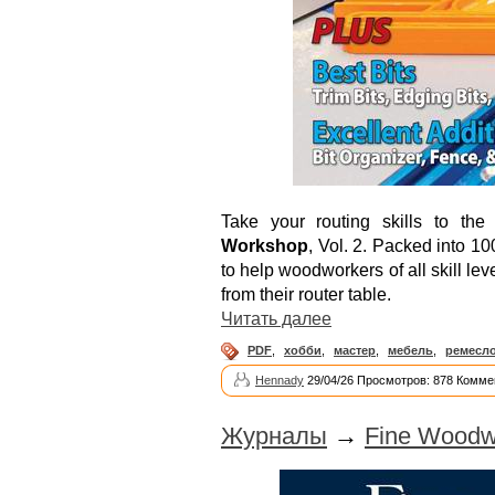
Take your routing skills to the
Workshop
, Vol. 2. Packed into 1
to help woodworkers of all skill leve
from their router table.
Читать далее
PDF
,
хобби
,
мастер
,
мебель
,
ремесл
Hennady
29/04/26 Просмотров: 878 Комме
Журналы
→
Fine Woodw