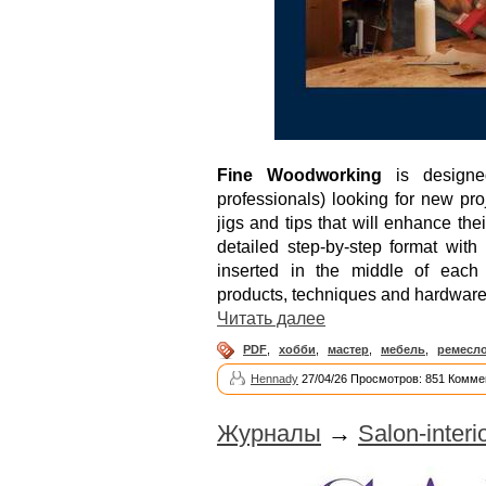
Fine Woodworking
is designed
professionals) looking for new p
jigs and tips that will enhance the
detailed step-by-step format with p
inserted in the middle of each i
products, techniques and hardware
Читать далее
PDF
,
хобби
,
мастер
,
мебель
,
ремесл
Hennady
27/04/26 Просмотров: 851 Комме
Журналы
→
Salon-inter