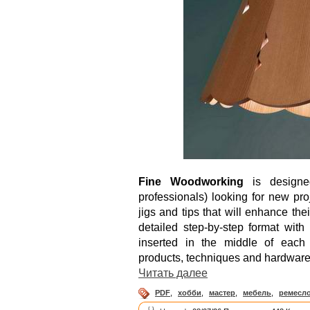
Fine Woodworking
is designed
professionals) looking for new p
jigs and tips that will enhance the
detailed step-by-step format with p
inserted in the middle of each i
products, techniques and hardware
Читать далее
PDF
,
хобби
,
мастер
,
мебель
,
ремесл