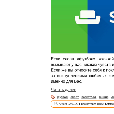
Если слова «футбол», «хоккей
вызывают у вас никаких чувств и
Если же вы относите себя к пок
за выступлениями любимых ком
именно для Вас.
Читать далее
футбол
,
спорт
,
баскетбол
,
теннис
,
A
Argest
02/07/22 Просмотров: 10168 Комме