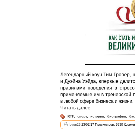
Легендарный коуч Тим Гровер, 
и Дуэйна Уэйда, впервые делит
правилами поведения в стресс
применяемые им в тренерской п
в любой сфере бизнеса и жизни.
Читать далее
RTF
,
спорт
,
история
,
биография
,
бас
byun23
23/07/17 Просмотров: 5830 Коммен