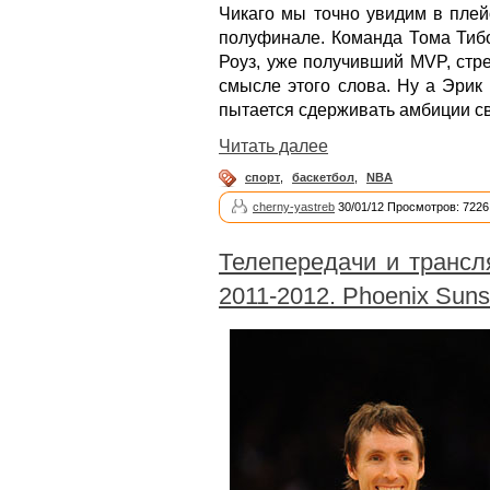
Чикаго мы точно увидим в плей
полуфинале. Команда Тома Тибо
Роуз, уже получивший MVP, стре
смысле этого слова. Ну а Эрик 
пытается сдерживать амбиции св
Читать далее
спорт
,
баскетбол
,
NBA
cherny-yastreb
30/01/12 Просмотров: 7226
Телепередачи и трансл
2011-2012. Phoenix Suns