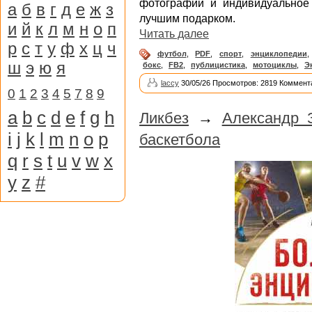
фотографий и индивидуальное
а
б
в
г
д
е
ж
з
лучшим подарком.
и
й
к
л
м
н
о
п
Читать далее
р
с
т
у
ф
х
ц
ч
футбол
,
PDF
,
спорт
,
энциклопедии
ш
э
ю
я
бокс
,
FB2
,
публицистика
,
мотоциклы
,
Э
laccy
30/05/26 Просмотров: 2819 Коммент
0
1
2
3
4
5
7
8
9
a
b
c
d
e
f
g
h
Ликбез
→
Александр 
i
j
k
l
m
n
o
p
баскетбола
q
r
s
t
u
v
w
x
y
z
#