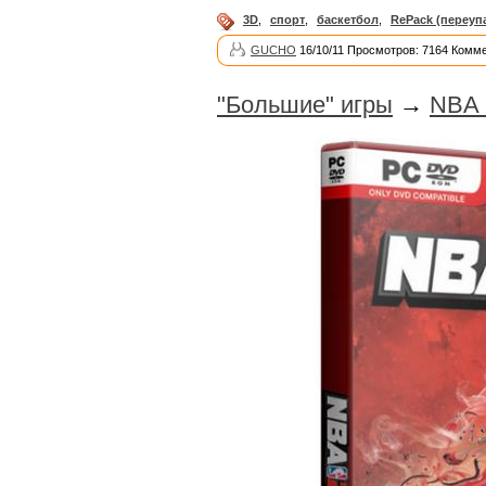
3D
,
спорт
,
баскетбол
,
RePack (переуп
GUCHO
16/10/11 Просмотров: 7164 Комме
"Большие" игры
→
NBA 