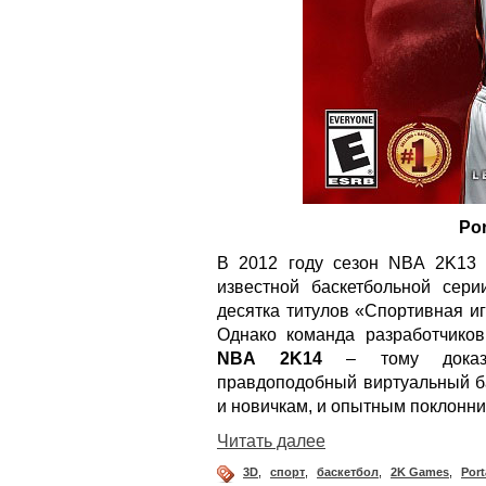
Por
В 2012 году сезон NBA 2K13
известной баскетбольной сери
десятка титулов «Спортивная и
Однако команда разработчиков
NBA 2K14
– тому доказат
правдоподобный виртуальный ба
и новичкам, и опытным поклонни
Читать далее
3D
,
спорт
,
баскетбол
,
2K Games
,
Port