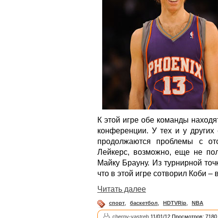
К этой игре обе команды наход
конференции. У тех и у других
продолжаются проблемы с отс
Лейкерс, возможно, еще не пол
Майку Брауну. Из турнирной точ
что в этой игре сотворил Коби –
Читать далее
спорт
,
баскетбол
,
HDTVRip
,
NBA
cherny-yastreb
11/01/12 Просмотров: 7180