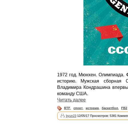
1972 год. Мюнхен. Олимпиада. 
историю. Мужская сборная 
Владимира Кондрашина впервы
команду США.
Читать далее
RTF
,
спорт
,
история
,
баскетбол
,
FB2
byun23
12/05/17 Просмотров: 5381 Коммен