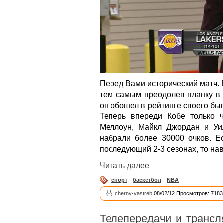
Перед Вами исторический матч. 
тем самым преодолев планку в 
он обошел в рейтинге своего б
Теперь впереди Кобе только ч
Меллоун, Майкл Джордан и Уи
набрали более 30000 очков. Е
последующий 2-3 сезонах, то нав
Читать далее
спорт
,
баскетбол
,
NBA
cherny-yastreb
08/02/12 Просмотров: 7183
Телепередачи и трансл