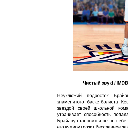
Чистый звук! / IMDB
Неуклюжий подросток Брайа
знаменитого баскетболиста К
звездой своей школьной ком
утрачивает способность попад
Брайану становится не по себе 
его кумиру грозит бесславное за