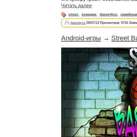
Читать далее
спорт
,
комедии
,
баскетбол
,
семейны
banzaycs
29/07/13 Просмотров: 5741 Ком
Android-игры
→
Street B