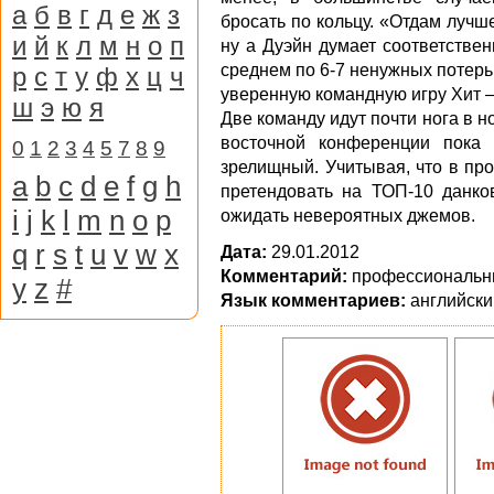
а
б
в
г
д
е
ж
з
бросать по кольцу. «Отдам лучше
и
й
к
л
м
н
о
п
ну а Дуэйн думает соответствен
среднем по 6-7 ненужных потерь
р
с
т
у
ф
х
ц
ч
уверенную командную игру Хит –
ш
э
ю
я
Две команду идут почти нога в но
восточной конференции пока 
0
1
2
3
4
5
7
8
9
зрелищный. Учитывая, что в пр
a
b
c
d
e
f
g
h
претендовать на ТОП-10 данко
i
j
k
l
m
n
o
p
ожидать невероятных джемов.
q
r
s
t
u
v
w
x
Дата:
29.01.2012
Комментарий:
профессиональны
y
z
#
Язык комментариев:
английски