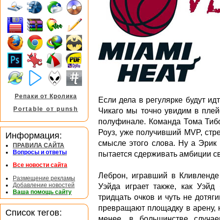
Репаки от Кролика
Если дела в регулярке будут ид
Portable от punsh
Чикаго мы точно увидим в плей
полуфинале. Команда Тома Тибо
Роуз, уже получивший MVP, стре
Информация:
смысле этого слова. Ну а Эрик 
ПРАВИЛА САЙТА
Вопросы и ответы
пытается сдерживать амбиции св
Все новости сайта
Леброн, игравший в Кливленде 
Размещение рекламы
Добавление новостей
Уэйда играет также, как Уэйд 
Ваша помощь сайту
тридцать очков и чуть не дотяг
превращают площадку в арену, н
Список тегов:
менее, в большинстве случае