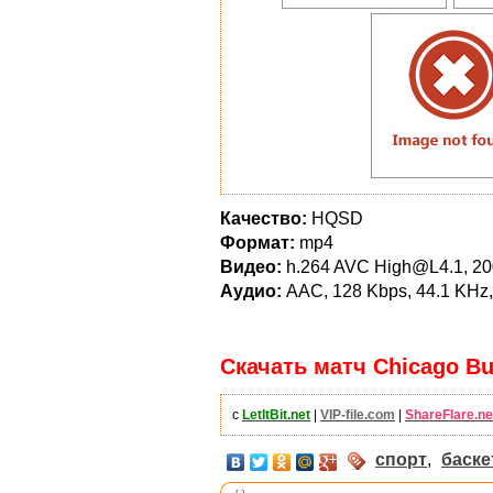
Качество:
HQSD
Формат:
mp4
Видео:
h.264 AVC High@L4.1, 2000
Аудио:
AAC, 128 Kbps, 44.1 KHz,
Скачать матч Chicago Bull
с
LetItBit.net
|
VIP-file.com
|
ShareFlare.ne
спорт
,
баске