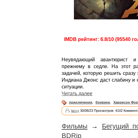
IMDB рейтинг: 6.8/10 (95540 го
Неувядающий авантюрист и 
прежнему в седле. На этот ра
задачей, которую решить сразу
Индиана Джонс даст слабину и 
ситуации.
Читать далее
приключения
,
боевики
,
Харрисон Фо
laccy
30/08/23 Просмотров: 4102 Коммент
Фильмы
→
Бегущий п
BDRip