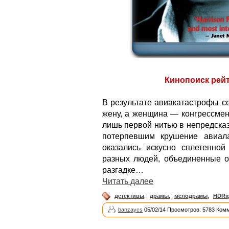
Кинопоиск рейти
В результате авиакатастрофы с
жену, а женщина — конгрессмен
лишь первой нитью в непредска
потерпевшим крушение авиал
оказались искусно сплетенно
разных людей, объединенные о
разгадке…
Читать далее
детективы
,
драмы
,
мелодрамы
,
HDRi
banzaycs
05/02/14 Просмотров: 5783 Ком