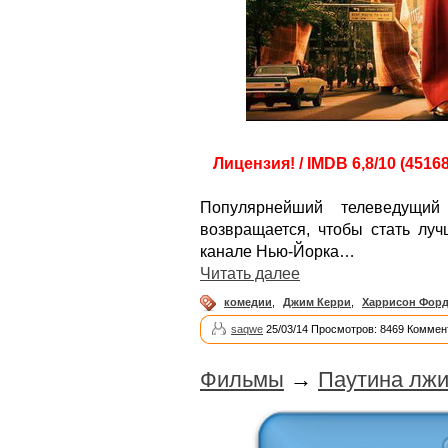
Лицензия! / IMDB 6,8/10 (4516
Популярнейший телеведущий
возвращается, чтобы стать лу
канале Нью-Йорка…
Читать далее
комедии
,
Джим Керри
,
Харрисон Фор
saqwe
25/03/14 Просмотров: 8469 Коммен
Фильмы
→
Паутина лжи