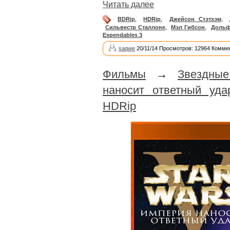
Читать далее
BDRip
,
HDRip
,
Джейсон Стэтхэм
,
Сильвестр Сталлоне
,
Мэл Гибсон
,
Дольф
Expendables 3
saqwe
20/11/14 Просмотров: 12964 Комме
Фильмы
→
Звездны
наносит ответный уда
HDRip