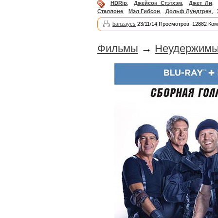
HDRip
,
Джейсон Стэтхэм
,
Джет Ли
,
Сталлоне
,
Мэл Гибсон
,
Дольф Лундгрен
,
banzaycs
23/11/14 Просмотров: 12882 Ком
Фильмы
→
Неудержимые