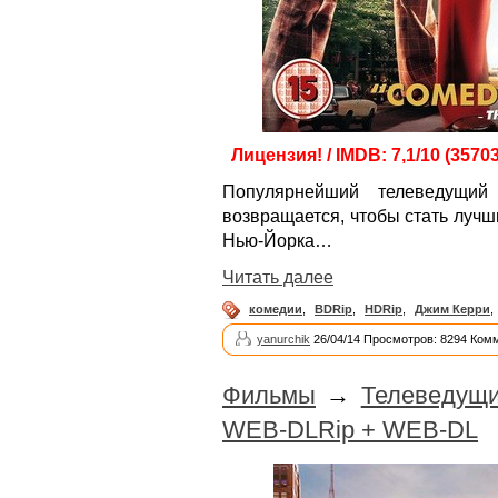
Лицензия! / IMDB: 7,1/10 (3570
Популярнейший телеведущий 
возвращается, чтобы стать луч
Нью-Йорка…
Читать далее
комедии
,
BDRip
,
HDRip
,
Джим Керри
,
yanurchik
26/04/14 Просмотров: 8294 Ком
Фильмы
→
Телеведущи
WEB-DLRip + WEB-DL