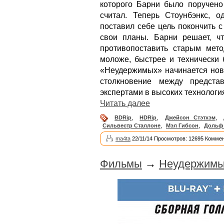
которого Барни было поручено 
считал. Теперь Стоунбэнкс, 
поставил себе цель покончить 
свои планы. Барни решает, ч
противопоставить старым мет
моложе, быстрее и технически 
«Неудержимых» начинается нов
столкновение между предста
экспертами в высоких технологи
Читать далее
BDRip
,
HDRip
,
Джейсон Стэтхэм
,
Сильвестр Сталлоне
,
Мэл Гибсон
,
Дольф
ma4ta
22/11/14 Просмотров: 12695 Коммен
Фильмы
→
Неудержимые