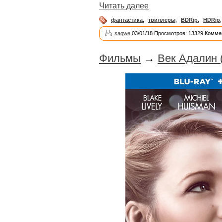
Читать далее
фантастика
,
триллеры
,
BDRip
,
HDRip
saqwe
03/01/18 Просмотров: 13329 Комме
Фильмы
→
Век Адалин 