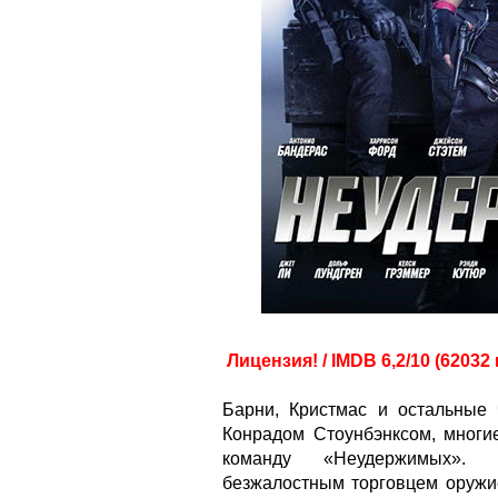
Лицензия! / IMDB 6,2/10 (62032
Барни, Кристмас и остальные
Конрадом Стоунбэнксом, многи
команду «Неудержимых». В
безжалостным торговцем оружи