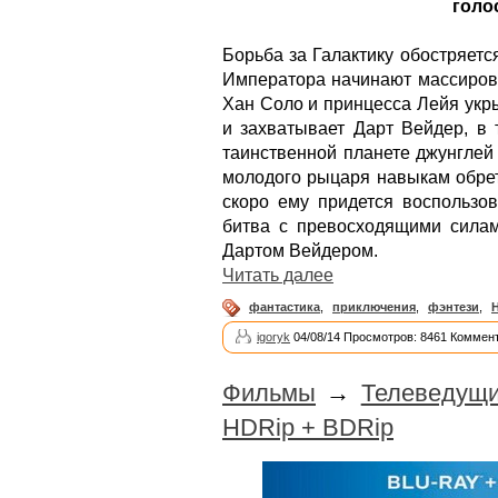
голо
Борьба за Галактику обостряетс
Императора начинают массирова
Хан Соло и принцесса Лейя укр
и захватывает Дарт Вейдер, в 
таинственной планете джунглей
молодого рыцаря навыкам обрет
скоро ему придется воспользов
битва с превосходящими сила
Дартом Вейдером.
Читать далее
фантастика
,
приключения
,
фэнтези
,
igoryk
04/08/14 Просмотров: 8461 Коммент
Фильмы
→
Телеведущи
HDRip + BDRip