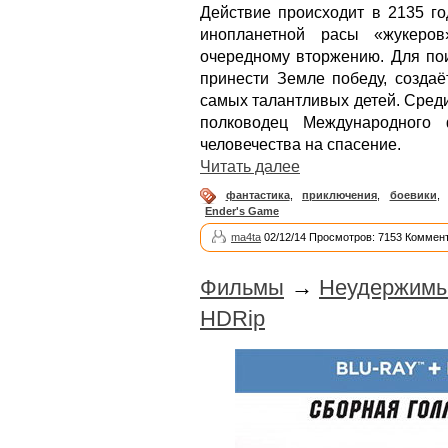
Действие происходит в 2135 го
инопланетной расы «жукеров
очередному вторжению. Для пои
принести Земле победу, создаё
самых талантливых детей. Среди
полководец Международного
человечества на спасение.
Читать далее
фантастика
,
приключения
,
боевики
,
Ender's Game
ma4ta
02/12/14 Просмотров: 7153 Коммент
Фильмы
→
Неудержимые
HDRip