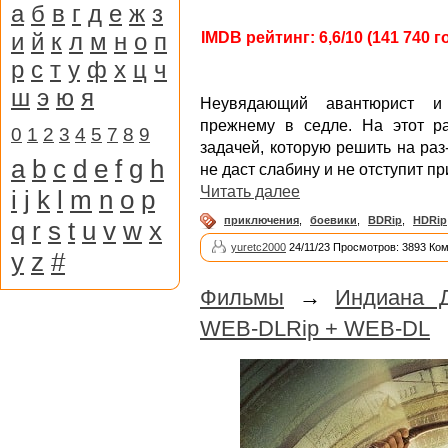
а
б
в
г
д
е
ж
з
и
й
к
л
м
н
о
п
IMDB рейтинг: 6,6/10 (141 740 г
р
с
т
у
ф
х
ц
ч
ш
э
ю
я
Неувядающий авантюрист и 
прежнему в седле. На этот ра
0
1
2
3
4
5
7
8
9
задачей, которую решить на ра
a
b
c
d
e
f
g
h
не даст слабину и не отступит п
Читать далее
i
j
k
l
m
n
o
p
приключения
,
боевики
,
BDRip
,
HDRip
q
r
s
t
u
v
w
x
yuretc2000
24/11/23 Просмотров: 3893 Ко
y
z
#
Фильмы
→
Индиана Д
WEB-DLRip + WEB-DL