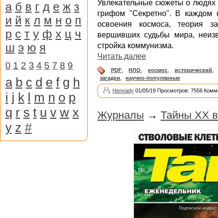
Увлекательные сюжеты о людях 
а
б
в
г
д
е
ж
з
грифом "Секретно". В каждом 
и
й
к
л
м
н
о
п
освоения космоса, теория з
р
с
т
у
ф
х
ц
ч
вершивших судьбы мира, неиз
ш
э
ю
я
стройка коммунизма.
Читать далее
0
1
2
3
4
5
7
8
9
PDF
,
НЛО
,
космос
,
исторический
,
a
b
c
d
e
f
g
h
загадки
,
научно-популярные
Hennady
01/05/19 Просмотров: 7556 Комм
i
j
k
l
m
n
o
p
q
r
s
t
u
v
w
x
Журналы
→
Тайны XX в
y
z
#