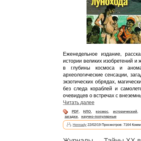
Еженедельное издание, расск
истории великих изобретений и
в глубины космоса и анома
археологические сенсации, заг
экзотических обрядах, магическ
без следа кораблей и самолет
очевидцев о встречах с внеземн
Читать далее
PDF
,
НЛО
,
космос
,
исторический
,
загадки
,
научно-популярные
Hennady
22/02/19 Просмотров: 7164 Комм
Журналы
→
Тайны ХХ в