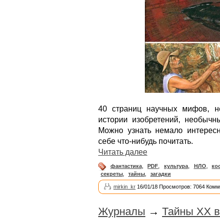
40 страниц научных мифов, не
истории изобретений, необычны
Можно узнать немало интерес
себе что-нибудь почитать.
Читать далее
фантастика
,
PDF
,
культура
,
НЛО
,
ко
секреты
,
тайны
,
загадки
mirkin_kr
16/01/18 Просмотров: 7064 Комм
Журналы
→
Тайны ХХ в