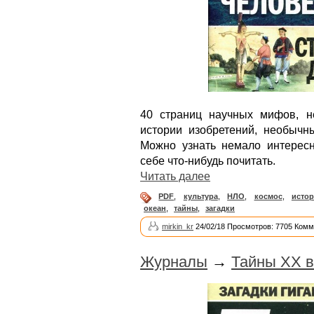
40 страниц научных мифов, не
истории изобретений, необычны
Можно узнать немало интерес
себе что-нибудь почитать.
Читать далее
PDF
,
культура
,
НЛО
,
космос
,
истор
океан
,
тайны
,
загадки
mirkin_kr
24/02/18 Просмотров: 7705 Комм
Журналы
→
Тайны ХХ в