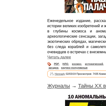
Еженедельное издание, расск
истории великих изобретений и
в глубины космоса и анома
археологические сенсации, заг
экзотических обрядах, магическ
без следа кораблей и самолет
очевидцев о встречах с внеземн
Читать далее
PDF
,
НЛО
,
космос
,
исторический
,
загадки
,
научно-популярные
Hennady
02/03/19 Просмотров: 7435 Комм
Журналы
→
Тайны XX в