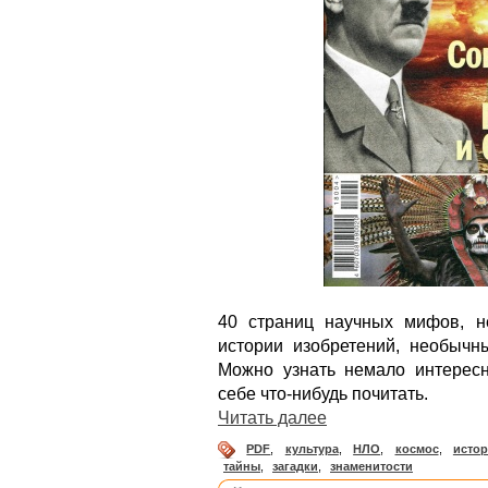
40 страниц научных мифов, не
истории изобретений, необычны
Можно узнать немало интерес
себе что-нибудь почитать.
Читать далее
PDF
,
культура
,
НЛО
,
космос
,
истор
тайны
,
загадки
,
знаменитости