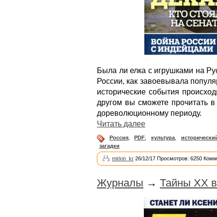
Была ли елка с игрушками на Рус
России, как завоевывала популя
исторические события происход
другом вы сможете прочитать в
дореволюционному периоду.
Читать далее
Россия
,
PDF
,
культура
,
исторически
загадки
mirkin_kr
26/12/17 Просмотров: 6250 Комм
Журналы
→
Тайны ХХ в