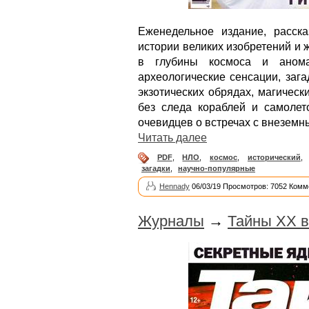
Еженедельное издание, расск
истории великих изобретений и
в глубины космоса и анома
археологические сенсации, заг
экзотических обрядах, магическ
без следа кораблей и самолет
очевидцев о встречах с внеземн
Читать далее
PDF
,
НЛО
,
космос
,
исторический
,
загадки
,
научно-популярные
Hennady
06/03/19 Просмотров: 7052 Комм
Журналы
→
Тайны XX в