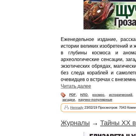
Еженедельное издание, расск
истории великих изобретений и
в глубины космоса и анома
археологические сенсации, заг
экзотических обрядах, магическ
без следа кораблей и самолет
очевидцев о встречах с внеземн
Читать далее
PDF
,
НЛО
,
космос
,
исторический
,
загадки
,
научно-популярные
Hennady
23/02/19 Просмотров: 7043 Комм
Журналы
→
Тайны XX в