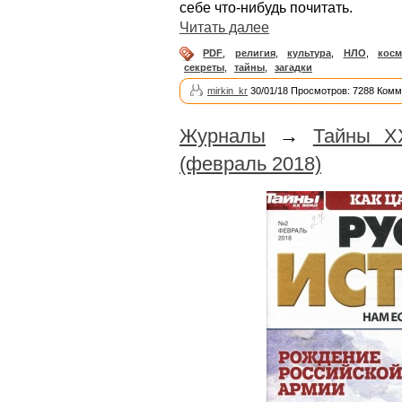
себе что-нибудь почитать.
Читать далее
PDF
,
религия
,
культура
,
НЛО
,
косм
секреты
,
тайны
,
загадки
mirkin_kr
30/01/18 Просмотров: 7288 Комм
Журналы
→
Тайны Х
(февраль 2018)