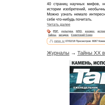
40 страниц научных мифов, не
истории изобретений, необычны
Можно узнать немало интерес
себе что-нибудь почитать.
Читать далее
PDF
,
культура
,
НЛО
,
космос
,
истор
тайны
,
загадки
,
Советский Союз
mirkin_kr
07/02/18 Просмотров: 8087 Комм
Журналы
→
Тайны ХХ в