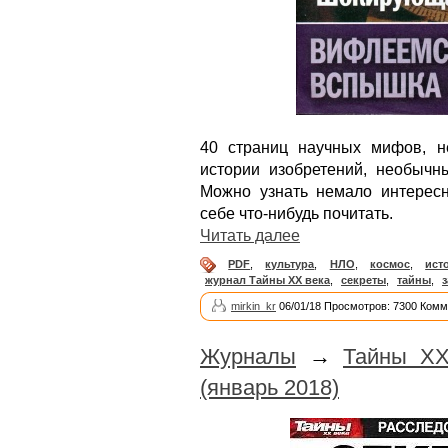
40 страниц научных мифов, не
истории изобретений, необычны
Можно узнать немало интерес
себе что-нибудь почитать.
Читать далее
PDF
,
культура
,
НЛО
,
космос
,
ист
журнал Тайны XX века
,
секреты
,
тайны
,
з
mirkin_kr
06/01/18 Просмотров: 7300 Комм
Журналы
→
Тайны ХХ
(январь 2018)