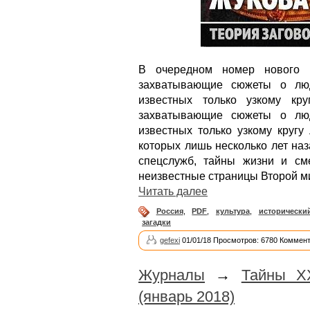
В очередном номер нового и
захватывающие сюжеты о люд
известных только узкому кр
захватывающие сюжеты о люд
известных только узкому кругу
которых лишь несколько лет наз
спецслужб, тайны жизни и см
неизвестные страницы Второй ми
Читать далее
Россия
,
PDF
,
культура
,
исторически
загадки
gefexi
01/01/18 Просмотров: 6780 Коммент
Журналы
→
Тайны Х
(январь 2018)