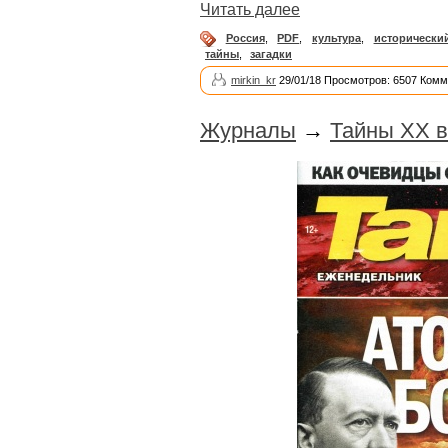
Читать далее
Россия
,
PDF
,
культура
,
исторически
тайны
,
загадки
mirkin_kr
29/01/18 Просмотров: 6507 Комм
Журналы
→
Тайны ХХ в