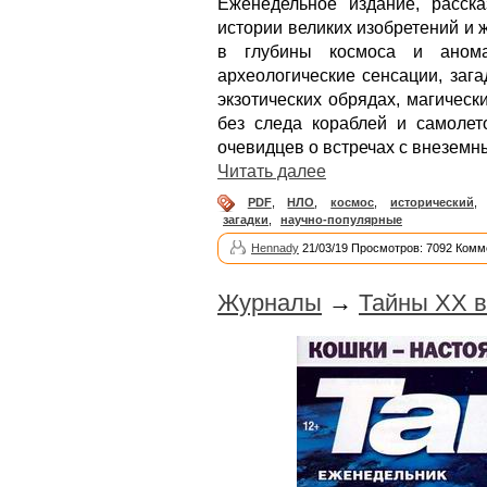
Еженедельное издание, расск
истории великих изобретений и
в глубины космоса и анома
археологические сенсации, заг
экзотических обрядах, магическ
без следа кораблей и самолет
очевидцев о встречах с внеземн
Читать далее
PDF
,
НЛО
,
космос
,
исторический
,
загадки
,
научно-популярные
Hennady
21/03/19 Просмотров: 7092 Комм
Журналы
→
Тайны XX в