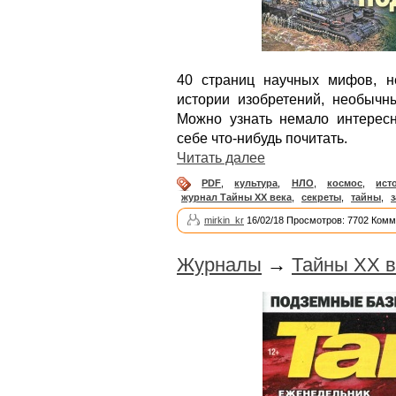
40 страниц научных мифов, не
истории изобретений, необычны
Можно узнать немало интерес
себе что-нибудь почитать.
Читать далее
PDF
,
культура
,
НЛО
,
космос
,
ист
журнал Тайны XX века
,
секреты
,
тайны
,
з
mirkin_kr
16/02/18 Просмотров: 7702 Комм
Журналы
→
Тайны ХХ в