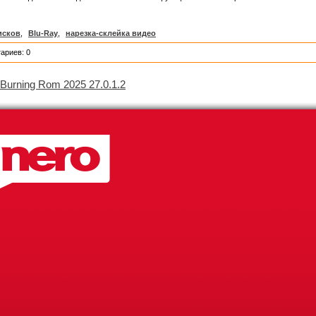
исков
,
Blu-Ray
,
нарезка-склейка видео
ариев: 0
 Burning Rom 2025 27.0.1.2