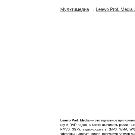
Мультимедиа
→
Leawo Prof. Media 
Leawo Prof. Media
— это идеальное приложение
ray и DVD видео, а также скачивать различн
RMVB, 3GP), аудио-форматы (MP3, WMA, WAV
эффекты, нарезать видео, регулируя размер ди