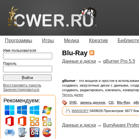
Программы
Игры
Медиа
Креатив
Библиот
Имя пользователя
Blu-Ray
Данные и диски
→
gBurner Pro 5.9
Пароль
gBurner
- это мощное и простое в использовани
Восстановить пароль
создавать загрузочные диски с данными, созда
Зарегистрироваться
создавать, редактировать, извлекать, конверти
Читать далее
Рекомендуем:
DVD
,
запись дисков
,
CD
,
Blu-Ray
,
gB
MANSORY
04/08/26 Просмотров: 6677 Ко
Данные и диски
→
BurnAware Profes