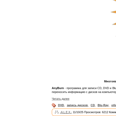
Многояз
AnyBurn
- программа для записи CD, DVD и Blu
переносить информацию с дисков на компьютер
Читать далее
DVD
,
запись дисков
,
CD
,
Blu-Ray
,
об
-A.L.E.X.-
11/10/25 Просмотров: 6212 Комм