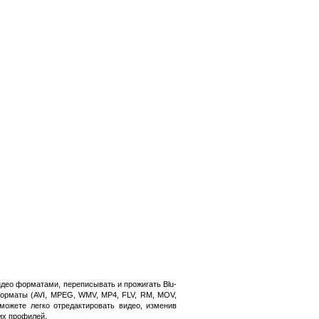
део форматами, переписывать и прожигать Blu-
форматы (AVI, MPEG, WMV, MP4, FLV, RM, MOV,
жете легко отредактировать видео, изменив
их профилей.