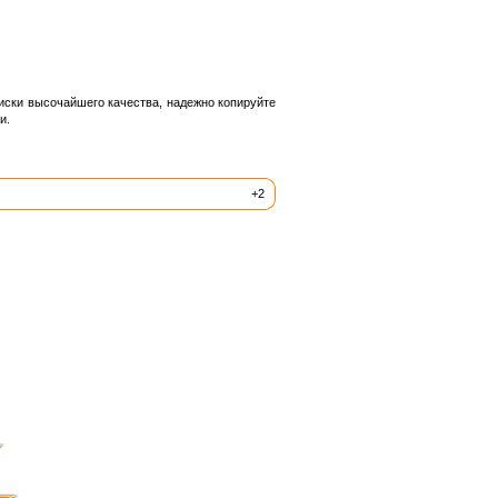
диски высочайшего качества, надежно копируйте
и.
+2