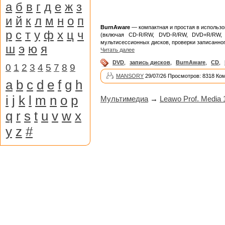
а
б
в
г
д
е
ж
з
и
й
к
л
м
н
о
п
BurnAware
— компактная и простая в использо
р
с
т
у
ф
х
ц
ч
(включая CD-R/RW, DVD-R/RW, DVD+R/RW, 
мультисессионных дисков, проверки записанно
ш
э
ю
я
Читать далее
DVD
,
запись дисков
,
BurnAware
,
CD
,
0
1
2
3
4
5
7
8
9
MANSORY
29/07/26 Просмотров: 8318 Ко
a
b
c
d
e
f
g
h
i
j
k
l
m
n
o
p
Мультимедиа
→
Leawo Prof. Media 
q
r
s
t
u
v
w
x
y
z
#