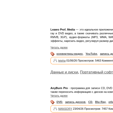
Leawo Prof. Media
— это идеальное приложение
ray и DVD видео, а также скачивать различн
RMVB, 3GP), аудио-форматы (MP3, WMA, WAV
эффекты, нарезать видео, регулируя размер ди
Читать далее
конвертеры видео
,
YouTube
,
запись д
leteha
01/06/26 Просмотров: 5463 Коммент
Данные и диски
,
Портативный софт
AnyBurn Pro
- программа для записи CD, DVD и
также переносить информацию с дисков на ком
Читать далее
DVD
,
запись дисков
,
CD
,
Blu-Ray
,
об
MANSORY
23/04/26 Просмотров: 7457 Ко