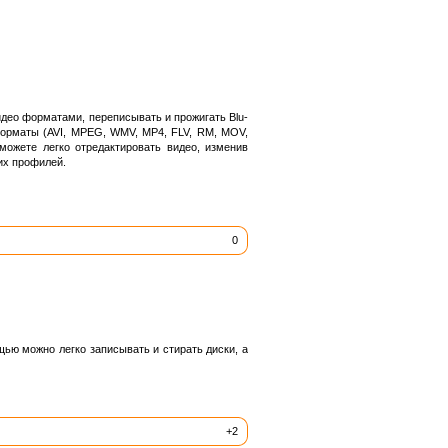
део форматами, переписывать и прожигать Blu-
форматы (AVI, MPEG, WMV, MP4, FLV, RM, MOV,
жете легко отредактировать видео, изменив
их профилей.
0
щью можно легко записывать и стирать диски, а
+2