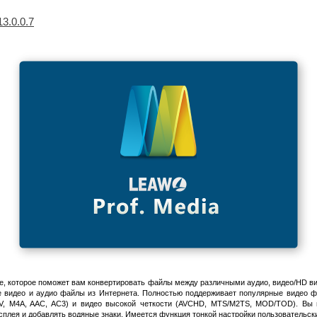
13.0.0.7
, которое поможет вам конвертировать файлы между различными аудио, видео/HD ви
ые видео и аудио файлы из Интернета. Полностью поддерживает популярные видео 
, M4A, AAC, AC3) и видео высокой четкости (AVCHD, MTS/M2TS, MOD/TOD). Вы мо
сплея и добавлять водяные знаки. Имеется функция тонкой настройки пользовательск