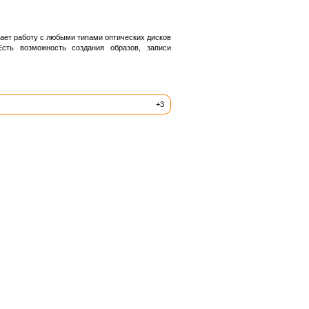
ает работу с любыми типами оптических дисков
ть возможность создания образов, записи
+3