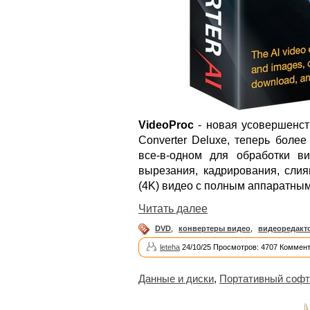
VideoProc
- новая усовершенст
Converter Deluxe, теперь боле
все-в-одном для обработки ви
вырезания, кадрирования, слия
(4K) видео с полным аппаратным
Читать далее
DVD
,
конвертеры видео
,
видеоредакт
leteha
24/10/25 Просмотров: 4707 Коммент
Данные и диски
,
Портативный софт