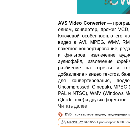
AVS Video Converter
— програм
одном, конвертер, прожиг VCD
Ключевой особенностью его я
видео в AVI, MPEG, WMV, RM
пакетное конвертирование, ред
и фильтров, извлечение ауд
аудиофайл, извлечение фрей
разбиение на отрезки и сое
добавление к видео текстов, бан
для конвертирования, под
Uncompressed, Cinepak), MPEG 
PAL и NTSC), WMV (Windows Med
(Quick Time) и других форматов.
Читать далее
DVD
,
конвертеры видео
,
видеоредакт
MANSORY
04/10/25 Просмотров: 6536 Ко