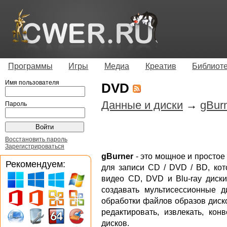
Программы
Игры
Медиа
Креатив
Библиот
Имя пользователя
DVD
Данные и диски
→
gBurn
Пароль
Восстановить пароль
Зарегистрироваться
gBurner
- это мощное и простое
Рекомендуем:
для записи CD / DVD / BD, кот
видео CD, DVD и Blu-ray диски
создавать мультисессионные д
обработки файлов образов диско
редактировать, извлекать, ко
дисков.