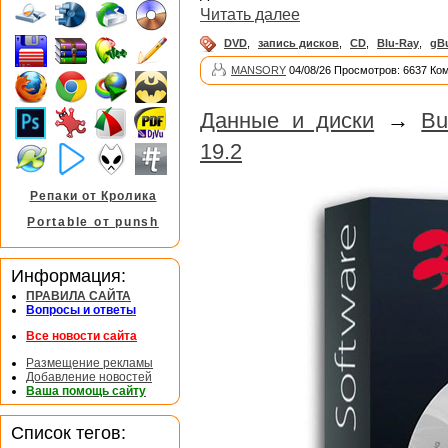
Читать далее
DVD
,
запись дисков
,
CD
,
Blu-Ray
,
gB
MANSORY
04/08/26 Просмотров: 6637 Ко
Данные и диски
→
Bu
19.2
Репаки от Кролика
Portable от punsh
Информация:
ПРАВИЛА САЙТА
Вопросы и ответы
Все новости сайта
Размещение рекламы
Добавление новостей
Ваша помощь сайту
Список тегов: