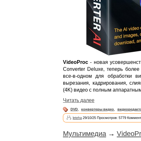
VideoProc
- новая усовершенст
Converter Deluxe, теперь боле
все-в-одном для обработки ви
вырезания, кадрирования, слия
(4K) видео с полным аппаратным
Читать далее
DVD
,
конвертеры видео
,
видеоредакт
leteha
29/10/25 Просмотров: 5779 Коммент
Мультимедиа
→
VideoPr