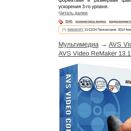
форматами и размерами файл
ускорения 3-го уровня.
Читать далее
DVD
,
конвертеры видео
,
видеоредакт
MANSORY
21/12/24 Просмотров: 3014 Ко
Мультимедиа
→
AVS Vid
AVS Video ReMaker 13.1