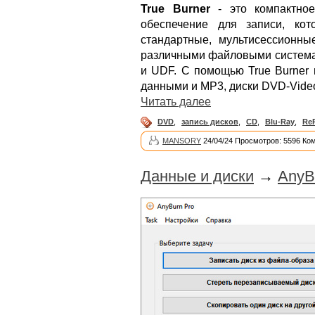
True Burner
- это компактное
обеспечение для записи, кот
стандартные, мультисессионны
различными файловыми системам
и UDF. С помощью True Burner 
данными и MP3, диски DVD-Video
Читать далее
DVD
,
запись дисков
,
CD
,
Blu-Ray
,
Re
MANSORY
24/04/24 Просмотров: 5596 Ко
Данные и диски
→
AnyB