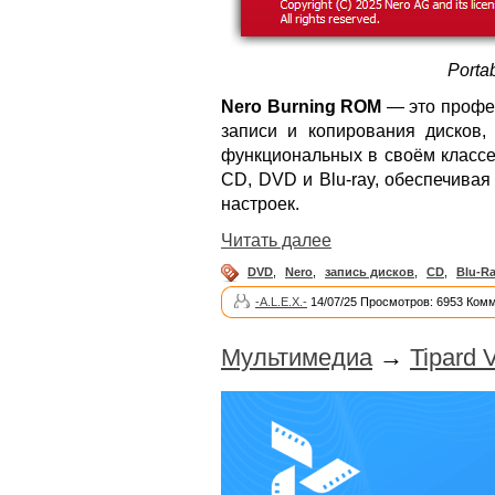
Port
Nero Burning ROM
— это профе
записи и копирования дисков
функциональных в своём классе
CD, DVD и Blu-ray, обеспечива
настроек.
Читать далее
DVD
,
Nero
,
запись дисков
,
CD
,
Blu-R
-A.L.E.X.-
14/07/25 Просмотров: 6953 Комм
Мультимедиа
→
Tipard 