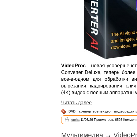
VideoProc
- новая усовершенст
Converter Deluxe, теперь боле
все-в-одном для обработки ви
вырезания, кадрирования, слия
(4K) видео с полным аппаратным
Читать далее
DVD
,
конвертеры видео
,
видеоредакт
leteha
11/03/26 Просмотров: 6526 Коммент
Мультимедиа
→
VideoPr