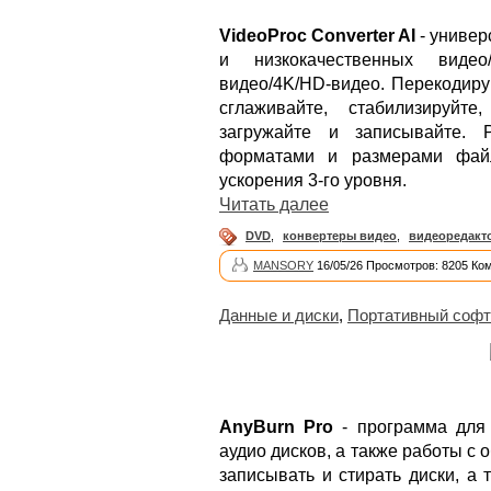
VideoProc Converter AI
- универ
и низкокачественных виде
видео/4K/HD-видео. Перекодиру
сглаживайте, стабилизируйте
загружайте и записывайте. 
форматами и размерами файл
ускорения 3-го уровня.
Читать далее
DVD
,
конвертеры видео
,
видеоредакт
MANSORY
16/05/26 Просмотров: 8205 Ко
Данные и диски
,
Портативный софт
AnyBurn Pro
- программа для 
аудио дисков, а также работы с
записывать и стирать диски, а