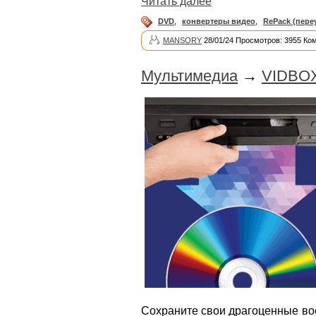
Читать далее
DVD
,
конвертеры видео
,
RePack (пере
MANSORY
28/01/24 Просмотров: 3955 Ко
Мультимедиа
→
VIDBOX
Сохраните свои драгоценные во