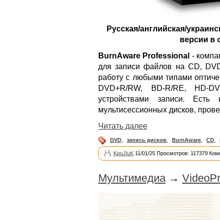
Русская/английская/украинс
версии в 
BurnAware Professional
- компа
для записи файлов на CD, DVD
работу с любыми типами оптиче
DVD+R/RW, BD-R/RE, HD-D
устройствами записи. Есть 
мультисессионных дисков, прове
Читать далее
DVD
,
запись дисков
,
BurnAware
,
CD
,
KpoJIuK
11/01/25 Просмотров: 117379 Ком
Мультимедиа
→
VideoPr