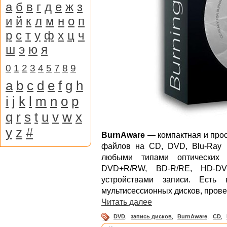
а
б
в
г
д
е
ж
з
и
й
к
л
м
н
о
п
р
с
т
у
ф
х
ц
ч
ш
э
ю
я
0
1
2
3
4
5
7
8
9
a
b
c
d
e
f
g
h
i
j
k
l
m
n
o
p
q
r
s
t
u
v
w
x
y
z
#
BurnAware
— компактная и прос
файлов на CD, DVD, Blu-Ray 
любыми типами оптических 
DVD+R/RW, BD-R/RE, HD-D
устройствами записи. Есть 
мультисессионных дисков, прове
Читать далее
DVD
,
запись дисков
,
BurnAware
,
CD
,