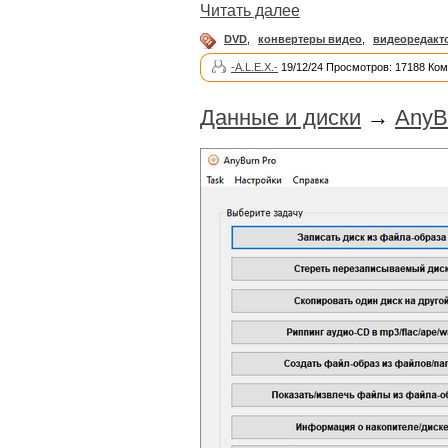
Читать далее
DVD
,
конвертеры видео
,
видеоредакт
-A.L.E.X.-
19/12/24 Просмотров: 17188 Ком
Данные и диски
→
AnyB