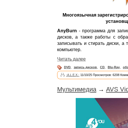
Многоязычная зарегистриро
установщи
AnyBurn
- программа для запис
дисков, а также работы с обр
записывать и стирать диски, а
компьютер.
Читать далее
DVD
,
запись дисков
,
CD
,
Blu-Ray
,
об
-A.L.E.X.-
11/10/25 Просмотров: 6208 Комм
Мультимедиа
→
AVS Vid