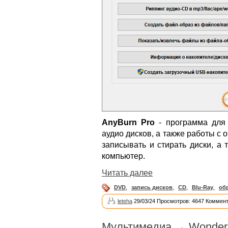
AnyBurn Pro
- программа для 
аудио дисков, а также работы с
записывать и стирать диски, а
компьютер.
Читать далее
DVD
,
запись дисков
,
CD
,
Blu-Ray
,
об
leteha
29/03/24 Просмотров: 4647 Коммент
Мультимедиа
→
Wonder