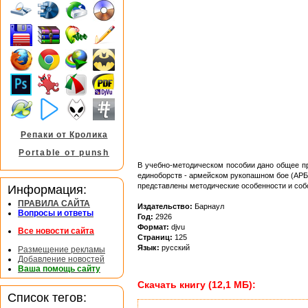
Репаки от Кролика
Portable от punsh
В учебно-методическом пособии дано общее пр
единоборств - армейском рукопашном бое (АРБ
представлены методические особенности и соб
Информация:
ПРАВИЛА САЙТА
Издательство:
Барнаул
Вопросы и ответы
Год:
2926
Формат:
djvu
Все новости сайта
Страниц:
125
Язык:
русский
Размещение рекламы
Добавление новостей
Ваша помощь сайту
Скачать книгу (12,1 МБ):
Список тегов: