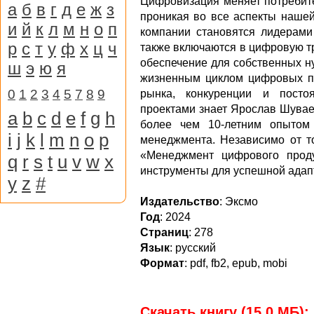
Цифровизация меняет потребит
а
б
в
г
д
е
ж
з
проникая во все аспекты нашей
и
й
к
л
м
н
о
п
компании становятся лидерами
р
с
т
у
ф
х
ц
ч
также включаются в цифровую 
обеспечение для собственных ну
ш
э
ю
я
жизненным циклом цифровых п
0
1
2
3
4
5
7
8
9
рынка, конкуренции и посто
проектами знает Ярослав Шувае
a
b
c
d
e
f
g
h
более чем 10-летним опытом 
i
j
k
l
m
n
o
p
менеджмента. Независимо от то
«Менеджмент цифрового прод
q
r
s
t
u
v
w
x
инструменты для успешной адапт
y
z
#
Издательство
: Эксмо
Год
: 2024
Страниц
: 278
Язык
: русский
Формат
: pdf, fb2, epub, mobi
Скачать книгу (15,0 МБ):