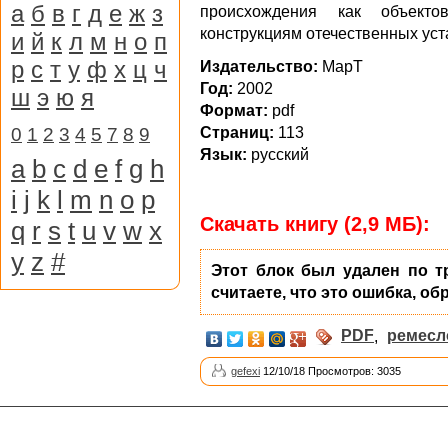
а
б
в
г
д
е
ж
з
происхождения как объект
конструкциям отечественных уст
и
й
к
л
м
н
о
п
р
с
т
у
ф
х
ц
ч
Издательство:
МарТ
Год:
2002
ш
э
ю
я
Формат:
pdf
0
1
2
3
4
5
7
8
9
Страниц:
113
Язык:
русский
a
b
c
d
e
f
g
h
i
j
k
l
m
n
o
p
Скачать книгу (2,9 МБ):
q
r
s
t
u
v
w
x
y
z
#
Этот блок был удален по т
считаете, что это ошибка, об
PDF
,
ремесл
gefexi
12/10/18 Просмотров: 3035