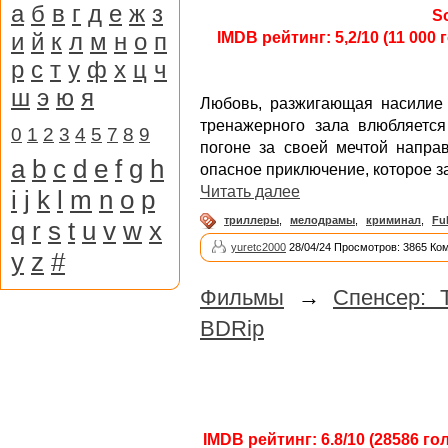
а
б
в
г
д
е
ж
з
S
и
й
к
л
м
н
о
п
IMDB рейтинг: 5,2/10 (11 000 
р
с
т
у
ф
х
ц
ч
ш
э
ю
я
Любовь, разжигающая насилие
тренажерного зала влюбляется
0
1
2
3
4
5
7
8
9
погоне за своей мечтой направ
a
b
c
d
e
f
g
h
опасное приключение, которое за
Читать далее
i
j
k
l
m
n
o
p
триллеры
,
мелодрамы
,
криминал
,
Fu
q
r
s
t
u
v
w
x
yuretc2000
28/04/24 Просмотров: 3865 Ко
y
z
#
Фильмы
→
Спенсер: 
BDRip
IMDB рейтинг: 6.8/10 (28586 го