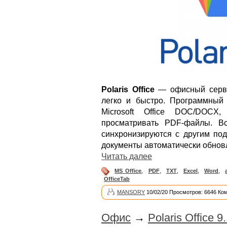
Polaris Office
— офисный серви
легко и быстро. Программный 
Microsoft Office DOC/DOC
просматривать PDF-файлы. Вс
синхронизируются с другим под
документы автоматически обнов
Читать далее
MS Office
,
PDF
,
TXT
,
Excel
,
Word
,
OfficeTab
MANSORY
10/02/20 Просмотров: 6646 Ко
Офис
→
Polaris Office 9