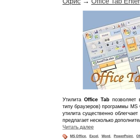
Офис
→
Office Tab Enter
Утилита
Office Tab
позволяет 
типу браузеров) программы MS O
утилита существенно облегчает
предлагает несколько дополнит
Читать далее
MS Office
,
Excel
,
Word
,
PowerPoint
,
Of