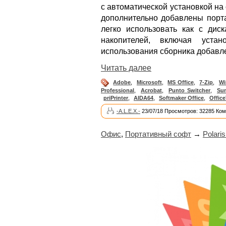
с автоматической установкой н
дополнительно добавлены порт
легко использовать как с дис
накопителей, включая устан
использования сборника добавл
Читать далее
Adobe
,
Microsoft
,
MS Office
,
7-Zip
,
W
Professional
,
Acrobat
,
Punto Switcher
,
Su
priPrinter
,
AIDA64
,
Softmaker Office
,
Offic
-A.L.E.X.-
23/07/18 Просмотров: 32285 Ком
Офис
,
Портативный софт
→
Polaris