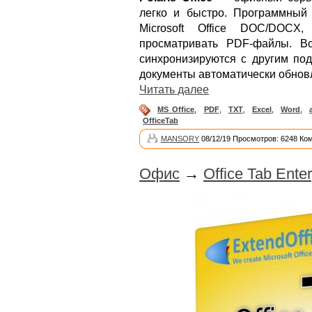
легко и быстро. Программный 
Microsoft Office DOC/DOC
просматривать PDF-файлы. Вс
синхронизируются с другим под
документы автоматически обнов
Читать далее
MS Office
,
PDF
,
TXT
,
Excel
,
Word
,
OfficeTab
MANSORY
08/12/19 Просмотров: 6248 Ко
Офис
→
Office Tab Enter