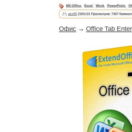
MS Office
,
Excel
,
Word
,
PowerPoint
,
Of
aks85
23/01/15 Просмотров: 7367 Коммент
Офис
→
Office Tab Enter