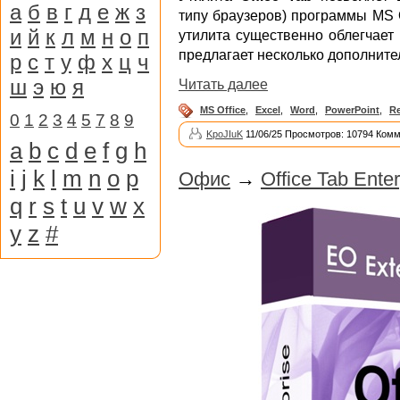
а
б
в
г
д
е
ж
з
типу браузеров) программы MS O
и
й
к
л
м
н
о
п
утилита существенно облегчает
предлагает несколько дополнит
р
с
т
у
ф
х
ц
ч
ш
э
ю
я
Читать далее
MS Office
,
Excel
,
Word
,
PowerPoint
,
R
0
1
2
3
4
5
7
8
9
KpoJIuK
11/06/25 Просмотров: 10794 Комм
a
b
c
d
e
f
g
h
i
j
k
l
m
n
o
p
Офис
→
Office Tab Enter
q
r
s
t
u
v
w
x
y
z
#