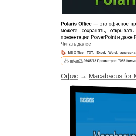
Polaris Office
— это офисное при
можете сохранять, открывать 
презентации PowerPoint и даже P
Читать далее
MS Office
,
TXT
,
Excel
,
Word
,
альтерна
tolyan76
26/05/18 Просмотров: 7056 Комме
Офис
→
Macabacus for M