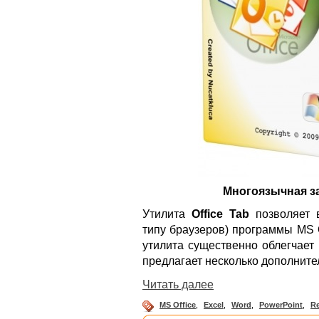
Многоязычная з
Утилита
Office Tab
позволяет 
типу браузеров) программы MS O
утилита существенно облегчает
предлагает несколько дополнит
Читать далее
MS Office
,
Excel
,
Word
,
PowerPoint
,
R