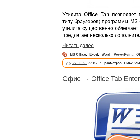
Утилита
Office Tab
позволяет 
типу браузеров) программы MS O
утилита существенно облегчает
предлагает несколько дополнит
Читать далее
MS Office
,
Excel
,
Word
,
PowerPoint
,
Of
-A.L.E.X.-
22/10/17 Просмотров: 14362 Ком
Офис
→
Office Tab Enter