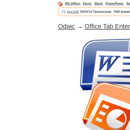
MS Office
,
Excel
,
Word
,
PowerPoint
,
R
KpoJIuK
29/04/14 Просмотров: 7468 Комме
Офис
→
Office Tab Enter