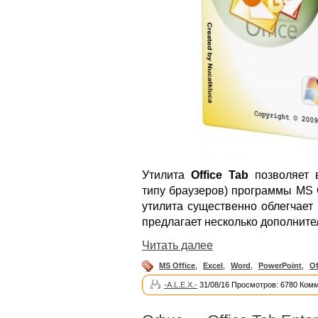
Утилита
Office Tab
позволяет 
типу браузеров) программы MS O
утилита существенно облегчает
предлагает несколько дополнит
Читать далее
MS Office
,
Excel
,
Word
,
PowerPoint
,
Of
-A.L.E.X.-
31/08/16 Просмотров: 6780 Комм