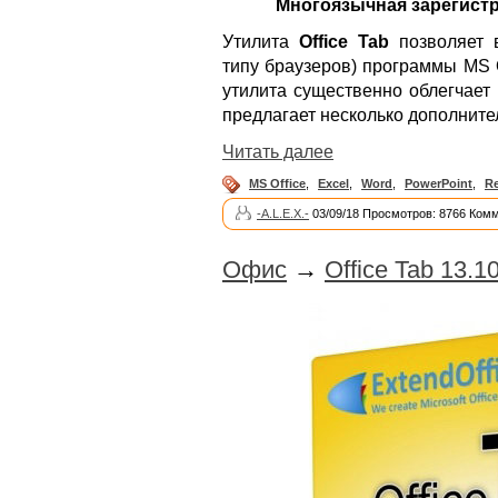
Многоязычная зарегистр
Утилита
Office Tab
позволяет 
типу браузеров) программы MS O
утилита существенно облегчает
предлагает несколько дополнит
Читать далее
MS Office
,
Excel
,
Word
,
PowerPoint
,
R
-A.L.E.X.-
03/09/18 Просмотров: 8766 Комм
Офис
→
Office Tab 13.10