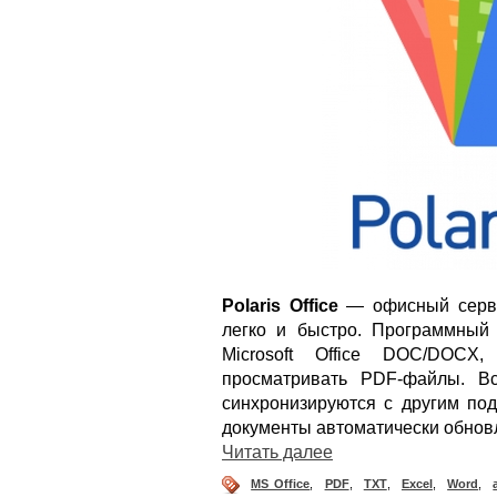
Polaris Office
— офисный серви
легко и быстро. Программный 
Microsoft Office DOC/DOC
просматривать PDF-файлы. Вс
синхронизируются с другим под
документы автоматически обнов
Читать далее
MS Office
,
PDF
,
TXT
,
Excel
,
Word
,