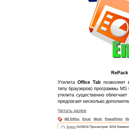
RePack
Утилита
Office Tab
позволяет 
типу браузеров) программы MS O
утилита существенно облегчает
предлагает несколько дополнит
Читать далее
MS Office
,
Excel
,
Word
,
PowerPoint
,
R
Argest
01/09/16 Просмотров: 8242 Коммен