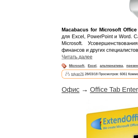
Macabacus for Microsoft Office
для Excel, PowerPoint и Word.
Microsoft. Усовершенствован
финансов и других специалистов
Читать далее
Microsoft
,
Excel
,
альтернатива
,
презе
tolyan76
28/03/18 Просмотров: 6061 Комме
Офис
→
Office Tab Enter