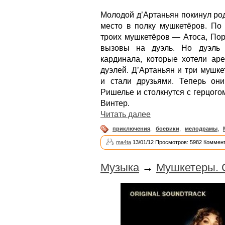
Молодой д’Артаньян покинул ро
место в полку мушкетёров. По 
троих мушкетёров — Атоса, Пор
вызовы на дуэль. Но дуэль 
кардинала, которые хотели аре
дуэлей. Д’Артаньян и три мушк
и стали друзьями. Теперь он
Ришелье и столкнутся с герцог
Винтер.
Читать далее
приключения
,
боевики
,
мелодрамы
,
ma4ta
13/01/12 Просмотров: 5982 Коммент
Музыка
→
Мушкетеры. С