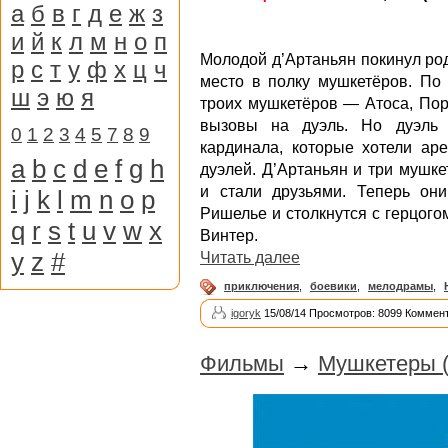
а
б
в
г
д
е
ж
з
и
й
к
л
м
н
о
п
Молодой д’Артаньян покинул ро
р
с
т
у
ф
х
ц
ч
место в полку мушкетёров. По 
ш
э
ю
я
троих мушкетёров — Атоса, Пор
вызовы на дуэль. Но дуэль 
0
1
2
3
4
5
7
8
9
кардинала, которые хотели аре
a
b
c
d
e
f
g
h
дуэлей. Д’Артаньян и три мушк
и стали друзьями. Теперь он
i
j
k
l
m
n
o
p
Ришелье и столкнутся с герцог
q
r
s
t
u
v
w
x
Винтер.
y
z
#
Читать далее
приключения
,
боевики
,
мелодрамы
,
igoryk
15/08/14 Просмотров: 8099 Коммент
Фильмы
→
Мушкетеры (