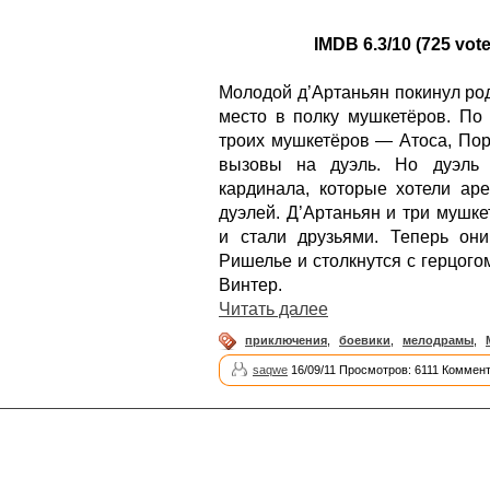
IMDB 6.3/10 (725 vote
Молодой д’Артаньян покинул ро
место в полку мушкетёров. По 
троих мушкетёров — Атоса, Пор
вызовы на дуэль. Но дуэль 
кардинала, которые хотели аре
дуэлей. Д’Артаньян и три мушк
и стали друзьями. Теперь он
Ришелье и столкнутся с герцог
Винтер.
Читать далее
приключения
,
боевики
,
мелодрамы
,
saqwe
16/09/11 Просмотров: 6111 Коммент