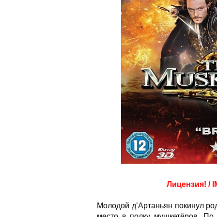
Лицензия! / I
Молодой д’Артаньян покинул ро
место в полку мушкетёров. По 