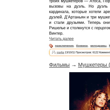
троих мушкетёров — Атоса, Пор
вызовы на дуэль. Но дуэль 
кардинала, которые хотели аре
дуэлей. Д’Артаньян и три мушк
и стали друзьями. Теперь он
Ришелье и столкнутся с герцог
Винтер.
Читать далее
приключения
,
боевики
,
мелодрамы
,
ma4ta
13/10/11 Просмотров: 6122 Коммент
Фильмы
→
Мушкетеры (