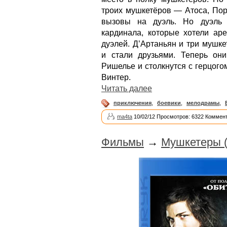
троих мушкетёров — Атоса, Пор
вызовы на дуэль. Но дуэль 
кардинала, которые хотели аре
дуэлей. Д’Артаньян и три мушк
и стали друзьями. Теперь он
Ришелье и столкнутся с герцог
Винтер.
Читать далее
приключения
,
боевики
,
мелодрамы
,
ma4ta
10/02/12 Просмотров: 6322 Коммент
Фильмы
→
Мушкетеры (