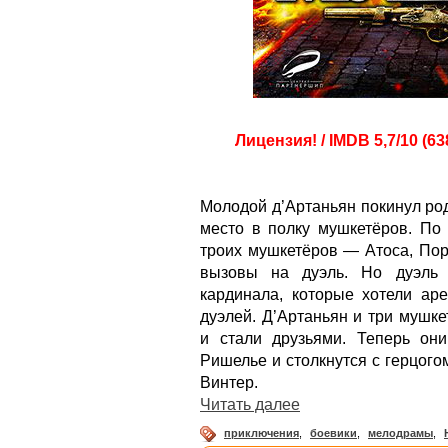
Лицензия! / IMDB 5,7/10 (6
Молодой д’Артаньян покинул ро
место в полку мушкетёров. По 
троих мушкетёров — Атоса, Пор
вызовы на дуэль. Но дуэль 
кардинала, которые хотели аре
дуэлей. Д’Артаньян и три мушк
и стали друзьями. Теперь он
Ришелье и столкнутся с герцог
Винтер.
Читать далее
приключения
,
боевики
,
мелодрамы
,