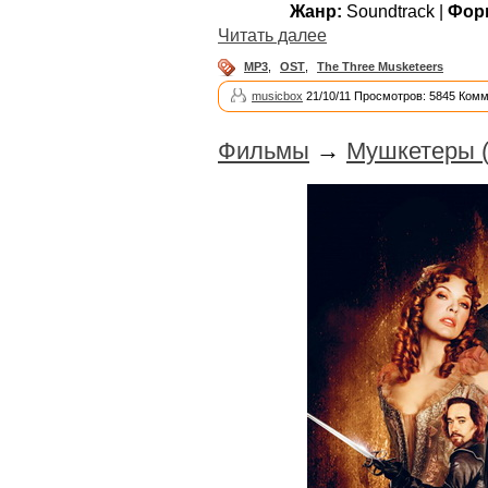
Жанр:
Soundtrack |
Фор
Читать далее
MP3
,
OST
,
The Three Musketeers
musicbox
21/10/11 Просмотров: 5845 Комм
Фильмы
→
Мушкетеры (