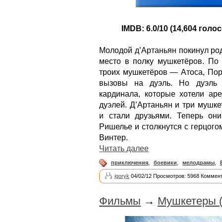
IMDB: 6.0/10 (14,604 голос
Молодой д’Артаньян покинул ро
место в полку мушкетёров. По 
троих мушкетёров — Атоса, Пор
вызовы на дуэль. Но дуэль 
кардинала, которые хотели аре
дуэлей. Д’Артаньян и три мушк
и стали друзьями. Теперь он
Ришелье и столкнутся с герцог
Винтер.
Читать далее
приключения
,
боевики
,
мелодрамы
,
igoryk
04/02/12 Просмотров: 5968 Коммент
Фильмы
→
Мушкетеры (