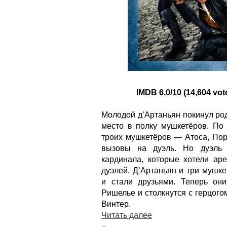
IMDB 6.0/10 (14,604 vot
Молодой д’Артаньян покинул ро
место в полку мушкетёров. По 
троих мушкетёров — Атоса, Пор
вызовы на дуэль. Но дуэль 
кардинала, которые хотели аре
дуэлей. Д’Артаньян и три мушк
и стали друзьями. Теперь он
Ришелье и столкнутся с герцог
Винтер.
Читать далее