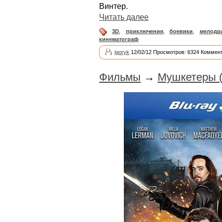
Винтер.
Читать далее
3D
,
приключения
,
боевики
,
мелодр
кинематограф
igoryk
12/02/12 Просмотров: 6324 Коммент
Фильмы
→
Мушкетеры (