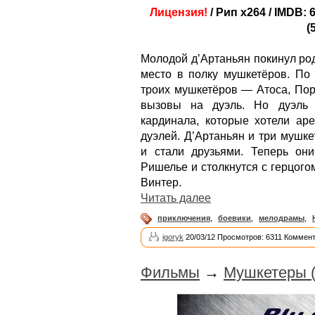
Лицензия!
/ Рип x264 / IMDB: 
(
Молодой д’Артаньян покинул ро
место в полку мушкетёров. По 
троих мушкетёров — Атоса, Пор
вызовы на дуэль. Но дуэль 
кардинала, которые хотели аре
дуэлей. Д’Артаньян и три мушк
и стали друзьями. Теперь он
Ришелье и столкнутся с герцог
Винтер.
Читать далее
приключения
,
боевики
,
мелодрамы
,
igoryk
20/03/12 Просмотров: 6311 Коммент
Фильмы
→
Мушкетеры (