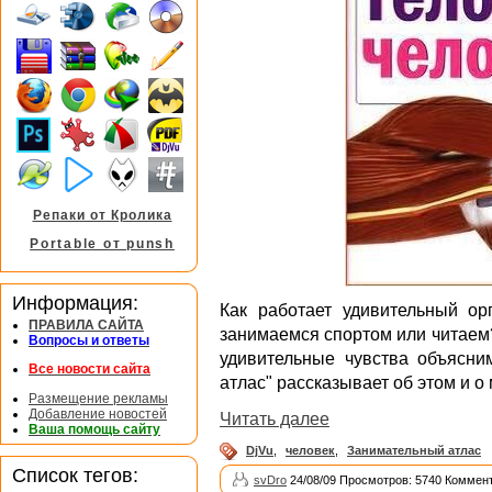
Репаки от Кролика
Portable от punsh
Информация:
Как работает удивительный ор
ПРАВИЛА САЙТА
занимаемся спортом или читаем? 
Вопросы и ответы
удивительные чувства объясни
Все новости сайта
атлас" рассказывает об этом и о 
Размещение рекламы
Добавление новостей
Читать далее
Ваша помощь сайту
DjVu
,
человек
,
Занимательный атлас
Список тегов:
svDro
24/08/09 Просмотров: 5740 Коммент