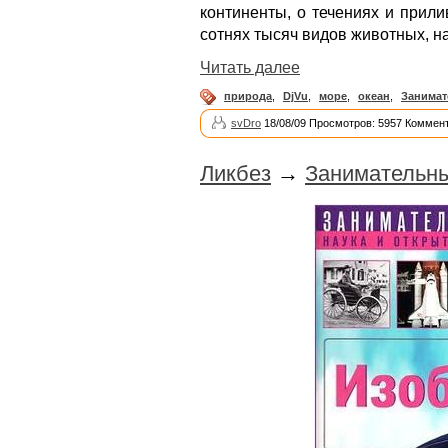
континенты, о течениях и прил
сотнях тысяч видов животных, 
Читать далее
природа
,
DjVu
,
море
,
океан
,
Занимат
svDro
18/08/09 Просмотров: 5957 Коммент
Ликбез
→
Занимательны