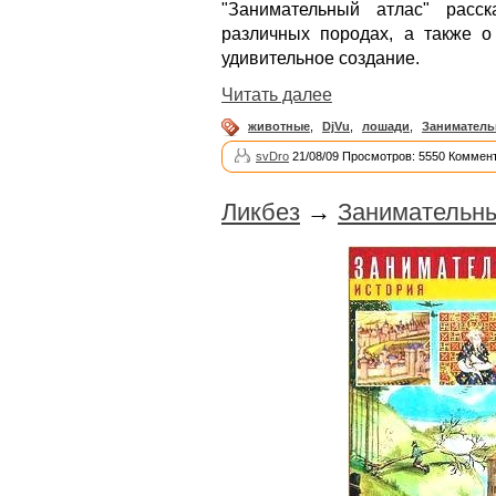
"Занимательный атлас" расс
различных породах, а также о 
удивительное создание.
Читать далее
животные
,
DjVu
,
лошади
,
Заниматель
svDro
21/08/09 Просмотров: 5550 Коммент
Ликбез
→
Занимательны