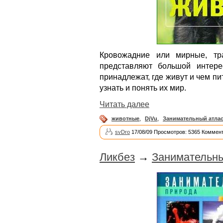
Кровожадние или мирные, тр
представляют большой интер
принадлежат, где живут и чем п
узнать и понять их мир.
Читать далее
животные
,
DjVu
,
Занимательный атла
svDro
17/08/09 Просмотров: 5365 Коммент
Ликбез
→
Занимательны