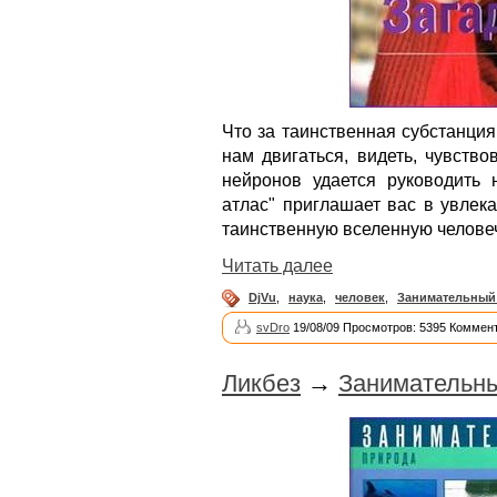
Что за таинственная субстанци
нам двигаться, видеть, чувство
нейронов удается руководить
атлас" приглашает вас в увлек
таинственную вселенную человеч
Читать далее
DjVu
,
наука
,
человек
,
Занимательный 
svDro
19/08/09 Просмотров: 5395 Коммент
Ликбез
→
Занимательны