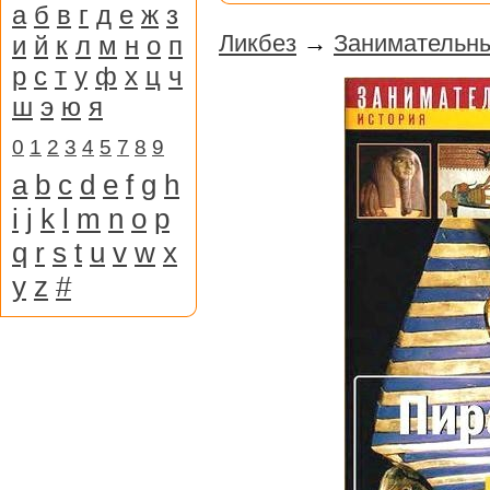
а
б
в
г
д
е
ж
з
Ликбез
→
Занимательны
и
й
к
л
м
н
о
п
р
с
т
у
ф
х
ц
ч
ш
э
ю
я
0
1
2
3
4
5
7
8
9
a
b
c
d
e
f
g
h
i
j
k
l
m
n
o
p
q
r
s
t
u
v
w
x
y
z
#