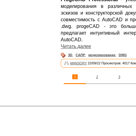
моделирования в различных 
эскизов и конструкторской док
совместимость с AutoCAD и пр
.dwg. progeCAD - это больш
предлагает интуитивный инт
AutoCAD.
Читать далее
3D
,
САПР
,
моделирование
,
DWG
MANSORY
22/09/22 Просмотров: 4017 Ко
1
2
3