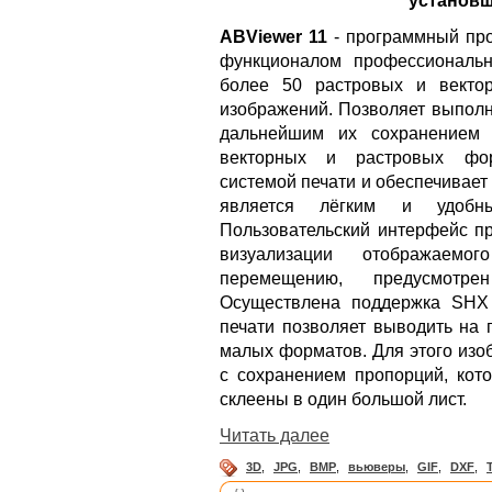
установщ
ABViewer 11
- программный про
функционалом профессиональн
более 50 растровых и вект
изображений. Позволяет выполн
дальнейшим их сохранением
векторных и растровых фор
системой печати и обеспечивае
является лёгким и удобн
Пользовательский интерфейс пр
визуализации отображаем
перемещению, предусмотр
Осуществлена поддержка SHX
печати позволяет выводить на 
малых форматов. Для этого изо
с сохранением пропорций, кот
склеены в один большой лист.
Читать далее
3D
,
JPG
,
BMP
,
вьюверы
,
GIF
,
DXF
,