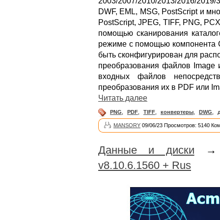
2003/2007/2010/2013/2016/201
DWF, EML, MSG, PostScript и мно
PostScript, JPEG, TIFF, PNG, PC
помощью сканирования каталого
режиме с помощью компонента C
быть сконфигурирован для распо
преобразования файлов Image и
входных файлов непосредст
преобразования их в PDF или Im
Читать далее
PNG
,
PDF
,
TIFF
,
конвертеры
,
DWG
,
MANSORY
09/06/23 Просмотров: 5140 Ко
Данные и диски
v8.10.6.1560 + Rus