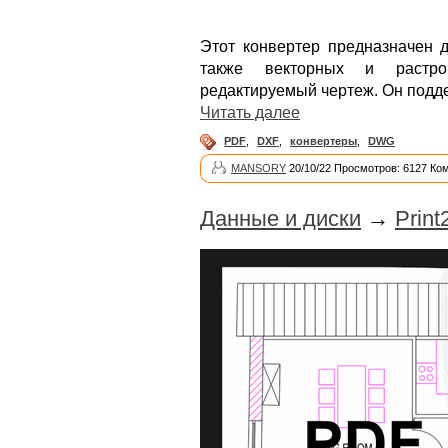
Этот конвертер предназначен
также векторных и растро
редактируемый чертеж. Он подде
Читать далее
PDF
,
DXF
,
конвертеры
,
DWG
MANSORY
20/10/22 Просмотров: 6127 Ко
Данные и диски
→
Prin