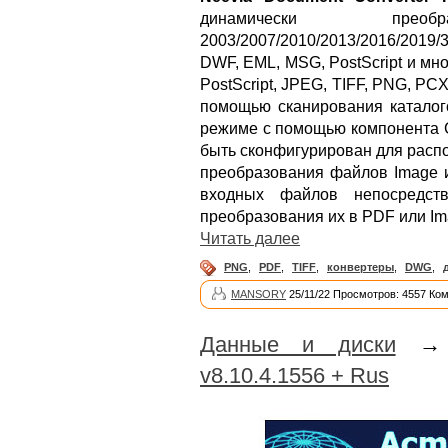
динамически преоб
2003/2007/2010/2013/2016/201
DWF, EML, MSG, PostScript и мно
PostScript, JPEG, TIFF, PNG, PC
помощью сканирования каталого
режиме с помощью компонента C
быть сконфигурирован для распо
преобразования файлов Image и
входных файлов непосредст
преобразования их в PDF или Im
Читать далее
PNG
,
PDF
,
TIFF
,
конвертеры
,
DWG
,
MANSORY
25/11/22 Просмотров: 4557 Ко
Данные и диски
v8.10.4.1556 + Rus