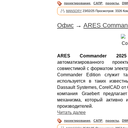
проектирование
,
САПР
,
проекты
,
DW
MANSORY
23/02/25 Просмотров: 3326 Ко
Офис
→
ARES Commander
ARES Commander 2025
автоматизированного прое
совместимой с форматом элект
Commander Edition служит т
используется в таких известны
Dassault Systemes, CorelCAD от 
компания Graebert предлага
механизма, который активно и
производителей.
Читать далее
проектирование
,
САПР
,
проекты
,
DW