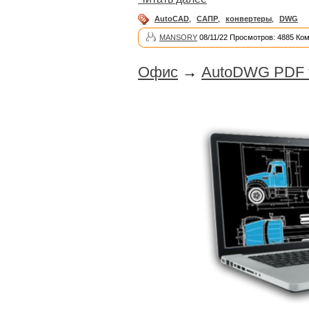
AutoCAD
,
САПР
,
конвертеры
,
DWG
MANSORY
08/11/22 Просмотров: 4885 Ко
Офис
→
AutoDWG PDF t