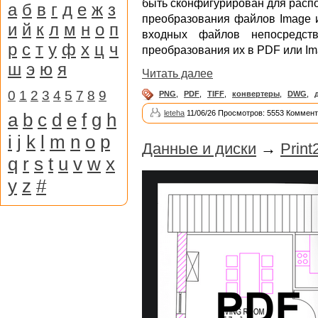
быть сконфигурирован для распо
а
б
в
г
д
е
ж
з
преобразования файлов Image и
и
й
к
л
м
н
о
п
входных файлов непосредст
р
с
т
у
ф
х
ц
ч
преобразования их в PDF или Im
ш
э
ю
я
Читать далее
0
1
2
3
4
5
7
8
9
PNG
,
PDF
,
TIFF
,
конвертеры
,
DWG
,
leteha
11/06/26 Просмотров: 5553 Коммент
a
b
c
d
e
f
g
h
i
j
k
l
m
n
o
p
Данные и диски
→
Prin
q
r
s
t
u
v
w
x
y
z
#