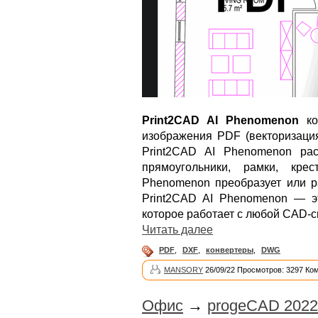
Print2CAD AI Phenomenon
ко
изображения PDF (векторизация
Print2CAD AI Phenomenon рас
прямоугольники, рамки, кре
Phenomenon преобразует или ра
Print2CAD AI Phenomenon — э
которое работает с любой CAD-с
Читать далее
PDF
,
DXF
,
конвертеры
,
DWG
MANSORY
26/09/22 Просмотров: 3297 Ко
Офис
→
progeCAD 2022 