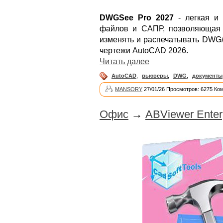
DWGSee Pro 2027
- легкая и
файлов и САПР, позволяющая л
изменять и распечатывать DW
чертежи AutoCAD 2026.
Читать далее
AutoCAD
,
вьюверы
,
DWG
,
документы
MANSORY
27/01/26 Просмотров: 6275 Ко
Офис
→
ABViewer Enterp