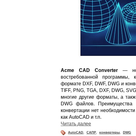
Acme CAD Converter
— нов
востребованной программы, 
формате DXF, DWF, DWG и конве
TIFF, PNG, TGA, DXF, DWG, SVG
многие другие форматы, а такж
DWG файлов. Преимущества п
конвертации нет необходимости
как AutoCAD и т.п.
Читать далее
AutoCAD
,
САПР
,
конвертеры
,
DWG