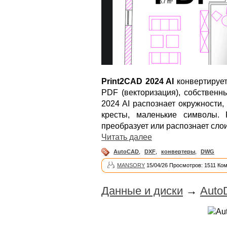
Print2CAD 2024 AI
конвертирует
PDF (векторизация), собственн
2024 AI распознает окружности,
кресты, маленькие символы. 
преобразует или распознает слои
Читать далее
AutoCAD
,
DXF
,
конвертеры
,
DWG
MANSORY
15/04/26 Просмотров: 1511 Ко
Данные и диски
→
Auto