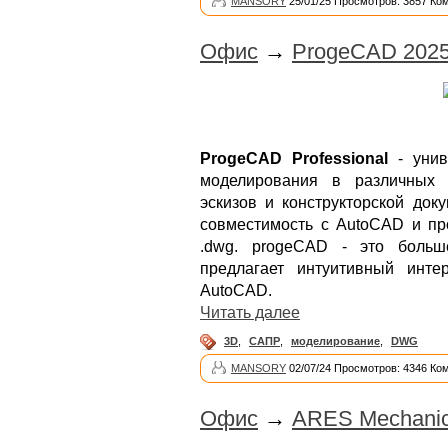
MANSORY
25/01/25 Просмотров: 3857 Ко
Офис
→
ProgeCAD 2025 
ProgeCAD Professional
- унив
моделирования в различных 
эскизов и конструкторской док
совместимость с AutoCAD и пр
.dwg. progeCAD - это больш
предлагает интуитивный инт
AutoCAD.
Читать далее
3D
,
САПР
,
моделирование
,
DWG
MANSORY
02/07/24 Просмотров: 4346 Ко
Офис
→
ARES Mechanica