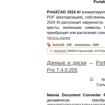
Portab
Print2CAD 2024 AI
конвертирует
PDF (векторизация), собственн
2024 AI распознает окружности,
кресты, маленькие символы. 
преобразует или распознает слои
Читать далее
AutoCAD
,
DXF
,
конвертеры
,
DWG
MANSORY
09/08/23 Просмотров: 4278 Ко
Данные и диски
→
Por
Pro 7.4.0.205
Neevia Document Converter 
динамически преоб