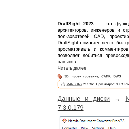
DraftSight 2023
— это функц
архитекторов, инженеров и ст
пользователей CAD, проекти
DraftSight помогает легко, быс
просматривать и комментир
позволяет добиться превосхо
навыков.
Читать далее
3D
,
проектирование
,
САПР
,
DWG
MANSORY
21/03/23 Просмотров: 3053 Ко
Данные и диски
→
N
7.3.0.179