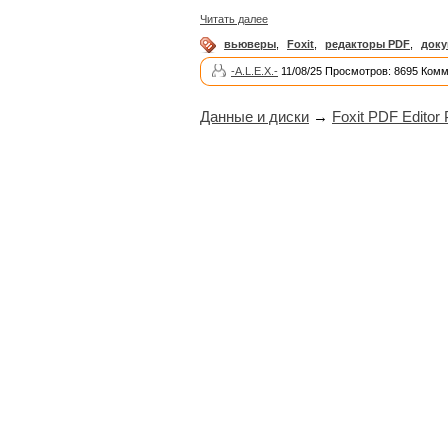
Читать далее
вьюверы
,
Foxit
,
редакторы PDF
,
док
-A.L.E.X.-
11/08/25 Просмотров: 8695 Комм
Данные и диски
→
Foxit PDF Editor