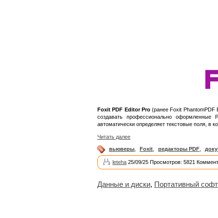
Foxit PDF Editor Pro
(ранее Foxit PhantomPDF 
создавать профессионально оформленные P
автоматически определяет текстовые поля, в к
Читать далее
вьюверы
,
Foxit
,
редакторы PDF
,
док
leteha
25/09/25 Просмотров: 5821 Коммент
Данные и диски
,
Портативный софт