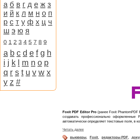
а
б
в
г
д
е
ж
з
и
й
к
л
м
н
о
п
р
с
т
у
ф
х
ц
ч
ш
э
ю
я
0
1
2
3
4
5
7
8
9
a
b
c
d
e
f
g
h
i
j
k
l
m
n
o
p
q
r
s
t
u
v
w
x
y
z
#
Foxit PDF Editor Pro
(ранее Foxit PhantomPDF 
создавать профессионально оформленные P
автоматически определяет текстовые поля, в к
Читать далее
вьюверы
,
Foxit
,
редакторы PDF
,
док