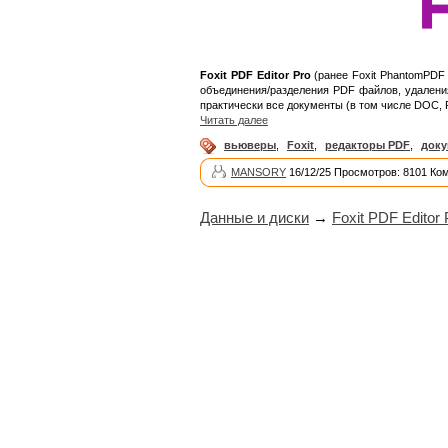
Foxit PDF Editor Pro
(ранее Foxit PhantomPDF 
объединения/разделения PDF файлов, удаления
практически все документы (в том числе DOC, 
Читать далее
вьюверы
,
Foxit
,
редакторы PDF
,
док
MANSORY
16/12/25 Просмотров: 8101 Ко
Данные и диски
→
Foxit PDF Editor