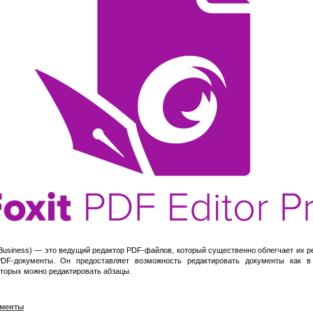
Business) — это ведущий редактор PDF-файлов, который существенно облегчает их р
DF-документы. Он предоставляет возможность редактировать документы как в 
оторых можно редактировать абзацы.
ументы