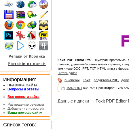
Репаки от Кролика
Foxit PDF Editor Pro
- шустрая программа, п
Portable от punsh
файлов, удаления/вставки новых страниц, соз
том числе DOC, PPT, TXT, HTML и пр.) в форма
Читать далее
Информация:
вьюверы
,
Foxit
,
редакторы PDF
,
док
ПРАВИЛА САЙТА
MANSORY
03/07/26 Просмотров: 1785 Ко
Вопросы и ответы
Все новости сайта
Данные и диски
→
Foxit PDF Editor
Размещение рекламы
Добавление новостей
Ваша помощь сайту
Список тегов: