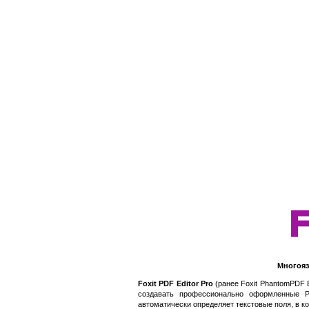
Многояз
Foxit PDF Editor Pro
(ранее Foxit PhantomPDF 
создавать профессионально оформленные P
автоматически определяет текстовые поля, в к