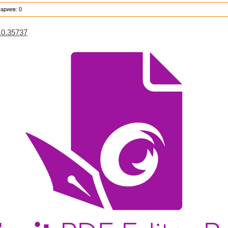
ариев: 0
.0.35737