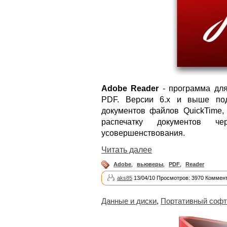
Adobe Reader
- программа для
PDF. Версии 6.x и выше под
документов файлов QuickTime, 
распечатку документов ч
усовершенствования.
Читать далее
Adobe
,
вьюверы
,
PDF
,
Reader
aks85
13/04/10 Просмотров: 3970 Коммент
Данные и диски
,
Портативный софт