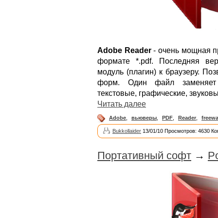
Adobe Reader
- очень мощная п
формате *.pdf. Последняя ве
модуль (плагин) к браузеру. По
форм. Один файл заменяет 
текстовые, графические, звуков
Читать далее
Adobe
,
вьюверы
,
PDF
,
Reader
,
freewa
Bukkollaider
13/01/10 Просмотров: 4630 Ко
Портативный софт
→
Po