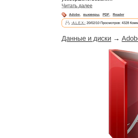
Читать далее
Adobe
,
вьюверы
,
PDF
,
Reader
-A.L.E.X.-
20/02/10 Просмотров: 4328 Комм
Данные и диски
→
Adob