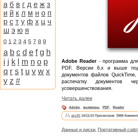
а
б
в
г
д
е
ж
з
и
й
к
л
м
н
о
п
р
с
т
у
ф
х
ц
ч
ш
э
ю
я
0
1
2
3
4
5
7
8
9
a
b
c
d
e
f
g
h
i
j
k
l
m
n
o
p
Adobe Reader
- программа для
PDF. Версии 6.x и выше под
q
r
s
t
u
v
w
x
документов файлов QuickTime, 
y
z
#
распечатку документов ч
усовершенствования.
Читать далее
Adobe
,
вьюверы
,
PDF
,
Reader
aks85
16/11/10 Просмотров: 3988 Коммент
Данные и диски
,
Портативный софт