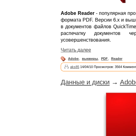
Adobe Reader
- популярная про
формата PDF. Версии 6.x и вы
в документов файлов QuickTime
распечатку документов ч
усовершенствования.
Читать далее
Adobe
,
вьюверы
,
PDF
,
Reader
aks85
14/04/10 Просмотров: 3564 Коммент
Данные и диски
→
Adob