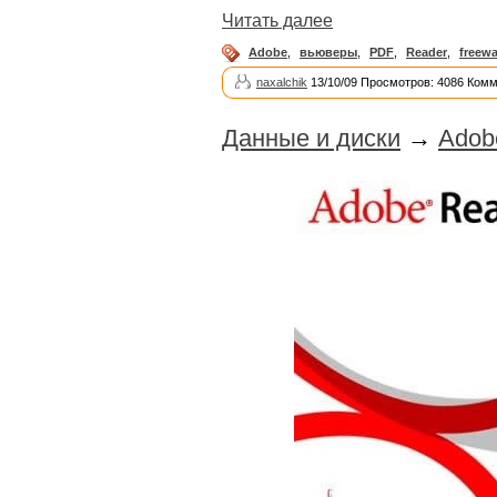
Читать далее
Adobe
,
вьюверы
,
PDF
,
Reader
,
freewa
naxalchik
13/10/09 Просмотров: 4086 Комм
Данные и диски
→
Adob