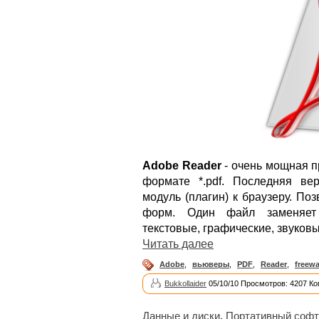
Adobe Reader
- очень мощная п
формате *.pdf. Последняя ве
модуль (плагин) к браузеру. По
форм. Один файл заменяет 
текстовые, графические, звуков
Читать далее
Adobe
,
вьюверы
,
PDF
,
Reader
,
freewa
Bukkollaider
05/10/10 Просмотров: 4207 Ко
Данные и диски
,
Портативный софт