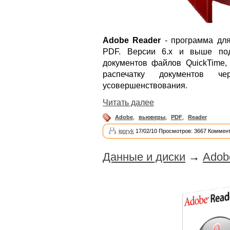
Adobe Reader
- программа для
PDF. Версии 6.x и выше под
документов файлов QuickTime, 
распечатку документов ч
усовершенствования.
Читать далее
Adobe
,
вьюверы
,
PDF
,
Reader
igoryk
17/02/10 Просмотров: 3667 Коммент
Данные и диски
→
Adobe