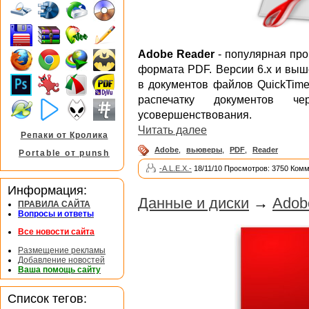
Adobe Reader
- популярная про
формата PDF. Версии 6.x и вы
в документов файлов QuickTime
распечатку документов ч
усовершенствования.
Читать далее
Репаки от Кролика
Adobe
,
вьюверы
,
PDF
,
Reader
Portable от punsh
-A.L.E.X.-
18/11/10 Просмотров: 3750 Комм
Информация:
Данные и диски
→
Adob
ПРАВИЛА САЙТА
Вопросы и ответы
Все новости сайта
Размещение рекламы
Добавление новостей
Ваша помощь сайту
Список тегов: