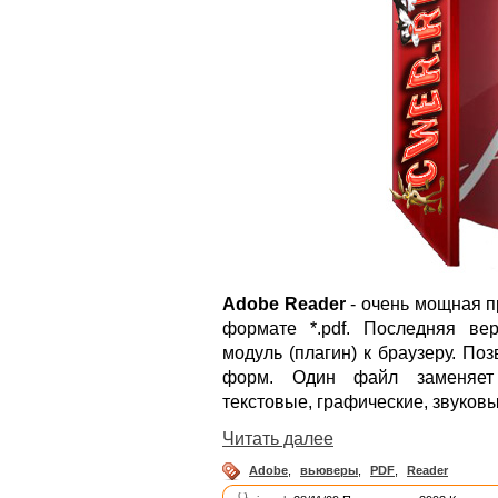
Adobe Reader
- очень мощная п
формате *.pdf. Последняя ве
модуль (плагин) к браузеру. По
форм. Один файл заменяет 
текстовые, графические, звуков
Читать далее
Adobe
,
вьюверы
,
PDF
,
Reader