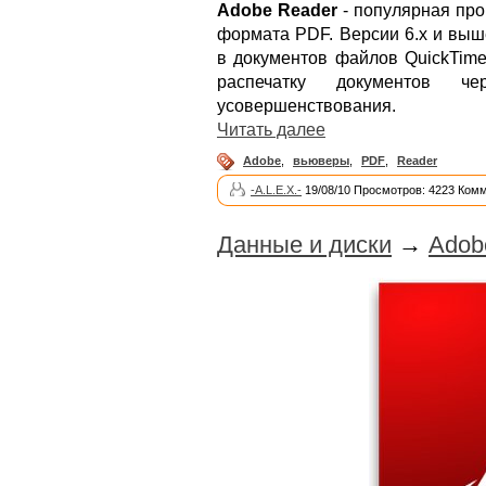
Adobe Reader
- популярная про
формата PDF. Версии 6.x и вы
в документов файлов QuickTime
распечатку документов ч
усовершенствования.
Читать далее
Adobe
,
вьюверы
,
PDF
,
Reader
-A.L.E.X.-
19/08/10 Просмотров: 4223 Комм
Данные и диски
→
Adob