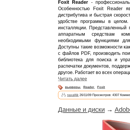
Foxit Reader
- профессиональ
Особенностью Foxit Reader я
дистрибутива и быстрая скорост
удобстве программы в целом.
инсталляции. Представленный 
аппаратным средствам ком
необходимыми функциями для
Доступны такие возможности как
с файлов PDF, производить поис
библиотека для поиска и упр
распечатки документов, поддерж
другое. Работает во всех опера
Читать далее
вьюверы
,
Reader
,
Foxit
naxal4ik
26/11/09 Просмотров: 4307 Комме
Данные и диски
→
Adobe