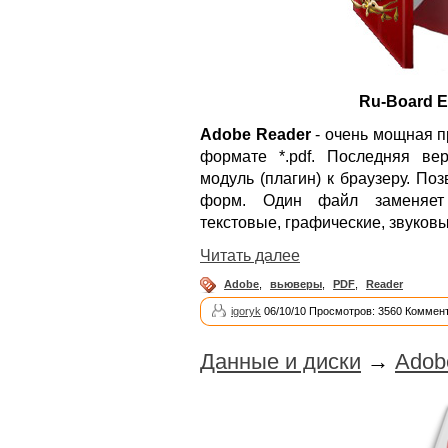
Ru-Board Ed
Adobe Reader
- очень мощная п
формате *.pdf. Последняя ве
модуль (плагин) к браузеру. По
форм. Один файл заменяет 
текстовые, графические, звуков
Читать далее
Adobe
,
вьюверы
,
PDF
,
Reader
igoryk
06/10/10 Просмотров: 3560 Коммент
Данные и диски
→
Adob