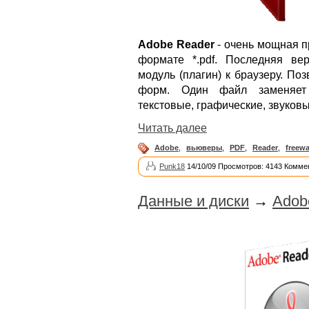
Adobe Reader
- очень мощная п
формате *.pdf. Последняя ве
модуль (плагин) к браузеру. По
форм. Один файл заменяет 
текстовые, графические, звуков
Читать далее
Adobe
,
вьюверы
,
PDF
,
Reader
,
freewa
Punk18
14/10/09 Просмотров: 4143 Комме
Данные и диски
→
Adobe