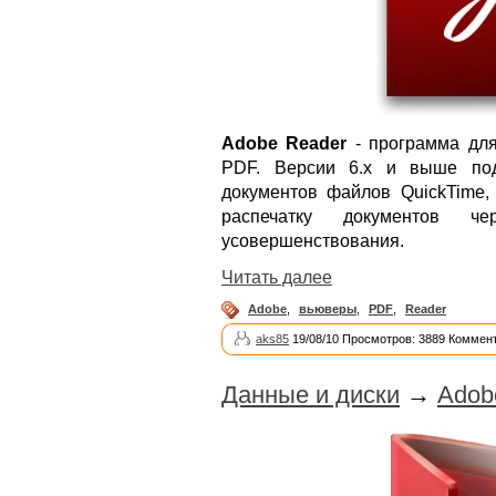
Adobe Reader
- программа для
PDF. Версии 6.x и выше под
документов файлов QuickTime, 
распечатку документов ч
усовершенствования.
Читать далее
Adobe
,
вьюверы
,
PDF
,
Reader
aks85
19/08/10 Просмотров: 3889 Коммент
Данные и диски
→
Adobe