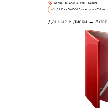
Adobe
,
вьюверы
,
PDF
,
Reader
-A.L.E.X.-
30/06/10 Просмотров: 4033 Комм
Данные и диски
→
Adobe