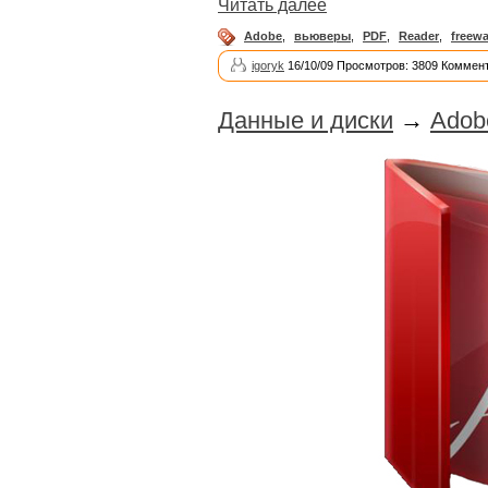
Читать далее
Adobe
,
вьюверы
,
PDF
,
Reader
,
freewa
igoryk
16/10/09 Просмотров: 3809 Коммент
Данные и диски
→
Adob