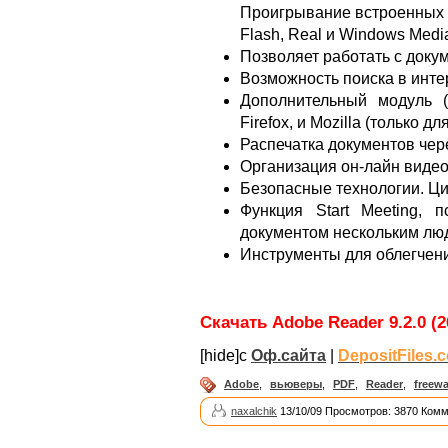
Проигрывание встроенных 
Flash, Real и Windows Medi
Позволяет работать с доку
Возможность поиска в инте
Дополнительный модуль (
Firefox, и Mozilla (только д
Распечатка документов чер
Организация он-лайн виде
Безопасные технологии. Ц
Функция Start Meeting, 
документом нескольким лю
Инструменты для облегчен
Скачать Adobe Reader 9.2.0 (2
[hide]с
Оф.сайта
|
DepositFiles.
Adobe
,
вьюверы
,
PDF
,
Reader
,
freewa
naxalchik
13/10/09 Просмотров: 3870 Комм