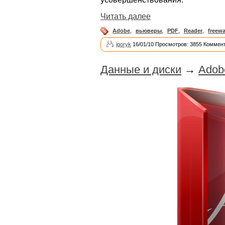
Читать далее
Adobe
,
вьюверы
,
PDF
,
Reader
,
freewa
igoryk
16/01/10 Просмотров: 3855 Коммент
Данные и диски
→
Adob