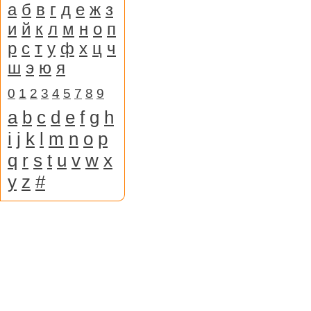
а
б
в
г
д
е
ж
з
и
й
к
л
м
н
о
п
р
с
т
у
ф
х
ц
ч
ш
э
ю
я
0
1
2
3
4
5
7
8
9
a
b
c
d
e
f
g
h
i
j
k
l
m
n
o
p
q
r
s
t
u
v
w
x
y
z
#