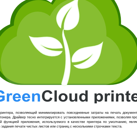
ринтера, позволяющий минимизировать повседневные затраты на печать документо
 тонера. Драйвер тесно интегрируется с установленными приложениями, позволяя про
й функцией приложения, используемого в качестве принтера по умолчанию, явля
 задания печати чистых листов или страниц с несколькими строчками текста.