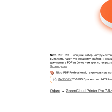
Nitro PDF Pro
- мощный набор инструментов д
выполнять пакетную обработку файлов и скан
документы в PDF из более чем трех сотен разл
Читать далее
Nitro PDF Professional
,
виртуальные пр
MANSORY
28/01/25 Просмотров: 7453 Ко
Офис
→
GreenCloud Printer Pro 7.9.