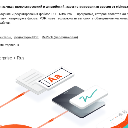
язычная, включая русский и английский, зарегистрированная версия от elchupa
дания и редактирования файлов PDF. Nitro Pro — программа, которая является альт
умент напрямую в формат PDF, имеет возможность выполнять объединение нескольк
файлов.
интеры
,
редакторы PDF
,
RePack (переупаковка)
ментариев: 4
erprise + Rus